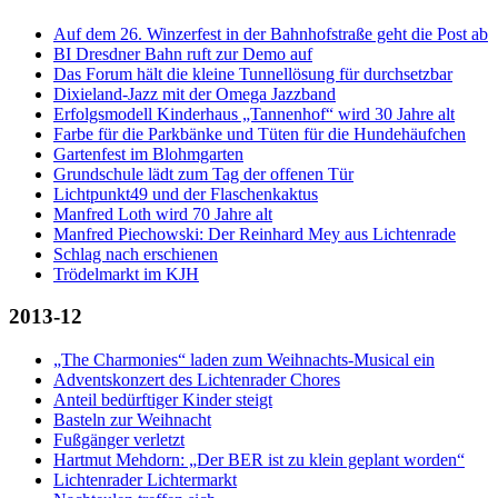
Auf dem 26. Winzerfest in der Bahnhofstraße geht die Post ab
BI Dresdner Bahn ruft zur Demo auf
Das Forum hält die kleine Tunnellösung für durchsetzbar
Dixieland-Jazz mit der Omega Jazzband
Erfolgsmodell Kinderhaus „Tannenhof“ wird 30 Jahre alt
Farbe für die Parkbänke und Tüten für die Hundehäufchen
Gartenfest im Blohmgarten
Grundschule lädt zum Tag der offenen Tür
Lichtpunkt49 und der Flaschenkaktus
Manfred Loth wird 70 Jahre alt
Manfred Piechowski: Der Reinhard Mey aus Lichtenrade
Schlag nach erschienen
Trödelmarkt im KJH
2013-12
„The Charmonies“ laden zum Weihnachts-Musical ein
Adventskonzert des Lichtenrader Chores
Anteil bedürftiger Kinder steigt
Basteln zur Weihnacht
Fußgänger verletzt
Hartmut Mehdorn: „Der BER ist zu klein geplant worden“
Lichtenrader Lichtermarkt