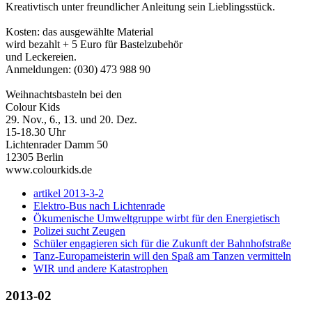
Kreativtisch unter freundlicher Anleitung sein Lieblingsstück.
Kosten: das ausgewählte Material
wird bezahlt + 5 Euro für Bastelzubehör
und Leckereien.
Anmeldungen: (030) 473 988 90
Weihnachtsbasteln bei den
Colour Kids
29. Nov., 6., 13. und 20. Dez.
15-18.30 Uhr
Lichtenrader Damm 50
12305 Berlin
www.colourkids.de
artikel 2013-3-2
Elektro-Bus nach Lichtenrade
Ökumenische Umweltgruppe wirbt für den Energietisch
Polizei sucht Zeugen
Schüler engagieren sich für die Zukunft der Bahnhofstraße
Tanz-Europameisterin will den Spaß am Tanzen vermitteln
WIR und andere Katastrophen
2013-02