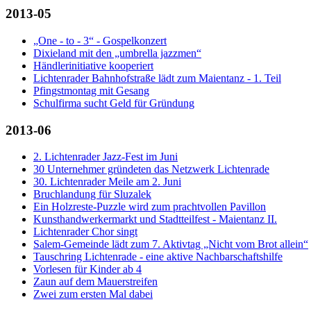
2013-05
„One - to - 3“ - Gospelkonzert
Dixieland mit den „umbrella jazzmen“
Händlerinitiative kooperiert
Lichtenrader Bahnhofstraße lädt zum Maientanz - 1. Teil
Pfingstmontag mit Gesang
Schulfirma sucht Geld für Gründung
2013-06
2. Lichtenrader Jazz-Fest im Juni
30 Unternehmer gründeten das Netzwerk Lichtenrade
30. Lichtenrader Meile am 2. Juni
Bruchlandung für Sluzalek
Ein Holzreste-Puzzle wird zum prachtvollen Pavillon
Kunsthandwerkermarkt und Stadtteilfest - Maientanz II.
Lichtenrader Chor singt
Salem-Gemeinde lädt zum 7. Aktivtag „Nicht vom Brot allein“
Tauschring Lichtenrade - eine aktive Nachbarschaftshilfe
Vorlesen für Kinder ab 4
Zaun auf dem Mauerstreifen
Zwei zum ersten Mal dabei