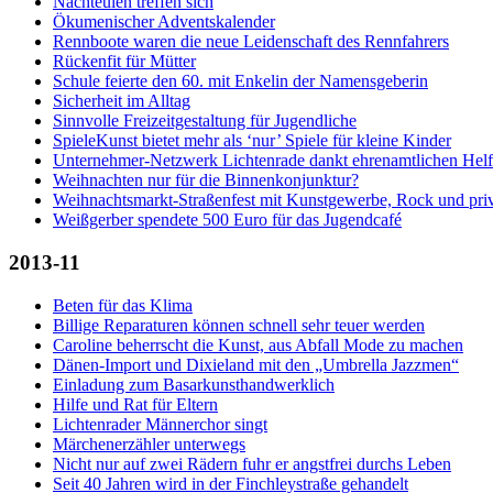
Nachteulen treffen sich
Ökumenischer Adventskalender
Rennboote waren die neue Leidenschaft des Rennfahrers
Rückenfit für Mütter
Schule feierte den 60. mit Enkelin der Namensgeberin
Sicherheit im Alltag
Sinnvolle Freizeitgestaltung für Jugendliche
SpieleKunst bietet mehr als ‘nur’ Spiele für kleine Kinder
Unternehmer-Netzwerk Lichtenrade dankt ehrenamtlichen Helf
Weihnachten nur für die Binnenkonjunktur?
Weihnachtsmarkt-Straßenfest mit Kunstgewerbe, Rock und pri
Weißgerber spendete 500 Euro für das Jugendcafé
2013-11
Beten für das Klima
Billige Reparaturen können schnell sehr teuer werden
Caroline beherrscht die Kunst, aus Abfall Mode zu machen
Dänen-Import und Dixieland mit den „Umbrella Jazzmen“
Einladung zum Basarkunsthandwerklich
Hilfe und Rat für Eltern
Lichtenrader Männerchor singt
Märchenerzähler unterwegs
Nicht nur auf zwei Rädern fuhr er angstfrei durchs Leben
Seit 40 Jahren wird in der Finchleystraße gehandelt