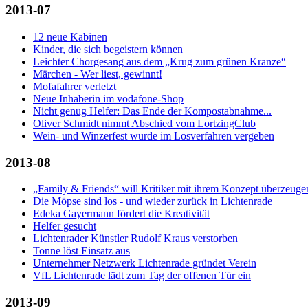
2013-07
12 neue Kabinen
Kinder, die sich begeistern können
Leichter Chorgesang aus dem „Krug zum grünen Kranze“
Märchen - Wer liest, gewinnt!
Mofafahrer verletzt
Neue Inhaberin im vodafone-Shop
Nicht genug Helfer: Das Ende der Kompostabnahme...
Oliver Schmidt nimmt Abschied vom LortzingClub
Wein- und Winzerfest wurde im Losverfahren vergeben
2013-08
„Family & Friends“ will Kritiker mit ihrem Konzept überzeuge
Die Möpse sind los - und wieder zurück in Lichtenrade
Edeka Gayermann fördert die Kreativität
Helfer gesucht
Lichtenrader Künstler Rudolf Kraus verstorben
Tonne löst Einsatz aus
Unternehmer Netzwerk Lichtenrade gründet Verein
VfL Lichtenrade lädt zum Tag der offenen Tür ein
2013-09