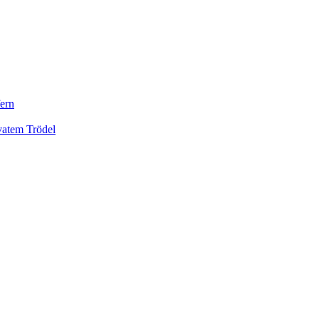
ern
vatem Trödel