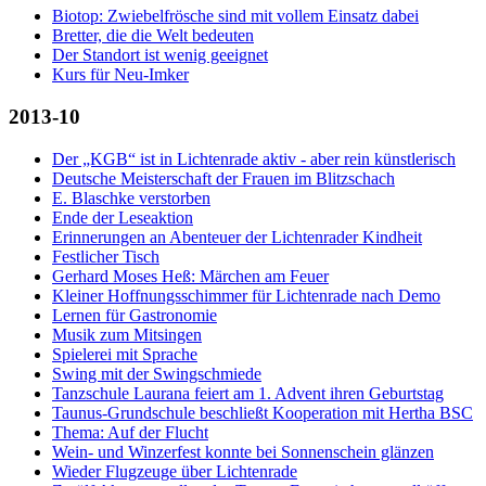
Biotop: Zwiebelfrösche sind mit vollem Einsatz dabei
Bretter, die die Welt bedeuten
Der Standort ist wenig geeignet
Kurs für Neu-Imker
2013-10
Der „KGB“ ist in Lichtenrade aktiv - aber rein künstlerisch
Deutsche Meisterschaft der Frauen im Blitzschach
E. Blaschke verstorben
Ende der Leseaktion
Erinnerungen an Abenteuer der Lichtenrader Kindheit
Festlicher Tisch
Gerhard Moses Heß: Märchen am Feuer
Kleiner Hoffnungsschimmer für Lichtenrade nach Demo
Lernen für Gastronomie
Musik zum Mitsingen
Spielerei mit Sprache
Swing mit der Swingschmiede
Tanzschule Laurana feiert am 1. Advent ihren Geburtstag
Taunus-Grundschule beschließt Kooperation mit Hertha BSC
Thema: Auf der Flucht
Wein- und Winzerfest konnte bei Sonnenschein glänzen
Wieder Flugzeuge über Lichtenrade