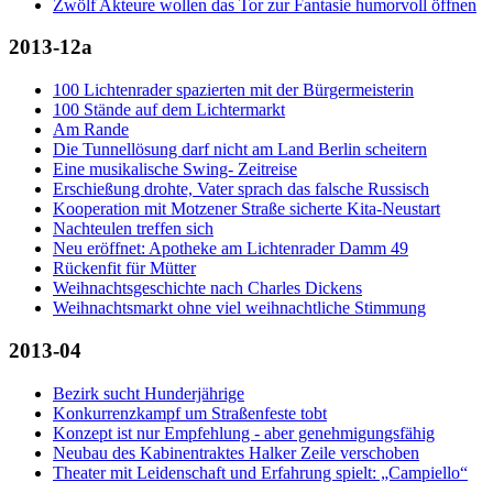
Zwölf Akteure wollen das Tor zur Fantasie humorvoll öffnen
2013-12a
100 Lichtenrader spazierten mit der Bürgermeisterin
100 Stände auf dem Lichtermarkt
Am Rande
Die Tunnellösung darf nicht am Land Berlin scheitern
Eine musikalische Swing- Zeitreise
Erschießung drohte, Vater sprach das falsche Russisch
Kooperation mit Motzener Straße sicherte Kita-Neustart
Nachteulen treffen sich
Neu eröffnet: Apotheke am Lichtenrader Damm 49
Rückenfit für Mütter
Weihnachtsgeschichte nach Charles Dickens
Weihnachtsmarkt ohne viel weihnachtliche Stimmung
2013-04
Bezirk sucht Hunderjährige
Konkurrenzkampf um Straßenfeste tobt
Konzept ist nur Empfehlung - aber genehmigungsfähig
Neubau des Kabinentraktes Halker Zeile verschoben
Theater mit Leidenschaft und Erfahrung spielt: „Campiello“