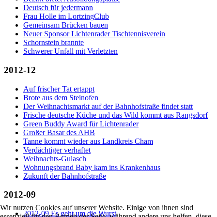
Deutsch für jedermann
Frau Holle im LortzingClub
Gemeinsam Brücken bauen
Neuer Sponsor Lichtenrader Tischtennisverein
Schornstein brannte
Schwerer Unfall mit Verletzten
2012-12
Auf frischer Tat ertappt
Brote aus dem Steinofen
Der Weihnachtsmarkt auf der Bahnhofstraße findet statt
Frische deutsche Küche und das Wild kommt aus Rangsdorf
Green Buddy Award für Lichtenrader
Großer Basar des AHB
Tanne kommt wieder aus Landkreis Cham
Verdächtiger verhaftet
Weihnachts-Gulasch
Wohnungsbrand Baby kam ins Krankenhaus
Zukunft der Bahnhofstraße
2012-09
Wir nutzen Cookies auf unserer Website. Einige von ihnen sind
2012-09 Es geht um die Wurst
essenziell für den Betrieb der Seite, während andere uns helfen, diese