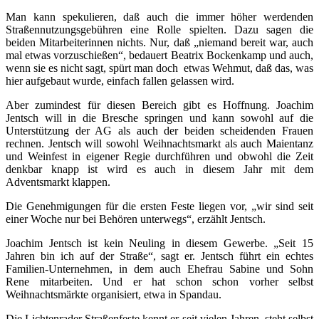
Man kann spekulieren, daß auch die immer höher werdenden
Straßennutzungsgebühren eine Rolle spielten. Dazu sagen die
beiden Mitarbeiterinnen nichts. Nur, daß „niemand bereit war, auch
mal etwas vorzuschießen“, bedauert Beatrix Bockenkamp und auch,
wenn sie es nicht sagt, spürt man doch etwas Wehmut, daß das, was
hier aufgebaut wurde, einfach fallen gelassen wird.
Aber zumindest für diesen Bereich gibt es Hoffnung. Joachim
Jentsch will in die Bresche springen und kann sowohl auf die
Unterstützung der AG als auch der beiden scheidenden Frauen
rechnen. Jentsch will sowohl Weihnachtsmarkt als auch Maientanz
und Weinfest in eigener Regie durchführen und obwohl die Zeit
denkbar knapp ist wird es auch in diesem Jahr mit dem
Adventsmarkt klappen.
Die Genehmigungen für die ersten Feste liegen vor, „wir sind seit
einer Woche nur bei Behören unterwegs“, erzählt Jentsch.
Joachim Jentsch ist kein Neuling in diesem Gewerbe. „Seit 15
Jahren bin ich auf der Straße“, sagt er. Jentsch führt ein echtes
Familien-Unternehmen, in dem auch Ehefrau Sabine und Sohn
Rene mitarbeiten. Und er hat schon schon vorher selbst
Weihnachtsmärkte organisiert, etwa in Spandau.
Die Lichtenrader Straßenfeste kennt er seit vielen Jahren, steht selbst