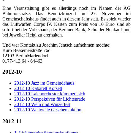
Eine Veranstaltung gibt es allerdings noch im Namen der AG
Bahnhofstraße: Das Benefizkonzert am 27. November im
Gemeinschaftshaus findet auch in diesem Jahr statt. Es spielt wieder
das Luftwaffen Corps IV. Karten zum Preis von 10 Euro sind ab
sofort bei der Volksbank, der Berliner Bank, Schrader Neukauf und
bei Juwelier Heigl zu ererhalten.
Und wer Kontakt zu Joachim Jentsch aufnehmen möchte:
Büro Bessemerstraße 76c
12103 BerlinMariendorf
0177-413 64 - 64/-63
2012-10
2012-10 Jazz im Gemeindehaus
2012-10 Kabarett Korsett
2012-10 Laienorchester kümmert sich
2012-10 Perspektiven für Lichtenrade
2012-10 Wein und Winzerfest
2012-10 Weltweite Geschenkaktion
2012-11
1. Lichtenrader Standortkonferenz