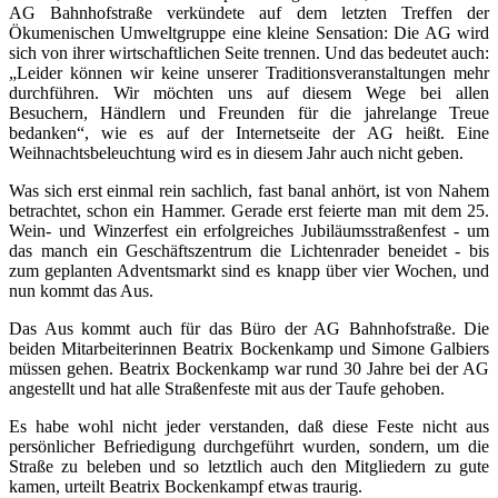
AG Bahnhofstraße verkündete auf dem letzten Treffen der
Ökumenischen Umweltgruppe eine kleine Sensation: Die AG wird
sich von ihrer wirtschaftlichen Seite trennen. Und das bedeutet auch:
„Leider können wir keine unserer Traditionsveranstaltungen mehr
durchführen. Wir möchten uns auf diesem Wege bei allen
Besuchern, Händlern und Freunden für die jahrelange Treue
bedanken“, wie es auf der Internetseite der AG heißt. Eine
Weihnachtsbeleuchtung wird es in diesem Jahr auch nicht geben.
Was sich erst einmal rein sachlich, fast banal anhört, ist von Nahem
betrachtet, schon ein Hammer. Gerade erst feierte man mit dem 25.
Wein- und Winzerfest ein erfolgreiches Jubiläumsstraßenfest - um
das manch ein Geschäftszentrum die Lichtenrader beneidet - bis
zum geplanten Adventsmarkt sind es knapp über vier Wochen, und
nun kommt das Aus.
Das Aus kommt auch für das Büro der AG Bahnhofstraße. Die
beiden Mitarbeiterinnen Beatrix Bockenkamp und Simone Galbiers
müssen gehen. Beatrix Bockenkamp war rund 30 Jahre bei der AG
angestellt und hat alle Straßenfeste mit aus der Taufe gehoben.
Es habe wohl nicht jeder verstanden, daß diese Feste nicht aus
persönlicher Befriedigung durchgeführt wurden, sondern, um die
Straße zu beleben und so letztlich auch den Mitgliedern zu gute
kamen, urteilt Beatrix Bockenkampf etwas traurig.