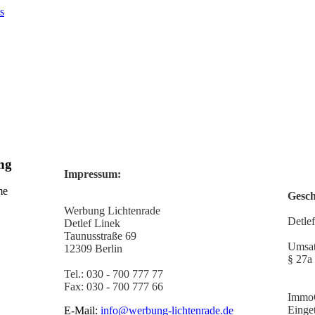
ng
Impressum:
me
Gesch
Werbung Lichtenrade
Detle
Detlef Linek
Taunusstraße 69
Umsat
12309 Berlin
§ 27a
Tel.: 030 - 700 777 77
Fax: 030 - 700 777 66
Immo
Einge
E-Mail:
info@werbung-lichtenrade.de