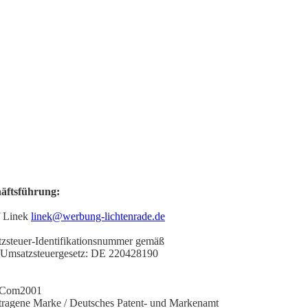
äftsführung:
f Linek
linek@werbung-lichtenrade.de
zsteuer-Identifikationsnummer gemäß
 Umsatzsteuergesetz: DE 220428190
Com2001
tragene Marke / Deutsches Patent- und Markenamt