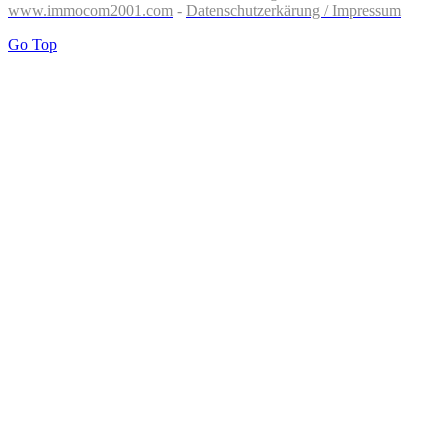
www.immocom2001.com
-
Datenschutzerkärung / Impressum
Go Top