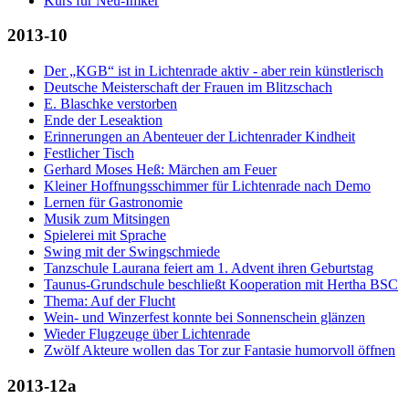
Kurs für Neu-Imker
2013-10
Der „KGB“ ist in Lichtenrade aktiv - aber rein künstlerisch
Deutsche Meisterschaft der Frauen im Blitzschach
E. Blaschke verstorben
Ende der Leseaktion
Erinnerungen an Abenteuer der Lichtenrader Kindheit
Festlicher Tisch
Gerhard Moses Heß: Märchen am Feuer
Kleiner Hoffnungsschimmer für Lichtenrade nach Demo
Lernen für Gastronomie
Musik zum Mitsingen
Spielerei mit Sprache
Swing mit der Swingschmiede
Tanzschule Laurana feiert am 1. Advent ihren Geburtstag
Taunus-Grundschule beschließt Kooperation mit Hertha BSC
Thema: Auf der Flucht
Wein- und Winzerfest konnte bei Sonnenschein glänzen
Wieder Flugzeuge über Lichtenrade
Zwölf Akteure wollen das Tor zur Fantasie humorvoll öffnen
2013-12a