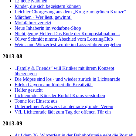
12 neue Kabinen
Kinder, die sich begeistern können
Leichter Chorgesang aus dem „Krug zum grünen Kranze“
Märchen - Wer liest, gewinnt!
Mofafahrer verletzt
Neue Inhaberin im vodafone-Shop
Nicht genug Helfer: Das Ende der Kompostabnahme...
Oliver Schmidt nimmt Abschied vom LortzingClub
Wein- und Winzerfest wurde im Losverfahren vergeben
2013-08
„Family & Friends“ will Kritiker mit ihrem Konzept
überzeugen
Die Möpse sind los - und wieder zurück in Lichtenrade
Edeka Gayermann fördert die Kreativität
Helfer gesucht
Lichtenrader Künstler Rudolf Kraus verstorben
Tonne löst Einsatz aus
Unternehmer Netzwerk Lichtenrade gründet Verein
VfL Lichtenrade lädt zum Tag der offenen Tür ein
2013-09
Auf dem 26. Winzerfest in der Bahnhofstraße geht die Post ab