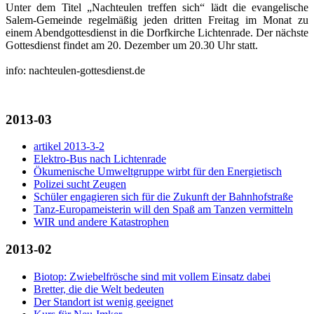
Unter dem Titel „Nachteulen treffen sich“ lädt die evangelische
Salem-Gemeinde regelmäßig jeden dritten Freitag im Monat zu
einem Abendgottesdienst in die Dorfkirche Lichtenrade. Der nächste
Gottesdienst findet am 20. Dezember um 20.30 Uhr statt.
info: nachteulen-gottesdienst.de
2013-03
artikel 2013-3-2
Elektro-Bus nach Lichtenrade
Ökumenische Umweltgruppe wirbt für den Energietisch
Polizei sucht Zeugen
Schüler engagieren sich für die Zukunft der Bahnhofstraße
Tanz-Europameisterin will den Spaß am Tanzen vermitteln
WIR und andere Katastrophen
2013-02
Biotop: Zwiebelfrösche sind mit vollem Einsatz dabei
Bretter, die die Welt bedeuten
Der Standort ist wenig geeignet