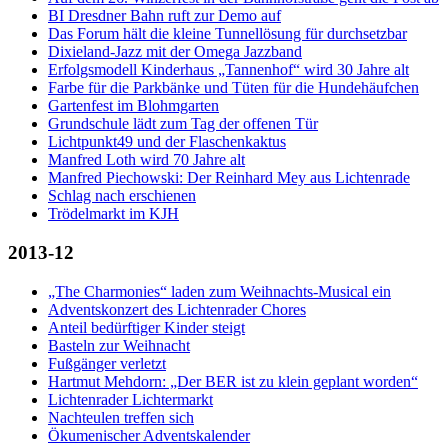
BI Dresdner Bahn ruft zur Demo auf
Das Forum hält die kleine Tunnellösung für durchsetzbar
Dixieland-Jazz mit der Omega Jazzband
Erfolgsmodell Kinderhaus „Tannenhof“ wird 30 Jahre alt
Farbe für die Parkbänke und Tüten für die Hundehäufchen
Gartenfest im Blohmgarten
Grundschule lädt zum Tag der offenen Tür
Lichtpunkt49 und der Flaschenkaktus
Manfred Loth wird 70 Jahre alt
Manfred Piechowski: Der Reinhard Mey aus Lichtenrade
Schlag nach erschienen
Trödelmarkt im KJH
2013-12
„The Charmonies“ laden zum Weihnachts-Musical ein
Adventskonzert des Lichtenrader Chores
Anteil bedürftiger Kinder steigt
Basteln zur Weihnacht
Fußgänger verletzt
Hartmut Mehdorn: „Der BER ist zu klein geplant worden“
Lichtenrader Lichtermarkt
Nachteulen treffen sich
Ökumenischer Adventskalender