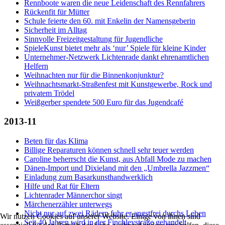
Rennboote waren die neue Leidenschaft des Rennfahrers
Rückenfit für Mütter
Schule feierte den 60. mit Enkelin der Namensgeberin
Sicherheit im Alltag
Sinnvolle Freizeitgestaltung für Jugendliche
SpieleKunst bietet mehr als ‘nur’ Spiele für kleine Kinder
Unternehmer-Netzwerk Lichtenrade dankt ehrenamtlichen
Helfern
Weihnachten nur für die Binnenkonjunktur?
Weihnachtsmarkt-Straßenfest mit Kunstgewerbe, Rock und
privatem Trödel
Weißgerber spendete 500 Euro für das Jugendcafé
2013-11
Beten für das Klima
Billige Reparaturen können schnell sehr teuer werden
Caroline beherrscht die Kunst, aus Abfall Mode zu machen
Dänen-Import und Dixieland mit den „Umbrella Jazzmen“
Einladung zum Basarkunsthandwerklich
Hilfe und Rat für Eltern
Lichtenrader Männerchor singt
Märchenerzähler unterwegs
Nicht nur auf zwei Rädern fuhr er angstfrei durchs Leben
Wir nutzen Cookies auf unserer Website. Einige von ihnen sind
Seit 40 Jahren wird in der Finchleystraße gehandelt