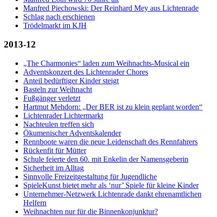
Manfred Piechowski: Der Reinhard Mey aus Lichtenrade
Schlag nach erschienen
Trödelmarkt im KJH
2013-12
„The Charmonies“ laden zum Weihnachts-Musical ein
Adventskonzert des Lichtenrader Chores
Anteil bedürftiger Kinder steigt
Basteln zur Weihnacht
Fußgänger verletzt
Hartmut Mehdorn: „Der BER ist zu klein geplant worden“
Lichtenrader Lichtermarkt
Nachteulen treffen sich
Ökumenischer Adventskalender
Rennboote waren die neue Leidenschaft des Rennfahrers
Rückenfit für Mütter
Schule feierte den 60. mit Enkelin der Namensgeberin
Sicherheit im Alltag
Sinnvolle Freizeitgestaltung für Jugendliche
SpieleKunst bietet mehr als ‘nur’ Spiele für kleine Kinder
Unternehmer-Netzwerk Lichtenrade dankt ehrenamtlichen
Helfern
Weihnachten nur für die Binnenkonjunktur?