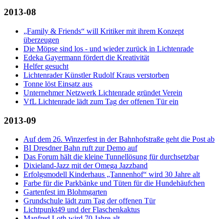
2013-08
„Family & Friends“ will Kritiker mit ihrem Konzept
überzeugen
Die Möpse sind los - und wieder zurück in Lichtenrade
Edeka Gayermann fördert die Kreativität
Helfer gesucht
Lichtenrader Künstler Rudolf Kraus verstorben
Tonne löst Einsatz aus
Unternehmer Netzwerk Lichtenrade gründet Verein
VfL Lichtenrade lädt zum Tag der offenen Tür ein
2013-09
Auf dem 26. Winzerfest in der Bahnhofstraße geht die Post ab
BI Dresdner Bahn ruft zur Demo auf
Das Forum hält die kleine Tunnellösung für durchsetzbar
Dixieland-Jazz mit der Omega Jazzband
Erfolgsmodell Kinderhaus „Tannenhof“ wird 30 Jahre alt
Farbe für die Parkbänke und Tüten für die Hundehäufchen
Gartenfest im Blohmgarten
Grundschule lädt zum Tag der offenen Tür
Lichtpunkt49 und der Flaschenkaktus
Manfred Loth wird 70 Jahre alt