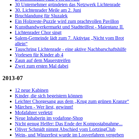
30 Unternehmer gründeten das Netzwerk Lichtenrade
30. Lichtenrader Meile am 2. Juni
Bruchlandung für Sluzalek
Ein Holzreste-Puzzle wird zum prachtvollen Pavillon
Kunsthandwerkermarkt und Stadtteilfest - Maientanz II.
Lichtenrader Chor singt
Salem-Gemeinde lädt zum 7. Aktivtag „Nicht vom Brot
allein“
Tauschring Lichtenrade - eine aktive Nachbarschaftshilfe
Vorlesen für Kinder ab 4
Zaun auf dem Mauerstreifen
Zwei zum ersten Mal dabei
2013-07
12 neue Kabinen
Kinder, die sich begeistern können
Leichter Chorgesang aus dem „Krug zum grünen Kranze“
Märchen - Wer liest, gewinnt!
Mofafahrer verletzt
Neue Inhaberin im vodafone-Shop
Nicht genug Helfer: Das Ende der Kompostabnahme...
Oliver Schmidt nimmt Abschied vom LortzingClub
Wein- und Winzerfest wurde im Losverfahren vergeben