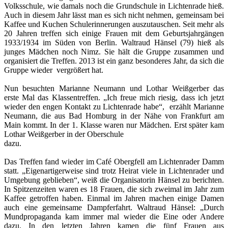
Volksschule, wie damals noch die Grundschule in Lichtenrade hieß.
Auch in diesem Jahr lässt man es sich nicht nehmen, gemeinsam bei
Kaffee und Kuchen Schulerinnerungen auszutauschen. Seit mehr als
20 Jahren treffen sich einige Frauen mit dem Geburtsjahrgängen
1933/1934 im Süden von Berlin. Waltraud Hänsel (79) hieß als
junges Mädchen noch Nimz. Sie hält die Gruppe zusammen und
organisiert die Treffen. 2013 ist ein ganz besonderes Jahr, da sich die
Gruppe wieder vergrößert hat.
Nun besuchten Marianne Neumann und Lothar Weißgerber das
erste Mal das Klassentreffen. „Ich freue mich riesig, dass ich jetzt
wieder den engen Kontakt zu Lichtenrade habe“, erzählt Marianne
Neumann, die aus Bad Homburg in der Nähe von Frankfurt am
Main kommt. In der 1. Klasse waren nur Mädchen. Erst später kam
Lothar Weißgerber in der Oberschule
dazu.
Das Treffen fand wieder im Café Obergfell am Lichtenrader Damm
statt. „Eigenartigerweise sind trotz Heirat viele in Lichtenrader und
Umgebung geblieben“, weiß die Organisatorin Hänsel zu berichten.
In Spitzenzeiten waren es 18 Frauen, die sich zweimal im Jahr zum
Kaffee getroffen haben. Einmal im Jahren machen einige Damen
auch eine gemeinsame Dampferfahrt. Waltraud Hänsel: „Durch
Mundpropaganda kam immer mal wieder die Eine oder Andere
dazu. In den letzten Jahren kamen die fünf Frauen aus