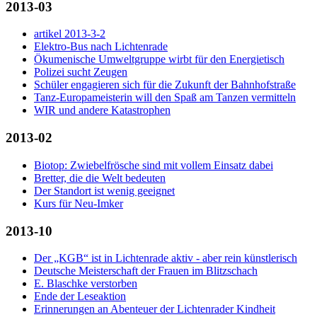
2013-03
artikel 2013-3-2
Elektro-Bus nach Lichtenrade
Ökumenische Umweltgruppe wirbt für den Energietisch
Polizei sucht Zeugen
Schüler engagieren sich für die Zukunft der Bahnhofstraße
Tanz-Europameisterin will den Spaß am Tanzen vermitteln
WIR und andere Katastrophen
2013-02
Biotop: Zwiebelfrösche sind mit vollem Einsatz dabei
Bretter, die die Welt bedeuten
Der Standort ist wenig geeignet
Kurs für Neu-Imker
2013-10
Der „KGB“ ist in Lichtenrade aktiv - aber rein künstlerisch
Deutsche Meisterschaft der Frauen im Blitzschach
E. Blaschke verstorben
Ende der Leseaktion
Erinnerungen an Abenteuer der Lichtenrader Kindheit