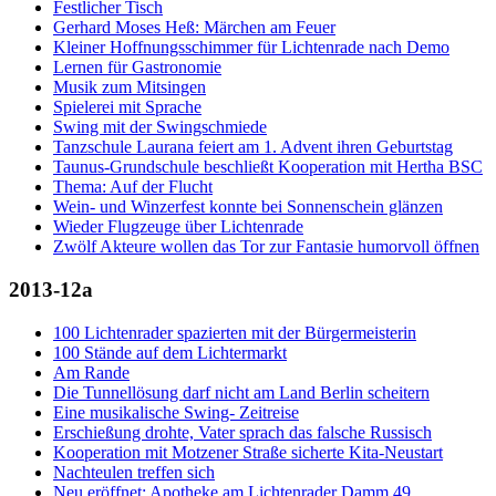
Festlicher Tisch
Gerhard Moses Heß: Märchen am Feuer
Kleiner Hoffnungsschimmer für Lichtenrade nach Demo
Lernen für Gastronomie
Musik zum Mitsingen
Spielerei mit Sprache
Swing mit der Swingschmiede
Tanzschule Laurana feiert am 1. Advent ihren Geburtstag
Taunus-Grundschule beschließt Kooperation mit Hertha BSC
Thema: Auf der Flucht
Wein- und Winzerfest konnte bei Sonnenschein glänzen
Wieder Flugzeuge über Lichtenrade
Zwölf Akteure wollen das Tor zur Fantasie humorvoll öffnen
2013-12a
100 Lichtenrader spazierten mit der Bürgermeisterin
100 Stände auf dem Lichtermarkt
Am Rande
Die Tunnellösung darf nicht am Land Berlin scheitern
Eine musikalische Swing- Zeitreise
Erschießung drohte, Vater sprach das falsche Russisch
Kooperation mit Motzener Straße sicherte Kita-Neustart
Nachteulen treffen sich
Neu eröffnet: Apotheke am Lichtenrader Damm 49