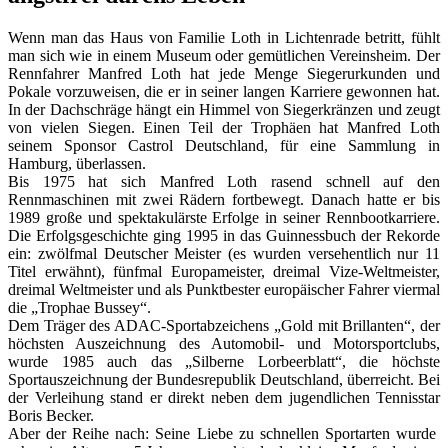
Wenn man das Haus von Familie Loth in Lichtenrade betritt, fühlt
man sich wie in einem Museum oder gemütlichen Vereinsheim. Der
Rennfahrer Manfred Loth hat jede Menge Siegerurkunden und
Pokale vorzuweisen, die er in seiner langen Karriere gewonnen hat.
In der Dachschräge hängt ein Himmel von Siegerkränzen und zeugt
von vielen Siegen. Einen Teil der Trophäen hat Manfred Loth
seinem Sponsor Castrol Deutschland, für eine Sammlung in
Hamburg, überlassen.
Bis 1975 hat sich Manfred Loth rasend schnell auf den
Rennmaschinen mit zwei Rädern fortbewegt. Danach hatte er bis
1989 große und spektakulärste Erfolge in seiner Rennbootkarriere.
Die Erfolgsgeschichte ging 1995 in das Guinnessbuch der Rekorde
ein: zwölfmal Deutscher Meister (es wurden versehentlich nur 11
Titel erwähnt), fünfmal Europameister, dreimal Vize-Weltmeister,
dreimal Weltmeister und als Punktbester europäischer Fahrer viermal
die „Trophae Bussey“.
Dem Träger des ADAC-Sportabzeichens „Gold mit Brillanten“, der
höchsten Auszeichnung des Automobil- und Motorsportclubs,
wurde 1985 auch das „Silberne Lorbeerblatt“, die höchste
Sportauszeichnung der Bundesrepublik Deutschland, überreicht. Bei
der Verleihung stand er direkt neben dem jugendlichen Tennisstar
Boris Becker.
Aber der Reihe nach: Seine Liebe zu schnellen Sportarten wurde