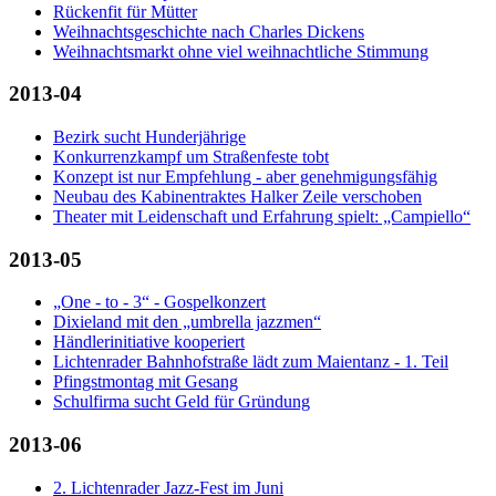
Rückenfit für Mütter
Weihnachtsgeschichte nach Charles Dickens
Weihnachtsmarkt ohne viel weihnachtliche Stimmung
2013-04
Bezirk sucht Hunderjährige
Konkurrenzkampf um Straßenfeste tobt
Konzept ist nur Empfehlung - aber genehmigungsfähig
Neubau des Kabinentraktes Halker Zeile verschoben
Theater mit Leidenschaft und Erfahrung spielt: „Campiello“
2013-05
„One - to - 3“ - Gospelkonzert
Dixieland mit den „umbrella jazzmen“
Händlerinitiative kooperiert
Lichtenrader Bahnhofstraße lädt zum Maientanz - 1. Teil
Pfingstmontag mit Gesang
Schulfirma sucht Geld für Gründung
2013-06
2. Lichtenrader Jazz-Fest im Juni