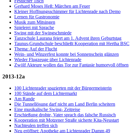
Festlicher Tisch
Gerhard Moses Heß: Märchen am Feuer
Kleiner Hoffnungsschimmer für Lichtenrade nach Demo
Lernen für Gastronomie
Musik zum Mitsingen
Spielerei mit Sprache
Swing mit der Swingschmiede
Tanzschule Laurana feiert am 1. Advent ihren Geburtstag
Taunus-Grundschule beschließt Kooperation mit Hertha BSC
Thema: Auf der Flucht
Wein- und Winzerfest konnte bei Sonnenschein glänzen
Wieder Flugzeuge über Lichtenrade
Zwölf Akteure wollen das Tor zur Fantasie humorvoll öffnen
2013-12a
100 Lichtenrader spazierten mit der Bürgermeisterin
100 Stände auf dem Lichtermarkt
Am Rande
Die Tunnellösung darf nicht am Land Berlin scheitern
Eine musikalische Swing- Zeitreise
Erschießung drohte, Vater sprach das falsche Russisch
Kooperation mit Motzener Straße sicherte Kita-Neustart
Nachteulen treffen sich
Neu eröffnet: Apotheke am Lichtenrader Damm 49