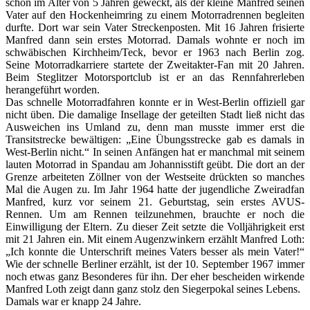
schon im Alter von 5 Jahren geweckt, als der kleine Manfred seinen
Vater auf den Hockenheimring zu einem Motorradrennen begleiten
durfte. Dort war sein Vater Streckenposten. Mit 16 Jahren frisierte
Manfred dann sein erstes Motorrad. Damals wohnte er noch im
schwäbischen Kirchheim/Teck, bevor er 1963 nach Berlin zog.
Seine Motorradkarriere startete der Zweitakter-Fan mit 20 Jahren.
Beim Steglitzer Motorsportclub ist er an das Rennfahrerleben
herangeführt worden.
Das schnelle Motorradfahren konnte er in West-Berlin offiziell gar
nicht üben. Die damalige Insellage der geteilten Stadt ließ nicht das
Ausweichen ins Umland zu, denn man musste immer erst die
Transitstrecke bewältigen: „Eine Übungsstrecke gab es damals in
West-Berlin nicht.“ In seinen Anfängen hat er manchmal mit seinem
lauten Motorrad in Spandau am Johannisstift geübt. Die dort an der
Grenze arbeiteten Zöllner von der Westseite drückten so manches
Mal die Augen zu. Im Jahr 1964 hatte der jugendliche Zweiradfan
Manfred, kurz vor seinem 21. Geburtstag, sein erstes AVUS-
Rennen. Um am Rennen teilzunehmen, brauchte er noch die
Einwilligung der Eltern. Zu dieser Zeit setzte die Volljährigkeit erst
mit 21 Jahren ein. Mit einem Augenzwinkern erzählt Manfred Loth:
„Ich konnte die Unterschrift meines Vaters besser als mein Vater!“
Wie der schnelle Berliner erzählt, ist der 10. September 1967 immer
noch etwas ganz Besonderes für ihn. Der eher bescheiden wirkende
Manfred Loth zeigt dann ganz stolz den Siegerpokal seines Lebens.
Damals war er knapp 24 Jahre.