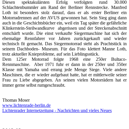
Diesen spektakulärsten Erfolg verfolgten rund 30.000
Schlachtenbummler am Rand der Berliner Rennstrecke. Manfred
Loth ist besonders stolz darauf, dass er als erster Berliner ein
Motorradrennen auf der AVUS gewonnen hat. Sein Sieg ging dann
auch in die Geschichtsbücher ein, weil ein Tag später die gefährliche
Klinkerstein-Steilwandkurve abgerissen und der Streckenabschnitt
entschärft wurde. Die einst verkaufte Siegermaschine hat sich der
ehemalige Rennfahrer vor Jahren zurückgekauft und wieder
technisch fit gemacht. Das Siegermotorrad steht als Prachtstück in
seinem Dachboden- Museum. Für das Foto klettert Manne Loth,
trotz aktueller Knieprobleme, auf sein Lieblingsstück.
Dem 125er Motorrad folgte 1968 eine 250er Bultaco-
Rennmaschine. Aber 1971 fuhr er dann in der 250er und 350er
Klasse mit Yamaha und errang jede Menge Siege. Viele andere
Maschinen, die er wieder aufgebaut hatte, hat er mittlerweile seiner
Frau zu Liebe abgegeben. An seinen vielen Motorrädern hat er
immer gerne selbst rumgeschraubt.
Thomas Moser
www.lichtenrade-berlin.de
Lichtenrader Internetzeitung - Nachrichten und vieles Neues