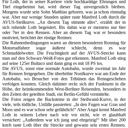
Für Loth, der in seiner Karriere viele hochkarätige Ehrungen und
Titel eingeheimst hat, wird dieser Tag unvergesslich bleiben.
Morgens wurde sein Sohn Matthias geboren, was ja schon einmalig
war. Aber nur wenige Stunden später raste Manfred Loth durch die
AVUS-Steilkurve. „An diesem Tag stimmte alles“, erzählt der in
sich ruhende Loth begeistert. Bis dahin war er meistens nur 6ter
oder 7ter in den Rennen. Aber an diesem Tag war er besonders
motiviert, berichtet der rüstige Rentner.
Die Rahmenbedingungen waren an diesem besonderen Renntag für
Motorradfahrer sogar äußerst schlecht, denn es war
Schmuddelwetter. Die Feuchtigkeit auf der AVUS-Strecke kann
man auf den Schwarz-Weiß-Fotos gut erkennen. Manfred Loth stieg
auf seine 125er Bultaco und dann ging es mit 18 PS los.
Die AVUS, sonst eine normale Autobahn, wurde zweimal im Jahr
für Rennen freigegeben. Die überhöhte Nordkurve war am Ende der
Autobahn, wo Besucher von den Tribünen das Renngeschehen
verfolgen konnten. Gleich dahinter reckt sich der Funkturm in die
Höhe, der heimkommenden West-Berliner Reisenden, besonders in
den Zeiten der geteilten Stadt, ein Berlin-Gefühl vermittelte.
Die Fotos zeigen die Backsteine in der Steilwand-Kurve, in der
viele, teils tödliche, Unfälle passierten: „In den Fugen war Gras und
Moos und es war schon sehr gefährlich!“ Aber Angst kennt Manfred
Loth in seinem Leben nach wie vor nicht, wie er glaubhaft
versichert: „Außerdem war ich jung und ehrgeizig!“ Mit über 200
km/h raste Loth über die Strecke und gewann sein erstes Rennen.