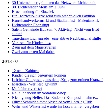
30 Unternehmer gründeten das Netzwerk Lichtenrade
30. Lichtenrader Meile am 2. Juni
Bruchlandung für Sluzalek
Ein Holzreste-Puzzle wird zum prachtvollen Pavillon
Kunsthandwerkermarkt und Stadtteilfest - Maientanz II.
Lichtenrader Chor singt
Salem-Gemeinde lädt zum 7. Aktivtag „Nicht vom Brot
allein“
Tauschring Lichtenrade - eine aktive Nachbarschaftshilfe
Vorlesen für Kinder ab 4
Zaun auf dem Mauerstreifen
Zwei zum ersten Mal dabei
2013-07
12 neue Kabinen
Kinder, die sich begeistern können
Leichter Chorgesang aus dem „Krug zum grünen Kranze“
Märchen - Wer liest, gewinnt!
Mofafahrer verletzt
Neue Inhaberin im vodafone-Shop
Nicht genug Helfer: Das Ende der Kompostabnahme...
Oliver Schmidt nimmt Abschied vom LortzingClub
Wein- und Winzerfest wurde im Losverfahren vergeben