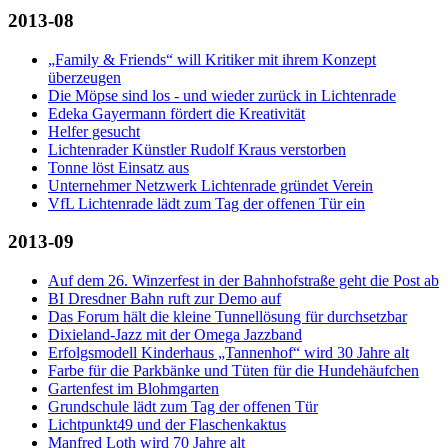
2013-08
„Family & Friends“ will Kritiker mit ihrem Konzept
überzeugen
Die Möpse sind los - und wieder zurück in Lichtenrade
Edeka Gayermann fördert die Kreativität
Helfer gesucht
Lichtenrader Künstler Rudolf Kraus verstorben
Tonne löst Einsatz aus
Unternehmer Netzwerk Lichtenrade gründet Verein
VfL Lichtenrade lädt zum Tag der offenen Tür ein
2013-09
Auf dem 26. Winzerfest in der Bahnhofstraße geht die Post ab
BI Dresdner Bahn ruft zur Demo auf
Das Forum hält die kleine Tunnellösung für durchsetzbar
Dixieland-Jazz mit der Omega Jazzband
Erfolgsmodell Kinderhaus „Tannenhof“ wird 30 Jahre alt
Farbe für die Parkbänke und Tüten für die Hundehäufchen
Gartenfest im Blohmgarten
Grundschule lädt zum Tag der offenen Tür
Lichtpunkt49 und der Flaschenkaktus
Manfred Loth wird 70 Jahre alt