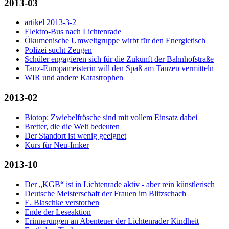
2013-03
artikel 2013-3-2
Elektro-Bus nach Lichtenrade
Ökumenische Umweltgruppe wirbt für den Energietisch
Polizei sucht Zeugen
Schüler engagieren sich für die Zukunft der Bahnhofstraße
Tanz-Europameisterin will den Spaß am Tanzen vermitteln
WIR und andere Katastrophen
2013-02
Biotop: Zwiebelfrösche sind mit vollem Einsatz dabei
Bretter, die die Welt bedeuten
Der Standort ist wenig geeignet
Kurs für Neu-Imker
2013-10
Der „KGB“ ist in Lichtenrade aktiv - aber rein künstlerisch
Deutsche Meisterschaft der Frauen im Blitzschach
E. Blaschke verstorben
Ende der Leseaktion
Erinnerungen an Abenteuer der Lichtenrader Kindheit