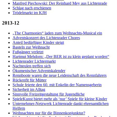
Manfred Piechowski: Der Reinhard Mey aus Lichtenrade
Schlag nach erschienen
Trödelmarkt im KJH
2013-12
„The Charmonies“ laden zum Weihnachts-Musical ein
Adventskonzert des Lichtenrader Chores
Anteil bedürftiger Kinder steigt
Basteln zur Weihnacht
Fußgänger verletzt
Hartmut Mehdorn: „Der BER ist zu klein geplant worden“
Lichtenrader Lichtermarkt
Nachteulen treffen sich
Ökumenischer Adventskalender
Rennboote waren die neue Leidenschaft des Rennfahrers
Rückenfit für Mütter
Schule feierte den 60. mit Enkelin der Namensgeberin
Sicherheit im Alltag
Sinnvolle Freizeitgestaltung für Jugendliche
SpieleKunst bietet mehr als ‘nur’ Spiele für kleine Kinder
Unternehmer-Netzwerk Lichtenrade dankt ehrenamtlichen
Helfern
Weihnachten nur für die Binnenkonjunktur?