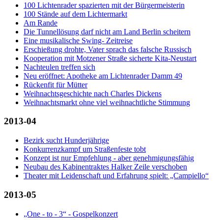
100 Lichtenrader spazierten mit der Bürgermeisterin
100 Stände auf dem Lichtermarkt
Am Rande
Die Tunnellösung darf nicht am Land Berlin scheitern
Eine musikalische Swing- Zeitreise
Erschießung drohte, Vater sprach das falsche Russisch
Kooperation mit Motzener Straße sicherte Kita-Neustart
Nachteulen treffen sich
Neu eröffnet: Apotheke am Lichtenrader Damm 49
Rückenfit für Mütter
Weihnachtsgeschichte nach Charles Dickens
Weihnachtsmarkt ohne viel weihnachtliche Stimmung
2013-04
Bezirk sucht Hunderjährige
Konkurrenzkampf um Straßenfeste tobt
Konzept ist nur Empfehlung - aber genehmigungsfähig
Neubau des Kabinentraktes Halker Zeile verschoben
Theater mit Leidenschaft und Erfahrung spielt: „Campiello“
2013-05
„One - to - 3“ - Gospelkonzert