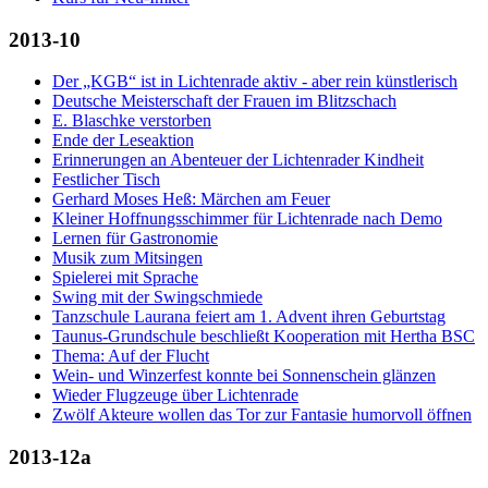
2013-10
Der „KGB“ ist in Lichtenrade aktiv - aber rein künstlerisch
Deutsche Meisterschaft der Frauen im Blitzschach
E. Blaschke verstorben
Ende der Leseaktion
Erinnerungen an Abenteuer der Lichtenrader Kindheit
Festlicher Tisch
Gerhard Moses Heß: Märchen am Feuer
Kleiner Hoffnungsschimmer für Lichtenrade nach Demo
Lernen für Gastronomie
Musik zum Mitsingen
Spielerei mit Sprache
Swing mit der Swingschmiede
Tanzschule Laurana feiert am 1. Advent ihren Geburtstag
Taunus-Grundschule beschließt Kooperation mit Hertha BSC
Thema: Auf der Flucht
Wein- und Winzerfest konnte bei Sonnenschein glänzen
Wieder Flugzeuge über Lichtenrade
Zwölf Akteure wollen das Tor zur Fantasie humorvoll öffnen
2013-12a