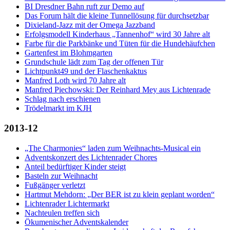
BI Dresdner Bahn ruft zur Demo auf
Das Forum hält die kleine Tunnellösung für durchsetzbar
Dixieland-Jazz mit der Omega Jazzband
Erfolgsmodell Kinderhaus „Tannenhof“ wird 30 Jahre alt
Farbe für die Parkbänke und Tüten für die Hundehäufchen
Gartenfest im Blohmgarten
Grundschule lädt zum Tag der offenen Tür
Lichtpunkt49 und der Flaschenkaktus
Manfred Loth wird 70 Jahre alt
Manfred Piechowski: Der Reinhard Mey aus Lichtenrade
Schlag nach erschienen
Trödelmarkt im KJH
2013-12
„The Charmonies“ laden zum Weihnachts-Musical ein
Adventskonzert des Lichtenrader Chores
Anteil bedürftiger Kinder steigt
Basteln zur Weihnacht
Fußgänger verletzt
Hartmut Mehdorn: „Der BER ist zu klein geplant worden“
Lichtenrader Lichtermarkt
Nachteulen treffen sich
Ökumenischer Adventskalender