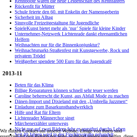
Rennboote waren die neue Leidenschaft des Rennfahrers
Rückenfit für Mütter
Schule feierte den 60. mit Enkelin der Namensgeberin
Sicherheit im Alltag
Sinnvolle Freizeitgestaltung für Jugendliche
SpieleKunst bietet mehr als ‘nur’ Spiele für kleine Kinder
Unternehmer-Netzwerk Lichtenrade dankt ehrenamtlichen
Helfern
Weihnachten nur für die Binnenkonjunktur?
Weihnachtsmarkt-Straßenfest mit Kunstgewerbe, Rock und
privatem Trödel
Weißgerber spendete 500 Euro für das Jugendcafé
2013-11
Beten für das Klima
Billige Reparaturen können schnell sehr teuer werden
Caroline beherrscht die Kunst, aus Abfall Mode zu machen
Dänen-Import und Dixieland mit den „Umbrella Jazzmen“
Einladung zum Basarkunsthandwerklich
Hilfe und Rat für Eltern
Lichtenrader Männerchor singt
Märchenerzähler unterwegs
Nicht nur auf zwei Rädern fuhr er angstfrei durchs Leben
Wir nutzen Cookies auf unserer Website. Einige von ihnen sind
Seit 40 Jahren wird in der Finchleystraße gehandelt
essenziell für den Betrieb der Seite, während andere uns helfen, diese