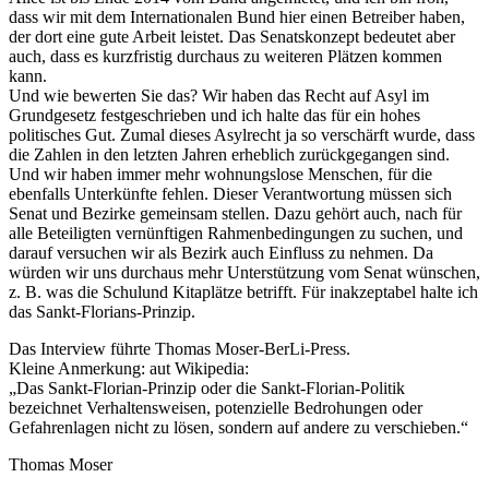
dass wir mit dem Internationalen Bund hier einen Betreiber haben,
der dort eine gute Arbeit leistet. Das Senatskonzept bedeutet aber
auch, dass es kurzfristig durchaus zu weiteren Plätzen kommen
kann.
Und wie bewerten Sie das? Wir haben das Recht auf Asyl im
Grundgesetz festgeschrieben und ich halte das für ein hohes
politisches Gut. Zumal dieses Asylrecht ja so verschärft wurde, dass
die Zahlen in den letzten Jahren erheblich zurückgegangen sind.
Und wir haben immer mehr wohnungslose Menschen, für die
ebenfalls Unterkünfte fehlen. Dieser Verantwortung müssen sich
Senat und Bezirke gemeinsam stellen. Dazu gehört auch, nach für
alle Beteiligten vernünftigen Rahmenbedingungen zu suchen, und
darauf versuchen wir als Bezirk auch Einfluss zu nehmen. Da
würden wir uns durchaus mehr Unterstützung vom Senat wünschen,
z. B. was die Schulund Kitaplätze betrifft. Für inakzeptabel halte ich
das Sankt-Florians-Prinzip.
Das Interview führte Thomas Moser-BerLi-Press.
Kleine Anmerkung: aut Wikipedia:
„Das Sankt-Florian-Prinzip oder die Sankt-Florian-Politik
bezeichnet Verhaltensweisen, potenzielle Bedrohungen oder
Gefahrenlagen nicht zu lösen, sondern auf andere zu verschieben.“
Thomas Moser