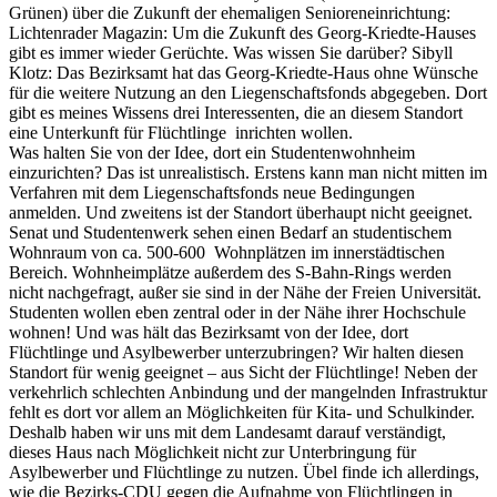
Grünen) über die Zukunft der ehemaligen Senioreneinrichtung:
Lichtenrader Magazin: Um die Zukunft des Georg-Kriedte-Hauses
gibt es immer wieder Gerüchte. Was wissen Sie darüber? Sibyll
Klotz: Das Bezirksamt hat das Georg-Kriedte-Haus ohne Wünsche
für die weitere Nutzung an den Liegenschaftsfonds abgegeben. Dort
gibt es meines Wissens drei Interessenten, die an diesem Standort
eine Unterkunft für Flüchtlinge inrichten wollen.
Was halten Sie von der Idee, dort ein Studentenwohnheim
einzurichten? Das ist unrealistisch. Erstens kann man nicht mitten im
Verfahren mit dem Liegenschaftsfonds neue Bedingungen
anmelden. Und zweitens ist der Standort überhaupt nicht geeignet.
Senat und Studentenwerk sehen einen Bedarf an studentischem
Wohnraum von ca. 500-600 Wohnplätzen im innerstädtischen
Bereich. Wohnheimplätze außerdem des S-Bahn-Rings werden
nicht nachgefragt, außer sie sind in der Nähe der Freien Universität.
Studenten wollen eben zentral oder in der Nähe ihrer Hochschule
wohnen! Und was hält das Bezirksamt von der Idee, dort
Flüchtlinge und Asylbewerber unterzubringen? Wir halten diesen
Standort für wenig geeignet – aus Sicht der Flüchtlinge! Neben der
verkehrlich schlechten Anbindung und der mangelnden Infrastruktur
fehlt es dort vor allem an Möglichkeiten für Kita- und Schulkinder.
Deshalb haben wir uns mit dem Landesamt darauf verständigt,
dieses Haus nach Möglichkeit nicht zur Unterbringung für
Asylbewerber und Flüchtlinge zu nutzen. Übel finde ich allerdings,
wie die Bezirks-CDU gegen die Aufnahme von Flüchtlingen in