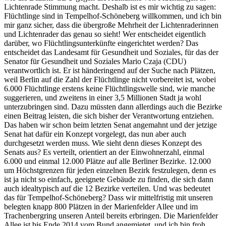
Lichtenrade Stimmung macht. Deshalb ist es mir wichtig zu sagen:
Flüchtlinge sind in Tempelhof-Schöneberg willkommen, und ich bin
mir ganz sicher, dass die übergroße Mehrheit der Lichtenraderinnen
und Lichtenrader das genau so sieht! Wer entscheidet eigentlich
darüber, wo Flüchtlingsunterkünfte eingerichtet werden? Das
entscheidet das Landesamt für Gesundheit und Soziales, für das der
Senator für Gesundheit und Soziales Mario Czaja (CDU)
verantwortlich ist. Er ist händeringend auf der Suche nach Plätzen,
weil Berlin auf die Zahl der Flüchtlinge nicht vorbereitet ist, wobei
6.000 Flüchtlinge erstens keine Flüchtlingswelle sind, wie manche
suggerieren, und zweitens in einer 3,5 Millionen Stadt ja wohl
unterzubringen sind. Dazu müssten dann allerdings auch die Bezirke
einen Beitrag leisten, die sich bisher der Verantwortung entziehen.
Das haben wir schon beim letzten Senat angemahnt und der jetzige
Senat hat dafür ein Konzept vorgelegt, das nun aber auch
durchgesetzt werden muss. Wie sieht denn dieses Konzept des
Senats aus? Es verteilt, orientiert an der Einwohnerzahl, einmal
6.000 und einmal 12.000 Plätze auf alle Berliner Bezirke. 12.000
um Höchstgrenzen für jeden einzelnen Bezirk festzulegen, denn es
ist ja nicht so einfach, geeignete Gebäude zu finden, die sich dann
auch idealtypisch auf die 12 Bezirke verteilen. Und was bedeutet
das für Tempelhof-Schöneberg? Dass wir mittelfristig mit unseren
belegten knapp 800 Plätzen in der Marienfelder Allee und im
Trachenbergring unseren Anteil bereits erbringen. Die Marienfelder
Allee ist bis Ende 2014 vom Bund angemietet, und ich bin froh,