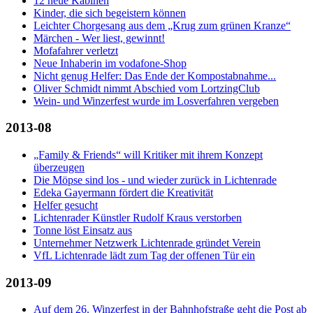
12 neue Kabinen
Kinder, die sich begeistern können
Leichter Chorgesang aus dem „Krug zum grünen Kranze“
Märchen - Wer liest, gewinnt!
Mofafahrer verletzt
Neue Inhaberin im vodafone-Shop
Nicht genug Helfer: Das Ende der Kompostabnahme...
Oliver Schmidt nimmt Abschied vom LortzingClub
Wein- und Winzerfest wurde im Losverfahren vergeben
2013-08
„Family & Friends“ will Kritiker mit ihrem Konzept
überzeugen
Die Möpse sind los - und wieder zurück in Lichtenrade
Edeka Gayermann fördert die Kreativität
Helfer gesucht
Lichtenrader Künstler Rudolf Kraus verstorben
Tonne löst Einsatz aus
Unternehmer Netzwerk Lichtenrade gründet Verein
VfL Lichtenrade lädt zum Tag der offenen Tür ein
2013-09
Auf dem 26. Winzerfest in der Bahnhofstraße geht die Post ab