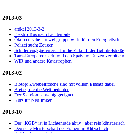
2013-03
artikel 2013-3-2
Elektro-Bus nach Lichtenrade
Ökumenische Umweltgruppe wirbt für den Energietisch
Polizei sucht Zeugen
Schüler engagieren sich für die Zukunft der Bahnhofstraße
Tanz-Europameisterin will den Spaß am Tanzen vermitteln
WIR und andere Katastrophen
2013-02
Biotop: Zwiebelfrösche sind mit vollem Einsatz dabei
Bretter, die die Welt bedeuten
Der Standort ist wenig geeignet
Kurs für Neu-Imker
2013-10
Der „KGB“ ist in Lichtenrade aktiv - aber rein künstlerisch
Deutsche Meisterschaft der Frauen im Blitzschach