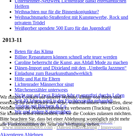
Unternehmer-Netzwerk Lichtenrade dankt ehrenamtlichen
Helfern
Weihnachten nur für die Binnenkonjunktur?
Weihnachtsmarkt-Straßenfest mit Kunstgewerbe, Rock und
privatem Trödel
Weißgerber spendete 500 Euro für das Jugendcafé
2013-11
Beten für das Klima
Billige Reparaturen können schnell sehr teuer werden
Caroline beherrscht die Kunst, aus Abfall Mode zu machen
Dänen-Import und Dixieland mit den „Umbrella Jazzmen“
Einladung zum Basarkunsthandwerklich
Hilfe und Rat für Eltern
Lichtenrader Männerchor singt
Märchenerzähler unterwegs
Nicht nur auf zwei Rädern fuhr er angstfrei durchs Leben
Wir nutzen Cookies auf unserer Website. Einige von ihnen sind
Seit 40 Jahren wird in der Finchleystraße gehandelt
essenziell für den Betrieb der Seite, während andere uns helfen, diese
Trödeln mit Büchern & Co
Website und die Nutzererfahrung zu verbessern (Tracking Cookies).
Wir und andere Katastrophen
Sie können selbst entscheiden, ob Sie die Cookies zulassen möchten.
Bitte beachten Sie, dass bei einer Ablehnung womöglich nicht mehr
www.lichtenrade.com
von:
www.werbung-lichtenrade.de
/
alle Funktionalitäten der Seite zur Verfügung stehen.
www.immocom2001.com
-
Datenschutzerkärung / Impressum
Akzeptieren
Ablehnen