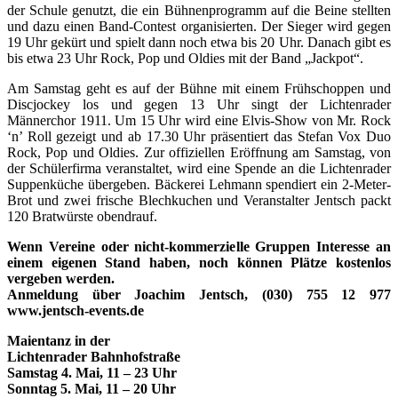
der Schule genutzt, die ein Bühnenprogramm auf die Beine stellten
und dazu einen Band-Contest organisierten. Der Sieger wird gegen
19 Uhr gekürt und spielt dann noch etwa bis 20 Uhr. Danach gibt es
bis etwa 23 Uhr Rock, Pop und Oldies mit der Band „Jackpot“.
Am Samstag geht es auf der Bühne mit einem Frühschoppen und
Discjockey los und gegen 13 Uhr singt der Lichtenrader
Männerchor 1911. Um 15 Uhr wird eine Elvis-Show von Mr. Rock
‘n’ Roll gezeigt und ab 17.30 Uhr präsentiert das Stefan Vox Duo
Rock, Pop und Oldies. Zur offiziellen Eröffnung am Samstag, von
der Schülerfirma veranstaltet, wird eine Spende an die Lichtenrader
Suppenküche übergeben. Bäckerei Lehmann spendiert ein 2-Meter-
Brot und zwei frische Blechkuchen und Veranstalter Jentsch packt
120 Bratwürste obendrauf.
Wenn Vereine oder nicht-kommerzielle
Gruppen Interesse
an
einem eigenen Stand haben,
noch können Plätze kostenlos
vergeben werden.
Anmeldung über Joachim
Jentsch, (030) 755 12 977
www.jentsch-events.de
Maientanz in der
Lichtenrader Bahnhofstraße
Samstag 4. Mai, 11 – 23 Uhr
Sonntag 5. Mai, 11 – 20 Uhr