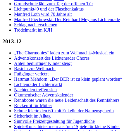
Grundschule lädt zum Tag der offenen Tür
Lichtpunkt49 und der Flaschenkaktus
Manfred Loth wird 70 Jahre alt
Manfred Piechowski: Der Reinhard Mey aus Lichtenrade
Schlag nach erschienen
Trödelmarkt im KJH
2013-12
„The Charmonies“ laden zum Weihnachts-Musical ein
Adventskonzert des Lichtenrader Chores
Anteil bedürftiger Kinder steigt
Basteln zur Weihnacht
Fußgänger verletzt
Hartmut Mehdorn: „Der BER ist zu klein geplant worden“
Lichtenrader Lichtermarkt
Nachteulen treffen sich
Ökumenischer Adventskalender
Rennboote waren die neue Leidenschaft des Rennfahrers
Rückenfit für Mütter
Schule feierte den 60. mit Enkelin der Namensgeberin
Sicherheit im Alltag
Sinnvolle Freizeitgestaltung für Jugendliche
SpieleKunst bietet mehr als ‘nur’ Spiele für kleine Kinder