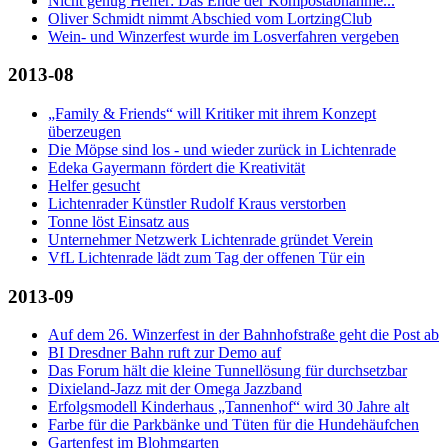
Nicht genug Helfer: Das Ende der Kompostabnahme...
Oliver Schmidt nimmt Abschied vom LortzingClub
Wein- und Winzerfest wurde im Losverfahren vergeben
2013-08
„Family & Friends“ will Kritiker mit ihrem Konzept
überzeugen
Die Möpse sind los - und wieder zurück in Lichtenrade
Edeka Gayermann fördert die Kreativität
Helfer gesucht
Lichtenrader Künstler Rudolf Kraus verstorben
Tonne löst Einsatz aus
Unternehmer Netzwerk Lichtenrade gründet Verein
VfL Lichtenrade lädt zum Tag der offenen Tür ein
2013-09
Auf dem 26. Winzerfest in der Bahnhofstraße geht die Post ab
BI Dresdner Bahn ruft zur Demo auf
Das Forum hält die kleine Tunnellösung für durchsetzbar
Dixieland-Jazz mit der Omega Jazzband
Erfolgsmodell Kinderhaus „Tannenhof“ wird 30 Jahre alt
Farbe für die Parkbänke und Tüten für die Hundehäufchen
Gartenfest im Blohmgarten