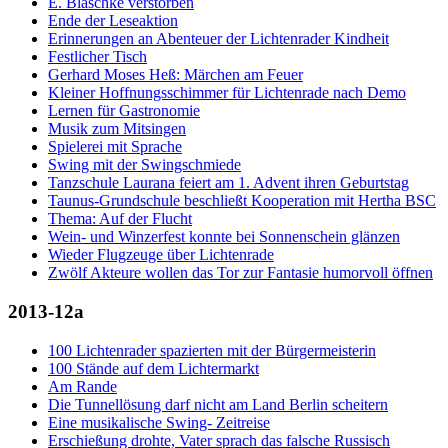
E. Blaschke verstorben
Ende der Leseaktion
Erinnerungen an Abenteuer der Lichtenrader Kindheit
Festlicher Tisch
Gerhard Moses Heß: Märchen am Feuer
Kleiner Hoffnungsschimmer für Lichtenrade nach Demo
Lernen für Gastronomie
Musik zum Mitsingen
Spielerei mit Sprache
Swing mit der Swingschmiede
Tanzschule Laurana feiert am 1. Advent ihren Geburtstag
Taunus-Grundschule beschließt Kooperation mit Hertha BSC
Thema: Auf der Flucht
Wein- und Winzerfest konnte bei Sonnenschein glänzen
Wieder Flugzeuge über Lichtenrade
Zwölf Akteure wollen das Tor zur Fantasie humorvoll öffnen
2013-12a
100 Lichtenrader spazierten mit der Bürgermeisterin
100 Stände auf dem Lichtermarkt
Am Rande
Die Tunnellösung darf nicht am Land Berlin scheitern
Eine musikalische Swing- Zeitreise
Erschießung drohte, Vater sprach das falsche Russisch