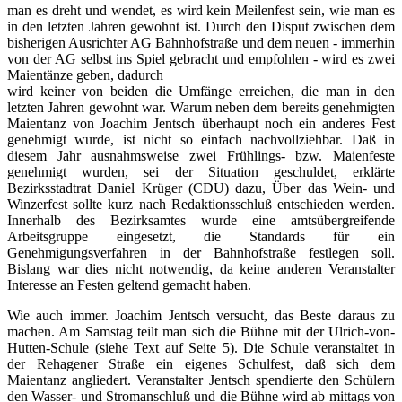
man es dreht und wendet, es wird kein Meilenfest sein, wie man es
in den letzten Jahren gewohnt ist. Durch den Disput zwischen dem
bisherigen Ausrichter AG Bahnhofstraße und dem neuen - immerhin
von der AG selbst ins Spiel gebracht und empfohlen - wird es zwei
Maientänze geben, dadurch
wird keiner von beiden die Umfänge erreichen, die man in den
letzten Jahren gewohnt war. Warum neben dem bereits genehmigten
Maientanz von Joachim Jentsch überhaupt noch ein anderes Fest
genehmigt wurde, ist nicht so einfach nachvollziehbar. Daß in
diesem Jahr ausnahmsweise zwei Frühlings- bzw. Maienfeste
genehmigt wurden, sei der Situation geschuldet, erklärte
Bezirksstadtrat Daniel Krüger (CDU) dazu, Über das Wein- und
Winzerfest sollte kurz nach Redaktionsschluß entschieden werden.
Innerhalb des Bezirksamtes wurde eine amtsübergreifende
Arbeitsgruppe eingesetzt, die Standards für ein
Genehmigungsverfahren in der Bahnhofstraße festlegen soll.
Bislang war dies nicht notwendig, da keine anderen Veranstalter
Interesse an Festen geltend gemacht haben.
Wie auch immer. Joachim Jentsch versucht, das Beste daraus zu
machen. Am Samstag teilt man sich die Bühne mit der Ulrich-von-
Hutten-Schule (siehe Text auf Seite 5). Die Schule veranstaltet in
der Rehagener Straße ein eigenes Schulfest, daß sich dem
Maientanz angliedert. Veranstalter Jentsch spendierte den Schülern
den Wasser- und Stromanschluß und die Bühne wird ab mittags von