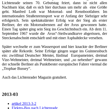
Lichtenrade seinen 70. Gebutstag feiert, dann ist nicht allen
Nachbarn klar, daß es sich hier durchaus um mehr als eine Größe
geht. Manfred Loth war Motorrad- und Rennbootfahrer. Im
internationalen Straßenrennsport war er Anfang der Siebziger sehr
erfolgreich. Sein spektakulärster Erfolg war der Sieg als erster
Berliner, der ein Motorradrennen auf der Avus gewonnen hatte.
Einen Tag später ging sein Sieg ins Geschichtsbuch ein. Ab dem 11.
September 1967 wurde die Avus“-Steilwandkurve abgerissen, der
Streckenabschnitt entschärft und mit einer Asphaltdecke versehen.
Später wechselte er zum Wassersport und hier knackte der Berliner
später alle Rekorde. Seine Erfolge gingen sogar ins Guinnessbuch
ein: zwölfmal Deutscher Meister, fünfmal Europameister, dreimal
Vize-Weltmeister, dreimal Weltmeister, und „so nebenher“ gewann
der schnelle Berliner als Punktbester europäischer Fahrer viermal die
„Trophae Bussey“.
Auch das Lichtenrader Magazin gratuliert.
2013-03
artikel 2013-3-2
Elektro-Bus nach Lichtenrade