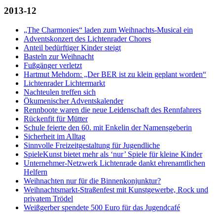
2013-12
„The Charmonies“ laden zum Weihnachts-Musical ein
Adventskonzert des Lichtenrader Chores
Anteil bedürftiger Kinder steigt
Basteln zur Weihnacht
Fußgänger verletzt
Hartmut Mehdorn: „Der BER ist zu klein geplant worden“
Lichtenrader Lichtermarkt
Nachteulen treffen sich
Ökumenischer Adventskalender
Rennboote waren die neue Leidenschaft des Rennfahrers
Rückenfit für Mütter
Schule feierte den 60. mit Enkelin der Namensgeberin
Sicherheit im Alltag
Sinnvolle Freizeitgestaltung für Jugendliche
SpieleKunst bietet mehr als ‘nur’ Spiele für kleine Kinder
Unternehmer-Netzwerk Lichtenrade dankt ehrenamtlichen
Helfern
Weihnachten nur für die Binnenkonjunktur?
Weihnachtsmarkt-Straßenfest mit Kunstgewerbe, Rock und
privatem Trödel
Weißgerber spendete 500 Euro für das Jugendcafé