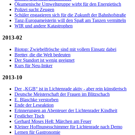
Ökumenische Umweltgruppe wirbt für den Energietisch
Polizei sucht Zeugen
Schüler engagieren sich für die Zukunft der Bahnhofstraße
Tanz-Europameisterin will den Spaß am Tanzen vermitteln
WIR und andere Katastrophen
2013-02
Biotop: Zwiebelfrösche sind mit vollem Einsatz dabei
Bretter, die die Welt bedeuten
Der Standort ist wenig geeignet
Kurs für Neu-Imker
2013-10
Der „KGB“ ist in Lichtenrade aktiv - aber rein künstlerisch
Deutsche Meisterschaft der Frauen im Blitzschach
E. Blaschke verstorben
Ende der Leseaktion
Erinnerungen an Abenteuer der Lichtenrader Kindheit
Festlicher Tisch
Gerhard Moses Heß: Märchen am Feuer
Kleiner Hoffnungsschimmer für Lichtenrade nach Demo
Lernen für Gastronomie