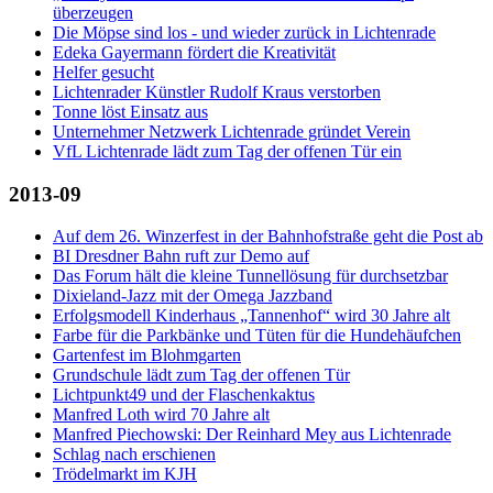
überzeugen
Die Möpse sind los - und wieder zurück in Lichtenrade
Edeka Gayermann fördert die Kreativität
Helfer gesucht
Lichtenrader Künstler Rudolf Kraus verstorben
Tonne löst Einsatz aus
Unternehmer Netzwerk Lichtenrade gründet Verein
VfL Lichtenrade lädt zum Tag der offenen Tür ein
2013-09
Auf dem 26. Winzerfest in der Bahnhofstraße geht die Post ab
BI Dresdner Bahn ruft zur Demo auf
Das Forum hält die kleine Tunnellösung für durchsetzbar
Dixieland-Jazz mit der Omega Jazzband
Erfolgsmodell Kinderhaus „Tannenhof“ wird 30 Jahre alt
Farbe für die Parkbänke und Tüten für die Hundehäufchen
Gartenfest im Blohmgarten
Grundschule lädt zum Tag der offenen Tür
Lichtpunkt49 und der Flaschenkaktus
Manfred Loth wird 70 Jahre alt
Manfred Piechowski: Der Reinhard Mey aus Lichtenrade
Schlag nach erschienen
Trödelmarkt im KJH