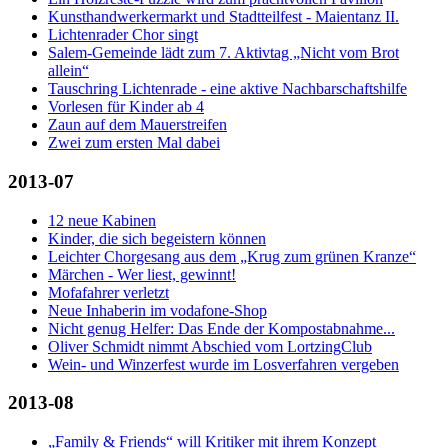
Kunsthandwerkermarkt und Stadtteilfest - Maientanz II.
Lichtenrader Chor singt
Salem-Gemeinde lädt zum 7. Aktivtag „Nicht vom Brot
allein“
Tauschring Lichtenrade - eine aktive Nachbarschaftshilfe
Vorlesen für Kinder ab 4
Zaun auf dem Mauerstreifen
Zwei zum ersten Mal dabei
2013-07
12 neue Kabinen
Kinder, die sich begeistern können
Leichter Chorgesang aus dem „Krug zum grünen Kranze“
Märchen - Wer liest, gewinnt!
Mofafahrer verletzt
Neue Inhaberin im vodafone-Shop
Nicht genug Helfer: Das Ende der Kompostabnahme...
Oliver Schmidt nimmt Abschied vom LortzingClub
Wein- und Winzerfest wurde im Losverfahren vergeben
2013-08
„Family & Friends“ will Kritiker mit ihrem Konzept