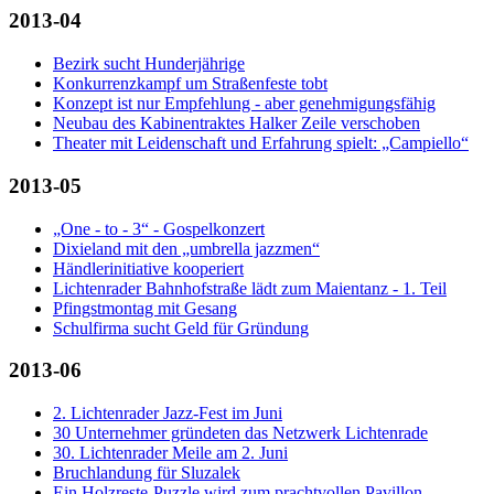
2013-04
Bezirk sucht Hunderjährige
Konkurrenzkampf um Straßenfeste tobt
Konzept ist nur Empfehlung - aber genehmigungsfähig
Neubau des Kabinentraktes Halker Zeile verschoben
Theater mit Leidenschaft und Erfahrung spielt: „Campiello“
2013-05
„One - to - 3“ - Gospelkonzert
Dixieland mit den „umbrella jazzmen“
Händlerinitiative kooperiert
Lichtenrader Bahnhofstraße lädt zum Maientanz - 1. Teil
Pfingstmontag mit Gesang
Schulfirma sucht Geld für Gründung
2013-06
2. Lichtenrader Jazz-Fest im Juni
30 Unternehmer gründeten das Netzwerk Lichtenrade
30. Lichtenrader Meile am 2. Juni
Bruchlandung für Sluzalek
Ein Holzreste-Puzzle wird zum prachtvollen Pavillon