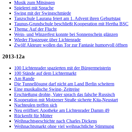
Musik zum Mitsingen
Spielerei mit Sprache
Swing mit der Swingschmiede
Tanzschule Laurana feiert am 1. Advent ihren Geburtstag
Taunus-Grundschule beschließt Kooperation mit Hertha BSC
Thema: Auf der Flucht
Wein- und Winzerfest konnte bei Sonnenschein glänzen
Wieder Flugzeuge über Lichtenrade
Zwölf Akteure wollen das Tor zur Fantasie humorvoll öffnen
2013-12a
100 Lichtenrader spazierten mit der Bürgermeisterin
100 Stände auf dem Lichtermarkt
Am Rande
Die Tunnellösung darf nicht am Land Berlin scheitern
Eine musikalische Swing- Zeitreise
Erschießung drohte, Vater sprach das falsche Russisch
Kooperation mit Motzener Straße sicherte Kita-Neustart
Nachteulen treffen sich
Neu eröffnet: Apotheke am Lichtenrader Damm 49
Rückenfit für Mütter
Weihnachtsgeschichte nach Charles Dickens
Weihnachtsmarkt ohne viel weihnachtliche Stimmung