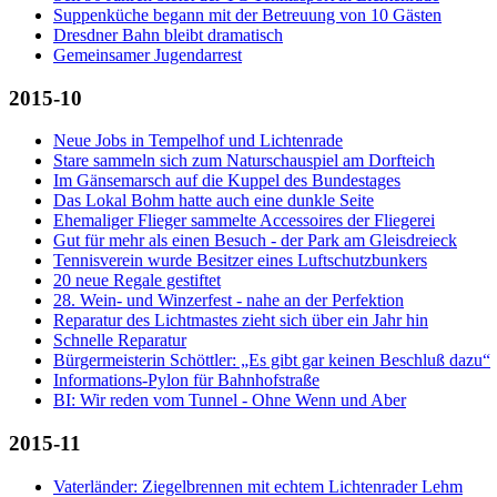
Suppenküche begann mit der Betreuung von 10 Gästen
Dresdner Bahn bleibt dramatisch
Gemeinsamer Jugendarrest
2015-10
Neue Jobs in Tempelhof und Lichtenrade
Stare sammeln sich zum Naturschauspiel am Dorfteich
Im Gänsemarsch auf die Kuppel des Bundestages
Das Lokal Bohm hatte auch eine dunkle Seite
Ehemaliger Flieger sammelte Accessoires der Fliegerei
Gut für mehr als einen Besuch - der Park am Gleisdreieck
Tennisverein wurde Besitzer eines Luftschutzbunkers
20 neue Regale gestiftet
28. Wein- und Winzerfest - nahe an der Perfektion
Reparatur des Lichtmastes zieht sich über ein Jahr hin
Schnelle Reparatur
Bürgermeisterin Schöttler: „Es gibt gar keinen Beschluß dazu“
Informations-Pylon für Bahnhofstraße
BI: Wir reden vom Tunnel - Ohne Wenn und Aber
2015-11
Vaterländer: Ziegelbrennen mit echtem Lichtenrader Lehm