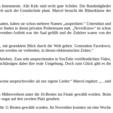
 Instrumente. Alle Kids sind recht gute Schüler. Die Bandmitglieder
 nach der Grundschule plant. Marcel besucht die Bläserklasse der
atten, haben sie schon mehrere Namen „ausprobiert.“ Unterstützt und
n finden in ihrem privaten Probenraum statt. „NeverKnow“ ist schon
ember-Auftritt war der Saal gefüllt und die Zuhörer waren von der
n, mit gesenktem Blick durch die Welt gehen. Generation Facedown,
n werden sie verbreiten, in diesen elektronischen Zeiten.“
schrieben. Zum sehr ansprechenden in YouTube veröffentlichten Video,
rnachlässigen dabei ihre reale Umgebung. Doch zum Glück gibt es die
weise anspruchsvoller als nur eigene Lieder.“ Marcel ergänzt: „…und
 Mitbewerbern unter die 10-Besten ins Finale gewählt worden. Beim
e sogar auf den zweiten Platz gesehen.
r die 11 Besten gewählt worden. Im November konnten sie eine Woche