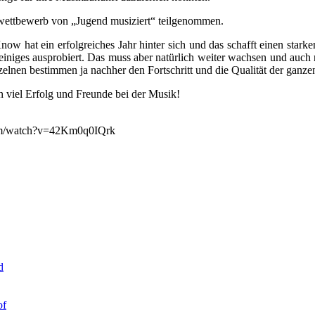
swettbewerb von „Jugend musiziert“ teilgenommen.
ow hat ein erfolgreiches Jahr hinter sich und das schafft einen sta
einiges ausprobiert. Das muss aber natürlich weiter wachsen und auch n
zelnen bestimmen ja nachher den Fortschritt und die Qualität der ganz
 viel Erfolg und Freunde bei der Musik!
com/watch?v=42Km0q0IQrk
d
of