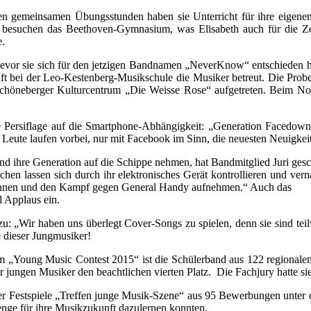
den gemeinsamen Übungsstunden haben sie Unterricht für ihre eigenen
 besuchen das Beethoven-Gymnasium, was Elisabeth auch für die Zeit
e.
. Bevor sie sich für den jetzigen Bandnamen „NeverKnow“ entschieden h
ft bei der Leo-Kestenberg-Musikschule die Musiker betreut. Die Probe
Schöneberger Kulturcentrum „Die Weisse Rose“ aufgetreten. Beim Nov
ine Persiflage auf die Smartphone-Abhängigkeit: „Generation Facedow
 Leute laufen vorbei, nur mit Facebook im Sinn, die neuesten Neuigkeite
 und ihre Generation auf die Schippe nehmen, hat Bandmitglied Juri ge
hen lassen sich durch ihr elektronisches Gerät kontrollieren und ve
rkennen und den Kampf gegen General Handy aufnehmen.“ Auch das
l Applaus ein.
u: „Wir haben uns überlegt Cover-Songs zu spielen, denn sie sind teil
e dieser Jungmusiker!
m „Young Music Contest 2015“ ist die Schülerband aus 122 regionalen
r jungen Musiker den beachtlichen vierten Platz. Die Fachjury hatte si
iner Festspiele „Treffen junge Musik-Szene“ aus 95 Bewerbungen unte
nge für ihre Musikzukunft dazulernen konnten.