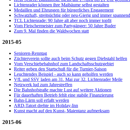
Lichtenrader können ihre Maibäume selbst gestalten
Medaillen und Ehrungen für bürgerliches Engagement
Schwatzhaft, streitsüchtig oder neu-Gierig und immer spannen
TCL Lichtenrade: 90 Jahre alt aber noch immer topfit
Vom Fleischermeister zum Partygänger: 50 Jahre Buder
Zum 9. Mal finden die Waldwochen statt
2015-05
Senioren-Renntag
Züchterverein sollte auch beim Schutz gegen Diebstahl helfen
Vom Verschiebebahnhof zum Landschaftsschutzgebiet
Reiter geben den Startschuß für die Turnier-Saison
Leuchtendes Beispiel - auch so kann geholfen werden
VfL und SSV laden am 31. Mai zur 32. Lichtenrader Meile
Netzwerk lud zum Jahrestreffen
Die Bahnhofstraße machte Lust auf weitere Aktionen
Für dauerhaften Betrieb fehlt eine stabile Finanzierung
Bahn-Lärm soll erfaßt werden
ARD-Tatort drehte im Holiday-Inn
Kunst macht auf den Kunst- Maientanz aufmerksam
2015-06