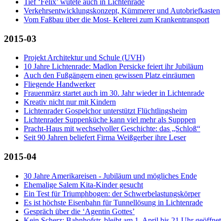
Tief ‘Felix’ wütete auch in Lichtenrade
Verkehrsentwicklungskonzept, Kümmerer und Autobriefkasten
Vom Faßbau über die Most- Kelterei zum Krankentransport
2015-03
Projekt Architektur und Schule (UVH)
10 Jahre Lichtenrade: Madlon Persicke feiert ihr Jubiläum
Auch den Fußgängern einen gewissen Platz einräumen
Fliegende Handwerker
Frauenmärz startet auch im 30. Jahr wieder in Lichtenrade
Kreativ nicht nur mit Kindern
Lichtenrader Gospelchor unterstützt Flüchtlingsheim
Lichtenrader Suppenküche kann viel mehr als Supppen
Pracht-Haus mit wechselvoller Geschichte: das „Schloß“
Seit 90 Jahren beliefert Firma Weißgerber ihre Leser
2015-04
30 Jahre Amerikareisen - Jubiläum und mögliches Ende
Ehemalige Salem Kita-Kinder gesucht
Ein Test für Triumphbogen: der Schwerbelastungskörper
Es ist höchste Eisenbahn für Tunnellösung in Lichtenrade
Gespräch über die ‘Agentin Gottes’
Kein Scherz: Bahnhofstr. bleibt am 1. April bis 21 Uhr geöffnet