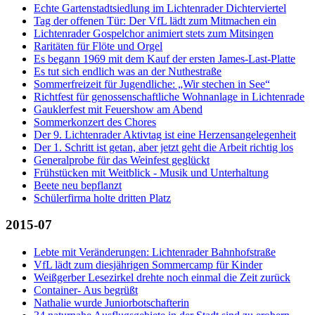
Echte Gartenstadtsiedlung im Lichtenrader Dichterviertel
Tag der offenen Tür: Der VfL lädt zum Mitmachen ein
Lichtenrader Gospelchor animiert stets zum Mitsingen
Raritäten für Flöte und Orgel
Es begann 1969 mit dem Kauf der ersten James-Last-Platte
Es tut sich endlich was an der Nuthestraße
Sommerfreizeit für Jugendliche: „Wir stechen in See“
Richtfest für genossenschaftliche Wohnanlage in Lichtenrade
Gauklerfest mit Feuershow am Abend
Sommerkonzert des Chores
Der 9. Lichtenrader Aktivtag ist eine Herzensangelegenheit
Der 1. Schritt ist getan, aber jetzt geht die Arbeit richtig los
Generalprobe für das Weinfest geglückt
Frühstücken mit Weitblick - Musik und Unterhaltung
Beete neu bepflanzt
Schülerfirma holte dritten Platz
2015-07
Lebte mit Veränderungen: Lichtenrader Bahnhofstraße
VfL lädt zum diesjährigen Sommercamp für Kinder
Weißgerber Lesezirkel drehte noch einmal die Zeit zurück
Container- Aus begrüßt
Nathalie wurde Juniorbotschafterin