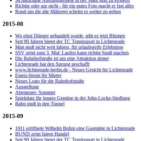
34 naturnahe Ausflugsgebiete in der Stadt sind zu erobern
Richtig oder gar nicht - für ein gutes Foto macht er fast alles
Rund um die alte Mälzerei scheint es weiter zu gehen
2015-08
Wo einst Dünger gehandelt wurde, gibt es jetzt Blumen
Seit 90 Jahren bietet der TC Tennissport in Lichtenrade
Man muß nicht weit fahren, für urlaubsreife Erlebnisse
SSV zeigt zum 3. Mal: Laufen kann richtig Spaß machen
Die Bahnhofstraße ist um eine Attraktion ärmer
Lichtenrade hat den Sprung geschafft
www.lichtenrade-berlin.de - Neues Gesicht für Lichtenrade
Eigen-Strom für Mieter
Neues Logo für die Bahnhofstraße
Ausstellung
Abenteuer- Sommer
Spielplatz für junges Gemüse in der John-Locke-Siedlung
Bahn muß in den Tunnel
2015-09
1911 eröffnete Wilhelm Bohm eine Gaststätte in Lichtenrade
BUND zeigt fairen Handel
Seit 90 Jahren bietet der TC Tennissport in Lichtenrade