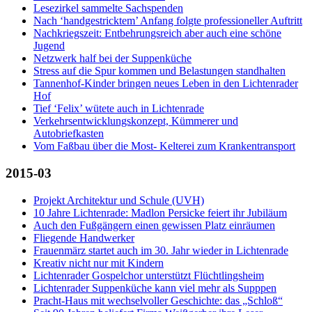
Lesezirkel sammelte Sachspenden
Nach ‘handgestricktem’ Anfang folgte professioneller Auftritt
Nachkriegszeit: Entbehrungsreich aber auch eine schöne
Jugend
Netzwerk half bei der Suppenküche
Stress auf die Spur kommen und Belastungen standhalten
Tannenhof-Kinder bringen neues Leben in den Lichtenrader
Hof
Tief ‘Felix’ wütete auch in Lichtenrade
Verkehrsentwicklungskonzept, Kümmerer und
Autobriefkasten
Vom Faßbau über die Most- Kelterei zum Krankentransport
2015-03
Projekt Architektur und Schule (UVH)
10 Jahre Lichtenrade: Madlon Persicke feiert ihr Jubiläum
Auch den Fußgängern einen gewissen Platz einräumen
Fliegende Handwerker
Frauenmärz startet auch im 30. Jahr wieder in Lichtenrade
Kreativ nicht nur mit Kindern
Lichtenrader Gospelchor unterstützt Flüchtlingsheim
Lichtenrader Suppenküche kann viel mehr als Supppen
Pracht-Haus mit wechselvoller Geschichte: das „Schloß“