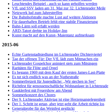
Leuchtendes Beispiel - auch so kann geholfen werden
VfL und SSV laden am 31. Mai zur 32. Lichtenrader Meile
Netzwerk lud zum Jahrestreffen
Die Bahnhofstraße machte Lust auf weitere Aktionen
Für dauerhaften Betrieb fehlt eine stabile Finanzierung
Bahn-Lärm soll erfaßt werden
ARD-Tatort drehte im Holiday-Inn
Kunst macht auf den Kunst- Maientanz aufmerksam
2015-06
Echte Gartenstadtsiedlung im Lichtenrader Dichterviertel
Tag der offenen Tür: Der VfL lädt zum Mitmachen ein
Lichtenrader Gospelchor animiert stets zum Mitsingen
Raritäten für Flöte und Orgel
Es begann 1969 mit dem Kauf der ersten James-Last-Platte
Es tut sich endlich was an der Nuthestraße
Sommerfreizeit für Jugendliche: „Wir stechen in See“
Richtfest für genossenschaftliche Wohnanlage in Lichtenrade
Gauklerfest mit Feuershow am Abend
Sommerkonzert des Chores
Der 9. Lichtenrader Aktivtag ist eine Herzensangelegenheit
Der 1. Schritt ist getan, aber jetzt geht die Arbeit richtig los
Generalprobe für das Weinfest geglückt