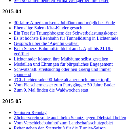
Seit 90 Jahren beliefert Firma Weißgerber ihre Leser
2015-04
30 Jahre Amerikareisen - Jubiläum und mögliches Ende
Ehemalige Salem Kita-Kinder gesucht
Ein Test für Triumphbogen: der Schwerbelastungskörper
Es ist höchste Eisenbahn für Tunnellösung in Lichtenrade
Gespräch über die ‘Agentin Gottes’
Kein Scherz: Bahnhofstr. bleibt am 1. April bis 21 Uhr
geöffnet
Lichtenrader können ihre Maibäume selbst gestalten
Medaillen und Ehrungen für bürgerliches Engagement
Schwatzhaft, streitsüchtig oder neu-Gierig und immer
spannend
TCL Lichtenrade: 90 Jahre alt aber noch immer topfit
Vom Fleischermeister zum Partygänger: 50 Jahre Buder
Zum 9. Mal finden die Waldwochen statt
2015-05
Senioren-Renntag
Züchterverein sollte auch beim Schutz gegen Diebstahl helfen
Vom Verschiebebahnhof zum Landschaftsschutzgebiet
Reiter geben den Startschuß für die Turnier-Saison