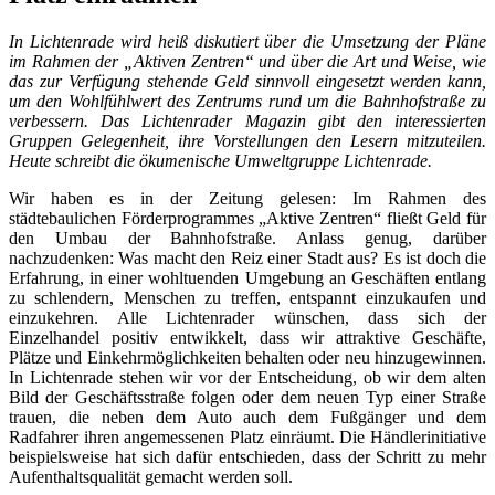
In Lichtenrade wird heiß diskutiert über die Umsetzung der Pläne
im Rahmen der „Aktiven Zentren“ und über die Art und Weise, wie
das zur Verfügung stehende Geld sinnvoll eingesetzt werden kann,
um den Wohlfühlwert des Zentrums rund um die Bahnhofstraße zu
verbessern. Das Lichtenrader Magazin gibt den interessierten
Gruppen Gelegenheit, ihre Vorstellungen den Lesern mitzuteilen.
Heute schreibt die ökumenische Umweltgruppe Lichtenrade.
Wir haben es in der Zeitung gelesen: Im Rahmen des
städtebaulichen Förderprogrammes „Aktive Zentren“ fließt Geld für
den Umbau der Bahnhofstraße. Anlass genug, darüber
nachzudenken: Was macht den Reiz einer Stadt aus? Es ist doch die
Erfahrung, in einer wohltuenden Umgebung an Geschäften entlang
zu schlendern, Menschen zu treffen, entspannt einzukaufen und
einzukehren. Alle Lichtenrader wünschen, dass sich der
Einzelhandel positiv entwikkelt, dass wir attraktive Geschäfte,
Plätze und Einkehrmöglichkeiten behalten oder neu hinzugewinnen.
In Lichtenrade stehen wir vor der Entscheidung, ob wir dem alten
Bild der Geschäftsstraße folgen oder dem neuen Typ einer Straße
trauen, die neben dem Auto auch dem Fußgänger und dem
Radfahrer ihren angemessenen Platz einräumt. Die Händlerinitiative
beispielsweise hat sich dafür entschieden, dass der Schritt zu mehr
Aufenthaltsqualität gemacht werden soll.