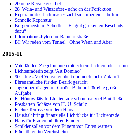
20 neue Regale gestiftet
28. Wein- und Winzerfest - nahe an der Perfektion
Reparatur des Lichtmastes zieht sich über ein Jahr hin
Schnelle Reparatur
Bürgermeisterin Schöttler: „Es gibt gar keinen Beschluß
dazu“
Informations-Pylon für Bahnhofstraße
BI: Wir reden vom Tunnel - Ohne Wenn und Aber
2015-11
Vaterländer: Ziegelbrennen mit echtem Lichtenrader Lehm
Lichtenraderin zeigt ‘Art Domino’
90 Jahre - Viel Vergangenheit und noch mehr Zukunft
Ehrenamtliche für den Bezirk gesucht
Jugendberufsagentur: Großer Bahnhof für eine große
Aufgabe
K. Hönow läßt in Lichtenrade schon mal viel Blut fließen
Postkarten-Schätze von H.-U. Schulz
Kleine Terrasse vor dem Haus
Haushalt bringt finanzielle Lichtblicke für Lichtenrade
Haus für Frauen mit ihren Kindern
Schilder sollen vor dem Füttern von Enten warnen
Flüchtlinge im Vereinsheim