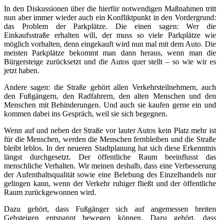
In den Diskussionen über die hierfür notwendigen Maßnahmen tritt
nun aber immer wieder auch ein Konfliktpunkt in den Vordergrund:
das Problem der Parkplätze. Die einen sagen: Wer die
Einkaufsstraße erhalten will, der muss so viele Parkplätze wie
möglich vorhalten, denn eingekauft wird nun mal mit dem Auto. Die
meisten Parkplätze bekommt man dann heraus, wenn man die
Bürgersteige zurücksetzt und die Autos quer stellt – so wie wir es
jetzt haben.
Andere sagen: die Straße gehört allen Verkehrsteilnehmern, auch
den Fußgängern, den Radfahrern, den alten Menschen und den
Menschen mit Behinderungen. Und auch sie kaufen gerne ein und
kommen dabei ins Gespräch, weil sie sich begegnen.
Wenn auf und neben der Straße vor lauter Autos kein Platz mehr ist
für die Menschen, werden die Menschen fernbleiben und die Straße
bleibt leblos. In der neueren Stadtplanung hat sich diese Erkenntnis
längst durchgesetzt. Der öffentliche Raum beeinflusst das
menschliche Verhalten. Wir meinen deshalb, dass eine Verbesserung
der Aufenthaltsqualität sowie eine Belebung des Einzelhandels nur
gelingen kann, wenn der Verkehr ruhiger fließt und der öffentliche
Raum zurückgewonnen wird.
Dazu gehört, dass Fußgänger sich auf angemessen breiten
Gehsteigen entspannt bewegen können. Dazu gehört, dass