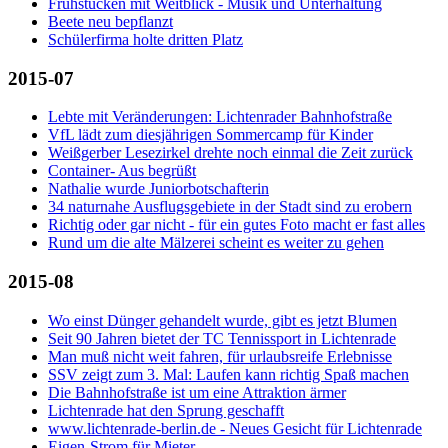
Frühstücken mit Weitblick - Musik und Unterhaltung
Beete neu bepflanzt
Schülerfirma holte dritten Platz
2015-07
Lebte mit Veränderungen: Lichtenrader Bahnhofstraße
VfL lädt zum diesjährigen Sommercamp für Kinder
Weißgerber Lesezirkel drehte noch einmal die Zeit zurück
Container- Aus begrüßt
Nathalie wurde Juniorbotschafterin
34 naturnahe Ausflugsgebiete in der Stadt sind zu erobern
Richtig oder gar nicht - für ein gutes Foto macht er fast alles
Rund um die alte Mälzerei scheint es weiter zu gehen
2015-08
Wo einst Dünger gehandelt wurde, gibt es jetzt Blumen
Seit 90 Jahren bietet der TC Tennissport in Lichtenrade
Man muß nicht weit fahren, für urlaubsreife Erlebnisse
SSV zeigt zum 3. Mal: Laufen kann richtig Spaß machen
Die Bahnhofstraße ist um eine Attraktion ärmer
Lichtenrade hat den Sprung geschafft
www.lichtenrade-berlin.de - Neues Gesicht für Lichtenrade
Eigen-Strom für Mieter