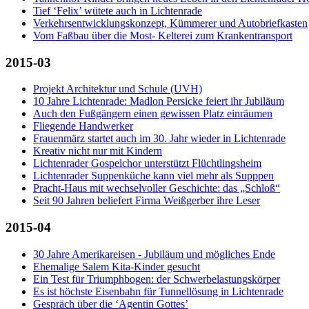
Tief ‘Felix’ wütete auch in Lichtenrade
Verkehrsentwicklungskonzept, Kümmerer und Autobriefkasten
Vom Faßbau über die Most- Kelterei zum Krankentransport
2015-03
Projekt Architektur und Schule (UVH)
10 Jahre Lichtenrade: Madlon Persicke feiert ihr Jubiläum
Auch den Fußgängern einen gewissen Platz einräumen
Fliegende Handwerker
Frauenmärz startet auch im 30. Jahr wieder in Lichtenrade
Kreativ nicht nur mit Kindern
Lichtenrader Gospelchor unterstützt Flüchtlingsheim
Lichtenrader Suppenküche kann viel mehr als Supppen
Pracht-Haus mit wechselvoller Geschichte: das „Schloß“
Seit 90 Jahren beliefert Firma Weißgerber ihre Leser
2015-04
30 Jahre Amerikareisen - Jubiläum und mögliches Ende
Ehemalige Salem Kita-Kinder gesucht
Ein Test für Triumphbogen: der Schwerbelastungskörper
Es ist höchste Eisenbahn für Tunnellösung in Lichtenrade
Gespräch über die ‘Agentin Gottes’