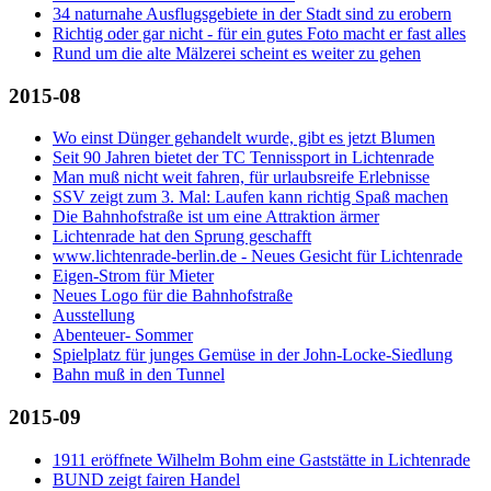
34 naturnahe Ausflugsgebiete in der Stadt sind zu erobern
Richtig oder gar nicht - für ein gutes Foto macht er fast alles
Rund um die alte Mälzerei scheint es weiter zu gehen
2015-08
Wo einst Dünger gehandelt wurde, gibt es jetzt Blumen
Seit 90 Jahren bietet der TC Tennissport in Lichtenrade
Man muß nicht weit fahren, für urlaubsreife Erlebnisse
SSV zeigt zum 3. Mal: Laufen kann richtig Spaß machen
Die Bahnhofstraße ist um eine Attraktion ärmer
Lichtenrade hat den Sprung geschafft
www.lichtenrade-berlin.de - Neues Gesicht für Lichtenrade
Eigen-Strom für Mieter
Neues Logo für die Bahnhofstraße
Ausstellung
Abenteuer- Sommer
Spielplatz für junges Gemüse in der John-Locke-Siedlung
Bahn muß in den Tunnel
2015-09
1911 eröffnete Wilhelm Bohm eine Gaststätte in Lichtenrade
BUND zeigt fairen Handel