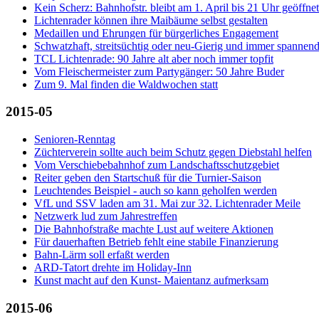
Kein Scherz: Bahnhofstr. bleibt am 1. April bis 21 Uhr geöffnet
Lichtenrader können ihre Maibäume selbst gestalten
Medaillen und Ehrungen für bürgerliches Engagement
Schwatzhaft, streitsüchtig oder neu-Gierig und immer spannen
TCL Lichtenrade: 90 Jahre alt aber noch immer topfit
Vom Fleischermeister zum Partygänger: 50 Jahre Buder
Zum 9. Mal finden die Waldwochen statt
2015-05
Senioren-Renntag
Züchterverein sollte auch beim Schutz gegen Diebstahl helfen
Vom Verschiebebahnhof zum Landschaftsschutzgebiet
Reiter geben den Startschuß für die Turnier-Saison
Leuchtendes Beispiel - auch so kann geholfen werden
VfL und SSV laden am 31. Mai zur 32. Lichtenrader Meile
Netzwerk lud zum Jahrestreffen
Die Bahnhofstraße machte Lust auf weitere Aktionen
Für dauerhaften Betrieb fehlt eine stabile Finanzierung
Bahn-Lärm soll erfaßt werden
ARD-Tatort drehte im Holiday-Inn
Kunst macht auf den Kunst- Maientanz aufmerksam
2015-06