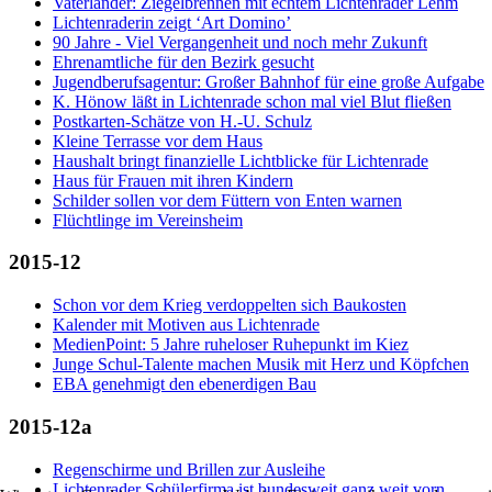
Vaterländer: Ziegelbrennen mit echtem Lichtenrader Lehm
Lichtenraderin zeigt ‘Art Domino’
90 Jahre - Viel Vergangenheit und noch mehr Zukunft
Ehrenamtliche für den Bezirk gesucht
Jugendberufsagentur: Großer Bahnhof für eine große Aufgabe
K. Hönow läßt in Lichtenrade schon mal viel Blut fließen
Postkarten-Schätze von H.-U. Schulz
Kleine Terrasse vor dem Haus
Haushalt bringt finanzielle Lichtblicke für Lichtenrade
Haus für Frauen mit ihren Kindern
Schilder sollen vor dem Füttern von Enten warnen
Flüchtlinge im Vereinsheim
2015-12
Schon vor dem Krieg verdoppelten sich Baukosten
Kalender mit Motiven aus Lichtenrade
MedienPoint: 5 Jahre ruheloser Ruhepunkt im Kiez
Junge Schul-Talente machen Musik mit Herz und Köpfchen
EBA genehmigt den ebenerdigen Bau
2015-12a
Regenschirme und Brillen zur Ausleihe
Lichtenrader Schülerfirma ist bundesweit ganz weit vorn