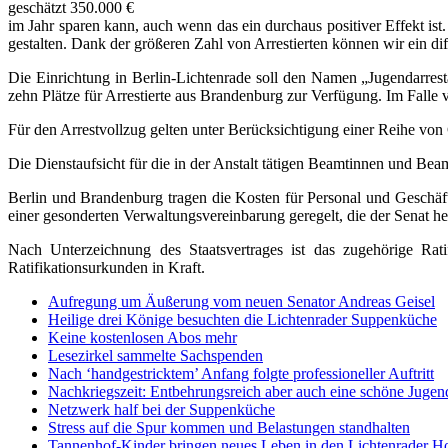
geschätzt 350.000 €
im Jahr sparen kann, auch wenn das ein durchaus positiver Effekt ist
gestalten. Dank der größeren Zahl von Arrestierten können wir ein diff
Die Einrichtung in Berlin-Lichtenrade soll den Namen „Jugendarresta
zehn Plätze für Arrestierte aus Brandenburg zur Verfügung. Im Falle 
Für den Arrestvollzug gelten unter Berücksichtigung einer Reihe vo
Die Dienstaufsicht für die in der Anstalt tätigen Beamtinnen und Be
Berlin und Brandenburg tragen die Kosten für Personal und Geschäft
einer gesonderten Verwaltungsvereinbarung geregelt, die der Senat heut
Nach Unterzeichnung des Staatsvertrages ist das zugehörige Rat
Ratifikationsurkunden in Kraft.
Aufregung um Äußerung vom neuen Senator Andreas Geisel
Heilige drei Könige besuchten die Lichtenrader Suppenküche
Keine kostenlosen Abos mehr
Lesezirkel sammelte Sachspenden
Nach ‘handgestricktem’ Anfang folgte professioneller Auftritt
Nachkriegszeit: Entbehrungsreich aber auch eine schöne Jugen
Netzwerk half bei der Suppenküche
Stress auf die Spur kommen und Belastungen standhalten
Tannenhof-Kinder bringen neues Leben in den Lichtenrader H