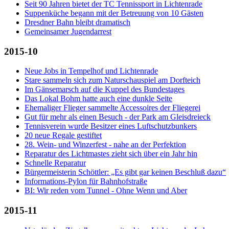
Seit 90 Jahren bietet der TC Tennissport in Lichtenrade
Suppenküche begann mit der Betreuung von 10 Gästen
Dresdner Bahn bleibt dramatisch
Gemeinsamer Jugendarrest
2015-10
Neue Jobs in Tempelhof und Lichtenrade
Stare sammeln sich zum Naturschauspiel am Dorfteich
Im Gänsemarsch auf die Kuppel des Bundestages
Das Lokal Bohm hatte auch eine dunkle Seite
Ehemaliger Flieger sammelte Accessoires der Fliegerei
Gut für mehr als einen Besuch - der Park am Gleisdreieck
Tennisverein wurde Besitzer eines Luftschutzbunkers
20 neue Regale gestiftet
28. Wein- und Winzerfest - nahe an der Perfektion
Reparatur des Lichtmastes zieht sich über ein Jahr hin
Schnelle Reparatur
Bürgermeisterin Schöttler: „Es gibt gar keinen Beschluß dazu“
Informations-Pylon für Bahnhofstraße
BI: Wir reden vom Tunnel - Ohne Wenn und Aber
2015-11