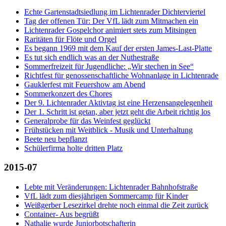
Echte Gartenstadtsiedlung im Lichtenrader Dichterviertel
Tag der offenen Tür: Der VfL lädt zum Mitmachen ein
Lichtenrader Gospelchor animiert stets zum Mitsingen
Raritäten für Flöte und Orgel
Es begann 1969 mit dem Kauf der ersten James-Last-Platte
Es tut sich endlich was an der Nuthestraße
Sommerfreizeit für Jugendliche: „Wir stechen in See“
Richtfest für genossenschaftliche Wohnanlage in Lichtenrade
Gauklerfest mit Feuershow am Abend
Sommerkonzert des Chores
Der 9. Lichtenrader Aktivtag ist eine Herzensangelegenheit
Der 1. Schritt ist getan, aber jetzt geht die Arbeit richtig los
Generalprobe für das Weinfest geglückt
Frühstücken mit Weitblick - Musik und Unterhaltung
Beete neu bepflanzt
Schülerfirma holte dritten Platz
2015-07
Lebte mit Veränderungen: Lichtenrader Bahnhofstraße
VfL lädt zum diesjährigen Sommercamp für Kinder
Weißgerber Lesezirkel drehte noch einmal die Zeit zurück
Container- Aus begrüßt
Nathalie wurde Juniorbotschafterin