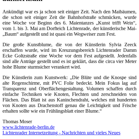
Ankündigt war es ja schon seit einiger Zeit. Nach den Maibäumen,
die schon seit einiger Zeit die Bahnhofstraße schmücken, wurde
eine Woche vor Beginn des 6. Maientanzes „Kunst trifft Wein“,
vom 1. bis 3. Mai am Dorfteich Lichtenrade, der künstlerische Mai-
„Baum“ aufgestellt und ist quasi ein Wegweiser zum Fest.
Die große Kunstblume, die von der Künstlerin Sylvia Zeeck
erschaffen wurde, wird im Kreuzungsbereich Lichtenrader Damm
Ecke Goltzstraße eine Woche vor dem Fest aufgestellt. Jedenfalls
sind alle Anträge gestellt und es ist geklärt, dass die circa vier Meter
hohe Blume sturmsicher verankert wird.
Die Künstlerin zum Kunstwerk: „Die Blüte und die Knospe sind
alte Regenschirme, mit PVC Folie bedeckt. Mein Fokus lag auf
Transparenz und Oberflächengestaltung. Volumen schaffen durch
einfache Techniken wie Knoten, Flechten und zerschneiden von
Flächen. Das Blatt ist aus Kaninchendraht, welches mit hunderten
von Knoten aus Drachenstoff genau die Leichtigkeit und Frische
erhalten sollte wie ein Frühlingsblatt einer Blume.“
Thomas Moser
www.lichtenrade-berlin.de
Lichtenrader Internetzeitung - Nachrichten und vieles Neues