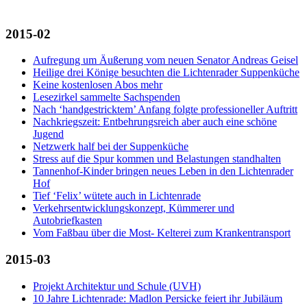
2015-02
Aufregung um Äußerung vom neuen Senator Andreas Geisel
Heilige drei Könige besuchten die Lichtenrader Suppenküche
Keine kostenlosen Abos mehr
Lesezirkel sammelte Sachspenden
Nach ‘handgestricktem’ Anfang folgte professioneller Auftritt
Nachkriegszeit: Entbehrungsreich aber auch eine schöne
Jugend
Netzwerk half bei der Suppenküche
Stress auf die Spur kommen und Belastungen standhalten
Tannenhof-Kinder bringen neues Leben in den Lichtenrader
Hof
Tief ‘Felix’ wütete auch in Lichtenrade
Verkehrsentwicklungskonzept, Kümmerer und
Autobriefkasten
Vom Faßbau über die Most- Kelterei zum Krankentransport
2015-03
Projekt Architektur und Schule (UVH)
10 Jahre Lichtenrade: Madlon Persicke feiert ihr Jubiläum