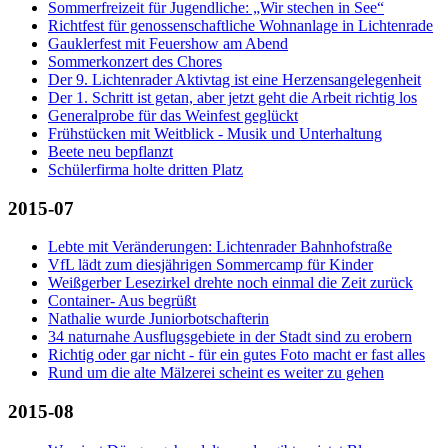
Sommerfreizeit für Jugendliche: „Wir stechen in See“
Richtfest für genossenschaftliche Wohnanlage in Lichtenrade
Gauklerfest mit Feuershow am Abend
Sommerkonzert des Chores
Der 9. Lichtenrader Aktivtag ist eine Herzensangelegenheit
Der 1. Schritt ist getan, aber jetzt geht die Arbeit richtig los
Generalprobe für das Weinfest geglückt
Frühstücken mit Weitblick - Musik und Unterhaltung
Beete neu bepflanzt
Schülerfirma holte dritten Platz
2015-07
Lebte mit Veränderungen: Lichtenrader Bahnhofstraße
VfL lädt zum diesjährigen Sommercamp für Kinder
Weißgerber Lesezirkel drehte noch einmal die Zeit zurück
Container- Aus begrüßt
Nathalie wurde Juniorbotschafterin
34 naturnahe Ausflugsgebiete in der Stadt sind zu erobern
Richtig oder gar nicht - für ein gutes Foto macht er fast alles
Rund um die alte Mälzerei scheint es weiter zu gehen
2015-08