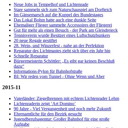
Neue Jobs in Tempelhof und Lichtenrade
Stare sammeln sich zum Naturschauspiel am Dorfteich
Im Gänsemarsch auf die Kuppel des Bundestages
Das Lokal Bohm hatte auch eine dunkle Seite
Ehemaliger Flieger sammelte Accessoires der Fliegerei
Gut für mehr als einen Besuch - der Park am Gleisdreieck
Tennisverein wurde Besitzer eines Luftschutzbunkers
20 neue Regale gestiftet
28. Wein- und Winzerfest - nahe an der Perfektion
Reparatur des Lichtmastes zieht sich über ein Jahr hin
Schnelle Reparatur
Bürgermeisterin Schöttler: „Es gibt gar keinen Beschluß
dazu“
Informations-Pylon für Bahnhofstraße
BI: Wir reden vom Tunnel - Ohne Wenn und Aber
2015-11
Vaterländer: Ziegelbrennen mit echtem Lichtenrader Lehm
Lichtenraderin zeigt ‘Art Domino’
90 Jahre - Viel Vergangenheit und noch mehr Zukunft
Ehrenamtliche für den Bezirk gesucht
Jugendberufsagentur: Großer Bahnhof für eine große
Aufgabe