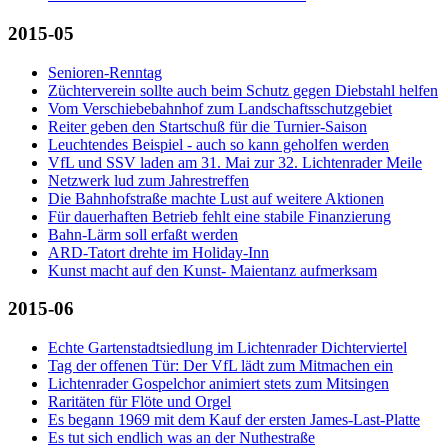
2015-05
Senioren-Renntag
Züchterverein sollte auch beim Schutz gegen Diebstahl helfen
Vom Verschiebebahnhof zum Landschaftsschutzgebiet
Reiter geben den Startschuß für die Turnier-Saison
Leuchtendes Beispiel - auch so kann geholfen werden
VfL und SSV laden am 31. Mai zur 32. Lichtenrader Meile
Netzwerk lud zum Jahrestreffen
Die Bahnhofstraße machte Lust auf weitere Aktionen
Für dauerhaften Betrieb fehlt eine stabile Finanzierung
Bahn-Lärm soll erfaßt werden
ARD-Tatort drehte im Holiday-Inn
Kunst macht auf den Kunst- Maientanz aufmerksam
2015-06
Echte Gartenstadtsiedlung im Lichtenrader Dichterviertel
Tag der offenen Tür: Der VfL lädt zum Mitmachen ein
Lichtenrader Gospelchor animiert stets zum Mitsingen
Raritäten für Flöte und Orgel
Es begann 1969 mit dem Kauf der ersten James-Last-Platte
Es tut sich endlich was an der Nuthestraße