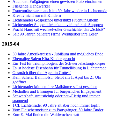
Auch den Fußgängern einen gewissen Platz einräumen
Fliegende Handwerker
Frauenmärz startet auch im 30. Jahr wieder in Lichtenrade
Kreativ nicht nur mit Kindern
Lichtenrader Gospelchor unterstützt Flüchtlingsheim
Lichtenrader Suppenküche kann viel mehr als Supppen
Pracht-Haus mit wechselvoller Geschichte: das „Schloß“
Seit 90 Jahren beliefert Firma Weißgerber ihre Leser
2015-04
30 Jahre Amerikareisen - Jubiläum und mögliches Ende
Ehemalige Salem Kita-Kinder gesucht
Ein Test für Triumphbogen: der Schwerbelastungskörper
Es ist höchste Eisenbahn für Tunnellösung in Lichtenrade
Gespräch über die ‘Agentin Gottes’
Kein Scherz: Bahnhofstr. bleibt am 1. April bis 21 Uhr
geöffnet
Lichtenrader können ihre Maibäume selbst gestalten
Medaillen und Ehrungen für bürgerliches Engagement
Schwatzhaft, streitsüchtig oder neu-Gierig und immer
spannend
TCL Lichtenrade: 90 Jahre alt aber noch immer topfit
Vom Fleischermeister zum Partygänger: 50 Jahre Buder
Zum 9. Mal finden die Waldwochen statt