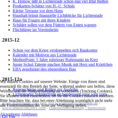
K. Hönow läßt in Lichtenrade schon mal viel Blut fließen
Postkarten-Schätze von H.-U. Schulz
Kleine Terrasse vor dem Haus
Haushalt bringt finanzielle Lichtblicke für Lichtenrade
Haus für Frauen mit ihren Kindern
Schilder sollen vor dem Füttern von Enten warnen
Flüchtlinge im Vereinsheim
2015-12
Schon vor dem Krieg verdoppelten sich Baukosten
Kalender mit Motiven aus Lichtenrade
MedienPoint: 5 Jahre ruheloser Ruhepunkt im Kiez
Junge Schul-Talente machen Musik mit Herz und Köpfchen
EBA genehmigt den ebenerdigen Bau
2015-12a
Wir nutzen Cookies auf unserer Website. Einige von ihnen sind
essenziell für den Betrieb der Seite, während andere uns helfen, diese
Regenschirme und Brillen zur Ausleihe
Website und die Nutzererfahrung zu verbessern (Tracking Cookies).
Lichtenrader Schülerfirma ist bundesweit ganz weit vorn
Sie können selbst entscheiden, ob Sie die Cookies zulassen möchten.
Bitte beachten Sie, dass bei einer Ablehnung womöglich nicht mehr
www.lichtenrade.com
von:
www.werbung-lichtenrade.de
/
alle Funktionalitäten der Seite zur Verfügung stehen.
www.immocom2001.com
-
Datenschutzerkärung / Impressum
Akzeptieren
Ablehnen
Go Top