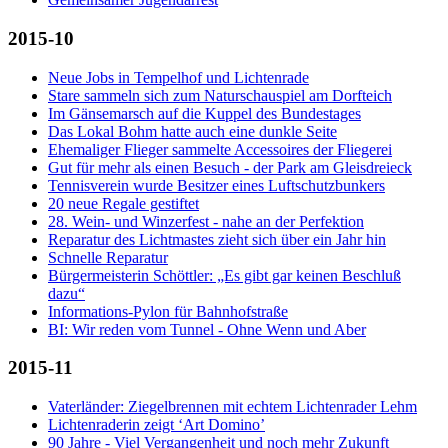
2015-10
Neue Jobs in Tempelhof und Lichtenrade
Stare sammeln sich zum Naturschauspiel am Dorfteich
Im Gänsemarsch auf die Kuppel des Bundestages
Das Lokal Bohm hatte auch eine dunkle Seite
Ehemaliger Flieger sammelte Accessoires der Fliegerei
Gut für mehr als einen Besuch - der Park am Gleisdreieck
Tennisverein wurde Besitzer eines Luftschutzbunkers
20 neue Regale gestiftet
28. Wein- und Winzerfest - nahe an der Perfektion
Reparatur des Lichtmastes zieht sich über ein Jahr hin
Schnelle Reparatur
Bürgermeisterin Schöttler: „Es gibt gar keinen Beschluß
dazu“
Informations-Pylon für Bahnhofstraße
BI: Wir reden vom Tunnel - Ohne Wenn und Aber
2015-11
Vaterländer: Ziegelbrennen mit echtem Lichtenrader Lehm
Lichtenraderin zeigt ‘Art Domino’
90 Jahre - Viel Vergangenheit und noch mehr Zukunft