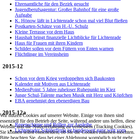
Ehrenamtliche für den Bezirk gesucht
Jugendberufsagentur: Großer Bahnhof für eine große
Aufgabe
K. Hönow läßt in Lichtenrade schon mal viel Blut fließen
Postkarten-Schätze von H.-U. Schulz
Kleine Terrasse vor dem Haus
Haushalt bringt finanzielle Lichtblicke für Lichtenrade
Haus für Frauen mit ihren Kindern
Schilder sollen vor dem Füttern von Enten warnen
Flüchtlinge im Vereinsheim
2015-12
Schon vor dem Krieg verdoppelten sich Baukosten
Kalender mit Motiven aus Lichtenrade
MedienPoint: 5 Jahre ruheloser Ruhepunkt im Kiez
Junge Schul-Talente machen Musik mit Herz und Köpfchen
EBA genehmigt den ebenerdigen Bau
2015-12a
Wir nutzen Cookies auf unserer Website. Einige von ihnen sind
essenziell für den Betrieb der Seite, während andere uns helfen, diese
Regenschirme und Brillen zur Ausleihe
Website und die Nutzererfahrung zu verbessern (Tracking Cookies).
Lichtenrader Schülerfirma ist bundesweit ganz weit vorn
Sie können selbst entscheiden, ob Sie die Cookies zulassen möchten.
Bitte beachten Sie, dass bei einer Ablehnung womöglich nicht mehr