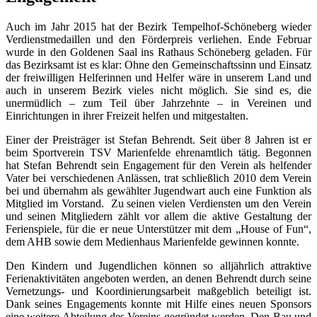
Auch im Jahr 2015 hat der Bezirk Tempelhof-Schöneberg wieder
Verdienstmedaillen und den Förderpreis verliehen. Ende Februar
wurde in den Goldenen Saal ins Rathaus Schöneberg geladen. Für
das Bezirksamt ist es klar: Ohne den Gemeinschaftssinn und Einsatz
der freiwilligen Helferinnen und Helfer wäre in unserem Land und
auch in unserem Bezirk vieles nicht möglich. Sie sind es, die
unermüdlich – zum Teil über Jahrzehnte – in Vereinen und
Einrichtungen in ihrer Freizeit helfen und mitgestalten.
Einer der Preisträger ist Stefan Behrendt. Seit über 8 Jahren ist er
beim Sportverein TSV Marienfelde ehrenamtlich tätig. Begonnen
hat Stefan Behrendt sein Engagement für den Verein als helfender
Vater bei verschiedenen Anlässen, trat schließlich 2010 dem Verein
bei und übernahm als gewählter Jugendwart auch eine Funktion als
Mitglied im Vorstand. Zu seinen vielen Verdiensten um den Verein
und seinen Mitgliedern zählt vor allem die aktive Gestaltung der
Ferienspiele, für die er neue Unterstützer mit dem „House of Fun“,
dem AHB sowie dem Medienhaus Marienfelde gewinnen konnte.
Den Kindern und Jugendlichen können so alljährlich attraktive
Ferienaktivitäten angeboten werden, an denen Behrendt durch seine
Vernetzungs- und Koordinierungsarbeit maßgeblich beteiligt ist.
Dank seines Engagements konnte mit Hilfe eines neuen Sponsors
eine weitere Abteilung des Vereins gegründet werden. Den Bau und