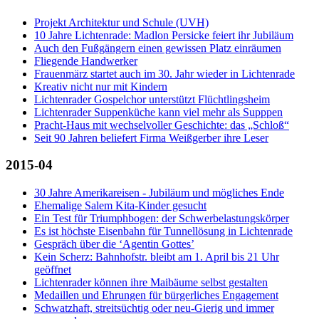
Projekt Architektur und Schule (UVH)
10 Jahre Lichtenrade: Madlon Persicke feiert ihr Jubiläum
Auch den Fußgängern einen gewissen Platz einräumen
Fliegende Handwerker
Frauenmärz startet auch im 30. Jahr wieder in Lichtenrade
Kreativ nicht nur mit Kindern
Lichtenrader Gospelchor unterstützt Flüchtlingsheim
Lichtenrader Suppenküche kann viel mehr als Supppen
Pracht-Haus mit wechselvoller Geschichte: das „Schloß“
Seit 90 Jahren beliefert Firma Weißgerber ihre Leser
2015-04
30 Jahre Amerikareisen - Jubiläum und mögliches Ende
Ehemalige Salem Kita-Kinder gesucht
Ein Test für Triumphbogen: der Schwerbelastungskörper
Es ist höchste Eisenbahn für Tunnellösung in Lichtenrade
Gespräch über die ‘Agentin Gottes’
Kein Scherz: Bahnhofstr. bleibt am 1. April bis 21 Uhr
geöffnet
Lichtenrader können ihre Maibäume selbst gestalten
Medaillen und Ehrungen für bürgerliches Engagement
Schwatzhaft, streitsüchtig oder neu-Gierig und immer