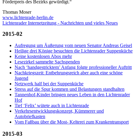
Förderpreis des Bezirks gewürdigt.“
Thomas Moser
www.lichtenrade-berlin.de
Lichtenrader Internetzeitung - Nachrichten und vieles Neues
2015-02
Aufregung um Äußerung vom neuen Senator Andreas Geisel
Heilige drei Könige besuchten die Lichtenrader Suppenküche
Keine kostenlosen Abos mehr
Lesezirkel sammelte Sachspenden
Nach ‘handgestricktem’ Anfang folgte professioneller Auftritt
Nachkriegszeit: Entbehrungsreich aber auch eine schöne
Jugend
Netzwerk half bei der Suppenküche
Stress auf die Spur kommen und Belastungen standhalten
Tannenhof-Kinder bringen neues Leben in den Lichtenrader
Hof
Tief ‘Felix’ wütete auch in Lichtenrade
Verkehrsentwicklungskonzept, Kümmerer und
Autobriefkasten
Vom Faßbau über die Most- Kelterei zum Krankentransport
2015-03