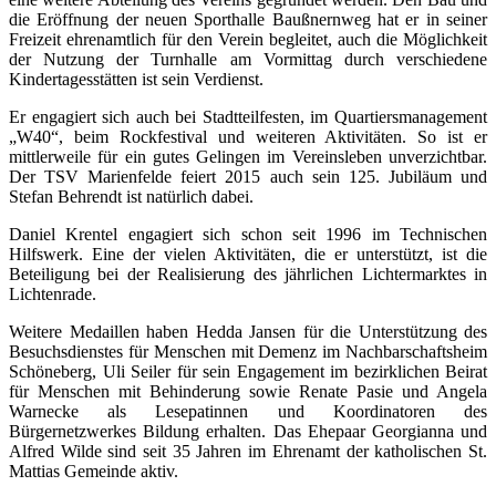
die Eröffnung der neuen Sporthalle Baußnernweg hat er in seiner
Freizeit ehrenamtlich für den Verein begleitet, auch die Möglichkeit
der Nutzung der Turnhalle am Vormittag durch verschiedene
Kindertagesstätten ist sein Verdienst.
Er engagiert sich auch bei Stadtteilfesten, im Quartiersmanagement
„W40“, beim Rockfestival und weiteren Aktivitäten. So ist er
mittlerweile für ein gutes Gelingen im Vereinsleben unverzichtbar.
Der TSV Marienfelde feiert 2015 auch sein 125. Jubiläum und
Stefan Behrendt ist natürlich dabei.
Daniel Krentel engagiert sich schon seit 1996 im Technischen
Hilfswerk. Eine der vielen Aktivitäten, die er unterstützt, ist die
Beteiligung bei der Realisierung des jährlichen Lichtermarktes in
Lichtenrade.
Weitere Medaillen haben Hedda Jansen für die Unterstützung des
Besuchsdienstes für Menschen mit Demenz im Nachbarschaftsheim
Schöneberg, Uli Seiler für sein Engagement im bezirklichen Beirat
für Menschen mit Behinderung sowie Renate Pasie und Angela
Warnecke als Lesepatinnen und Koordinatoren des
Bürgernetzwerkes Bildung erhalten. Das Ehepaar Georgianna und
Alfred Wilde sind seit 35 Jahren im Ehrenamt der katholischen St.
Mattias Gemeinde aktiv.