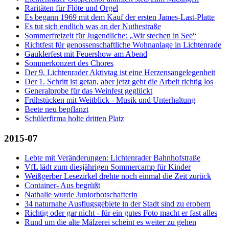
Raritäten für Flöte und Orgel
Es begann 1969 mit dem Kauf der ersten James-Last-Platte
Es tut sich endlich was an der Nuthestraße
Sommerfreizeit für Jugendliche: „Wir stechen in See“
Richtfest für genossenschaftliche Wohnanlage in Lichtenrade
Gauklerfest mit Feuershow am Abend
Sommerkonzert des Chores
Der 9. Lichtenrader Aktivtag ist eine Herzensangelegenheit
Der 1. Schritt ist getan, aber jetzt geht die Arbeit richtig los
Generalprobe für das Weinfest geglückt
Frühstücken mit Weitblick - Musik und Unterhaltung
Beete neu bepflanzt
Schülerfirma holte dritten Platz
2015-07
Lebte mit Veränderungen: Lichtenrader Bahnhofstraße
VfL lädt zum diesjährigen Sommercamp für Kinder
Weißgerber Lesezirkel drehte noch einmal die Zeit zurück
Container- Aus begrüßt
Nathalie wurde Juniorbotschafterin
34 naturnahe Ausflugsgebiete in der Stadt sind zu erobern
Richtig oder gar nicht - für ein gutes Foto macht er fast alles
Rund um die alte Mälzerei scheint es weiter zu gehen