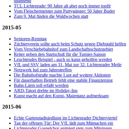
spannend
TCL Lichtenrade: 90 Jahre alt aber noch immer topfit
Vom Fleischermeister zum Partygänger: 50 Jahre Buder
Zum 9. Mal finden die Waldwochen statt
2015-05
Senioren-Renntag
Züchterverein sollte auch beim Schutz gegen Diebstahl helfen
Vom Verschiebebahnhof zum Landschaftsschutzgebiet
Reiter geben den Startschuß für die Turnier-Saison
Leuchtendes Beispiel - auch so kann geholfen werden
VfL und SSV laden am 31. Mai zur 32. Lichtenrader Meile
Netzwerk lud zum Jahrestreffen
Die Bahnhofstraße machte Lust auf weitere Aktionen
Für dauerhaften Betrieb fehlt eine stabile Finanzierung
Bahn-Lärm soll erfaßt werden
ARD-Tatort drehte im Holiday-Inn
Kunst macht auf den Kunst- Maientanz aufmerksam
2015-06
Echte Gartenstadtsiedlung im Lichtenrader Dichterviertel
Tag der offenen Tür: Der VfL lädt zum Mitmachen ein
Lichtenrader Gospelchor animiert stets zum Mitsingen