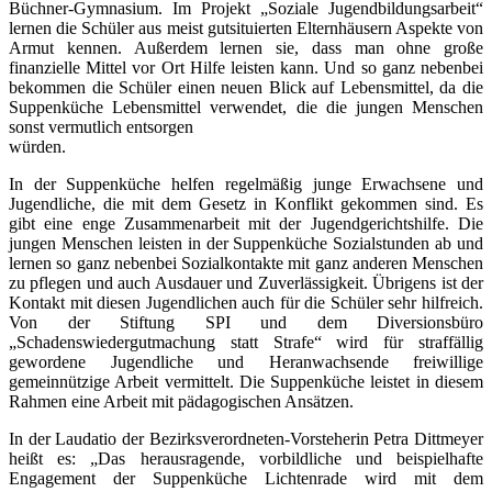
Büchner-Gymnasium. Im Projekt „Soziale Jugendbildungsarbeit“
lernen die Schüler aus meist gutsituierten Elternhäusern Aspekte von
Armut kennen. Außerdem lernen sie, dass man ohne große
finanzielle Mittel vor Ort Hilfe leisten kann. Und so ganz nebenbei
bekommen die Schüler einen neuen Blick auf Lebensmittel, da die
Suppenküche Lebensmittel verwendet, die die jungen Menschen
sonst vermutlich entsorgen
würden.
In der Suppenküche helfen regelmäßig junge Erwachsene und
Jugendliche, die mit dem Gesetz in Konflikt gekommen sind. Es
gibt eine enge Zusammenarbeit mit der Jugendgerichtshilfe. Die
jungen Menschen leisten in der Suppenküche Sozialstunden ab und
lernen so ganz nebenbei Sozialkontakte mit ganz anderen Menschen
zu pflegen und auch Ausdauer und Zuverlässigkeit. Übrigens ist der
Kontakt mit diesen Jugendlichen auch für die Schüler sehr hilfreich.
Von der Stiftung SPI und dem Diversionsbüro
„Schadenswiedergutmachung statt Strafe“ wird für straffällig
gewordene Jugendliche und Heranwachsende freiwillige
gemeinnützige Arbeit vermittelt. Die Suppenküche leistet in diesem
Rahmen eine Arbeit mit pädagogischen Ansätzen.
In der Laudatio der Bezirksverordneten-Vorsteherin Petra Dittmeyer
heißt es: „Das herausragende, vorbildliche und beispielhafte
Engagement der Suppenküche Lichtenrade wird mit dem