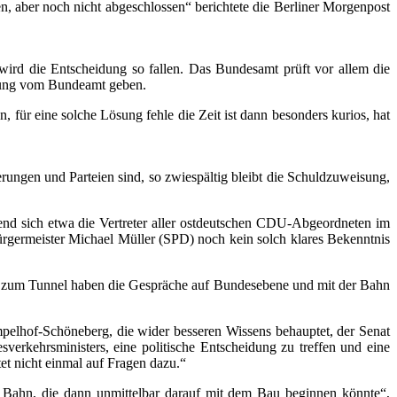
en, aber noch nicht abgeschlossen“ berichtete die Berliner Morgenpost
wird die Entscheidung so fallen. Das Bundesamt prüft vor allem die
idung vom Bundeamt geben.
n, für eine solche Lösung fehle die Zeit ist dann besonders kurios, hat
erungen und Parteien sind, so zwiespältig bleibt die Schuldzuweisung,
nd sich etwa die Vertreter aller ostdeutschen CDU-Abgeordneten im
rgermeister Michael Müller (SPD) noch kein solch klares Bekenntnis
en zum Tunnel haben die Gespräche auf Bundesebene und mit der Bahn
elhof-Schöneberg, die wider besseren Wissens behauptet, der Senat
rkehrsministers, eine politische Entscheidung zu treffen und eine
et nicht einmal auf Fragen dazu.“
e Bahn, die dann unmittelbar darauf mit dem Bau beginnen könnte“,