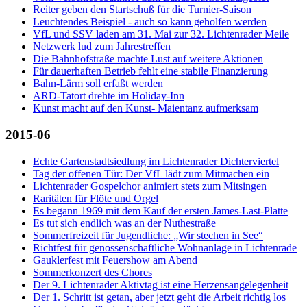
Reiter geben den Startschuß für die Turnier-Saison
Leuchtendes Beispiel - auch so kann geholfen werden
VfL und SSV laden am 31. Mai zur 32. Lichtenrader Meile
Netzwerk lud zum Jahrestreffen
Die Bahnhofstraße machte Lust auf weitere Aktionen
Für dauerhaften Betrieb fehlt eine stabile Finanzierung
Bahn-Lärm soll erfaßt werden
ARD-Tatort drehte im Holiday-Inn
Kunst macht auf den Kunst- Maientanz aufmerksam
2015-06
Echte Gartenstadtsiedlung im Lichtenrader Dichterviertel
Tag der offenen Tür: Der VfL lädt zum Mitmachen ein
Lichtenrader Gospelchor animiert stets zum Mitsingen
Raritäten für Flöte und Orgel
Es begann 1969 mit dem Kauf der ersten James-Last-Platte
Es tut sich endlich was an der Nuthestraße
Sommerfreizeit für Jugendliche: „Wir stechen in See“
Richtfest für genossenschaftliche Wohnanlage in Lichtenrade
Gauklerfest mit Feuershow am Abend
Sommerkonzert des Chores
Der 9. Lichtenrader Aktivtag ist eine Herzensangelegenheit
Der 1. Schritt ist getan, aber jetzt geht die Arbeit richtig los