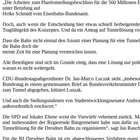
„Die Arbeiten zum Planfeststellungsbeschluss für die 560 Millionen E
unter Berufung auf
Heike Schmidt vom Eisenbahn-Bundesamt.
Doch, auch wenn die Entscheidung hier etwas schnell herbeigeredet
Tragfähigekit des Konzeptes. Und da ein Antrag auf Tunnellösung vo
Dass die Bahn nicht einmal den Ansatz einer Planung für eine Tunnellös
die Bahn doch die
meiste Zeit für eine Planung verstreichen lassen.
Alle Beteiligten sind sich im Grunde einig, dass eine Lösung nur pol
warum es nicht weitergeht.
CDU-Bundestagsabgeordneter Dr. Jan-Marco Luczak sieht „insbesond
Bundestag in einem gemeinsamen Brief an Bundesverkehrsminister Do
zum Tunnel abgegeben, kitisiert Luszak.
Und auch die Stellungsnahmen von Stadtentwicklungssenator Andreas
außerordentlich erschwert.“
Die SPD auf lokaler Ebene weist die Vorwürfe vehement zurück. Ma
und insbesondere der Regierende Bürgermeister habe nun dafür zu 
Tunnellösung für die Dresdner Bahn zu organisieren“, sagt Jan Rauchf
Für die BI Dresdner Bahn ist ein abgeschlossenes Verfahren quasi