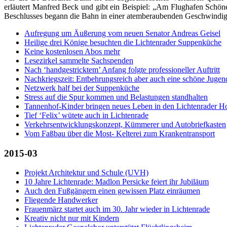
erläutert Manfred Beck und gibt ein Beispiel: „Am Flughafen Schöne
Beschlusses begann die Bahn in einer atemberaubenden Geschwindigk
Aufregung um Äußerung vom neuen Senator Andreas Geisel
Heilige drei Könige besuchten die Lichtenrader Suppenküche
Keine kostenlosen Abos mehr
Lesezirkel sammelte Sachspenden
Nach ‘handgestricktem’ Anfang folgte professioneller Auftritt
Nachkriegszeit: Entbehrungsreich aber auch eine schöne Jugen
Netzwerk half bei der Suppenküche
Stress auf die Spur kommen und Belastungen standhalten
Tannenhof-Kinder bringen neues Leben in den Lichtenrader H
Tief ‘Felix’ wütete auch in Lichtenrade
Verkehrsentwicklungskonzept, Kümmerer und Autobriefkasten
Vom Faßbau über die Most- Kelterei zum Krankentransport
2015-03
Projekt Architektur und Schule (UVH)
10 Jahre Lichtenrade: Madlon Persicke feiert ihr Jubiläum
Auch den Fußgängern einen gewissen Platz einräumen
Fliegende Handwerker
Frauenmärz startet auch im 30. Jahr wieder in Lichtenrade
Kreativ nicht nur mit Kindern