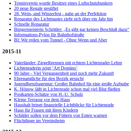
Tennisverein wurde Besitzer eines Luftschutzbunkers
20 neue Regale gestiftet
28. Wein- und Winzerfest - nahe an der Perfektion
Reparatur des Lichtmastes zieht sich über ein Jahr hin
Schnelle Reparatur
Bürgermeisterin Schöttler: „Es gibt gar keinen Beschluß dazu“
Informations-Pylon für Bahnhofstraße
BI: Wir reden vom Tunnel - Ohne Wenn und Aber
2015-11
Vaterländer: Ziegelbrennen mit echtem Lichtenrader Lehm
Lichtenraderin zeigt ‘Art Domino’
90 Jahre - Viel Vergangenheit und noch mehr Zukunft
Ehrenamtliche für den Bezirk gesucht
Jugendberufsagentur: Großer Bahnhof für eine große Aufgabe
K. Hönow läßt in Lichtenrade schon mal viel Blut fließen
Postkarten-Schätze von H.-U. Schulz
Kleine Terrasse vor dem Haus
Haushalt bringt finanzielle Lichtblicke für Lichtenrade
Haus für Frauen mit ihren Kindern
Schilder sollen vor dem Füttern von Enten warnen
Flüchtlinge im Vereinsheim