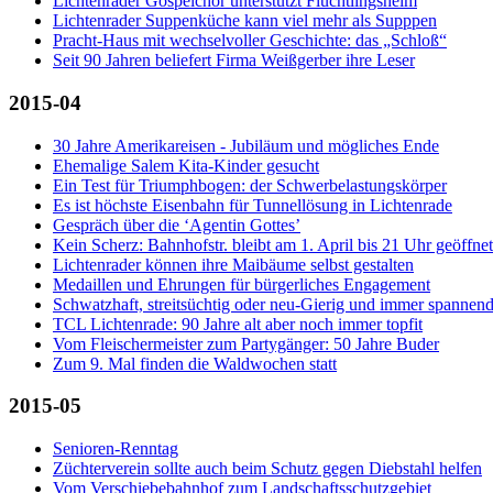
Lichtenrader Gospelchor unterstützt Flüchtlingsheim
Lichtenrader Suppenküche kann viel mehr als Supppen
Pracht-Haus mit wechselvoller Geschichte: das „Schloß“
Seit 90 Jahren beliefert Firma Weißgerber ihre Leser
2015-04
30 Jahre Amerikareisen - Jubiläum und mögliches Ende
Ehemalige Salem Kita-Kinder gesucht
Ein Test für Triumphbogen: der Schwerbelastungskörper
Es ist höchste Eisenbahn für Tunnellösung in Lichtenrade
Gespräch über die ‘Agentin Gottes’
Kein Scherz: Bahnhofstr. bleibt am 1. April bis 21 Uhr geöffnet
Lichtenrader können ihre Maibäume selbst gestalten
Medaillen und Ehrungen für bürgerliches Engagement
Schwatzhaft, streitsüchtig oder neu-Gierig und immer spannen
TCL Lichtenrade: 90 Jahre alt aber noch immer topfit
Vom Fleischermeister zum Partygänger: 50 Jahre Buder
Zum 9. Mal finden die Waldwochen statt
2015-05
Senioren-Renntag
Züchterverein sollte auch beim Schutz gegen Diebstahl helfen
Vom Verschiebebahnhof zum Landschaftsschutzgebiet