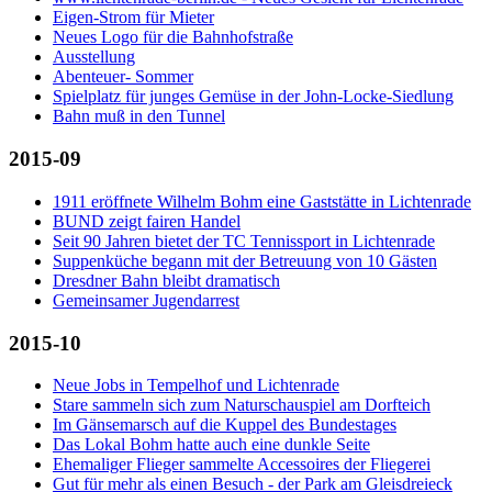
Eigen-Strom für Mieter
Neues Logo für die Bahnhofstraße
Ausstellung
Abenteuer- Sommer
Spielplatz für junges Gemüse in der John-Locke-Siedlung
Bahn muß in den Tunnel
2015-09
1911 eröffnete Wilhelm Bohm eine Gaststätte in Lichtenrade
BUND zeigt fairen Handel
Seit 90 Jahren bietet der TC Tennissport in Lichtenrade
Suppenküche begann mit der Betreuung von 10 Gästen
Dresdner Bahn bleibt dramatisch
Gemeinsamer Jugendarrest
2015-10
Neue Jobs in Tempelhof und Lichtenrade
Stare sammeln sich zum Naturschauspiel am Dorfteich
Im Gänsemarsch auf die Kuppel des Bundestages
Das Lokal Bohm hatte auch eine dunkle Seite
Ehemaliger Flieger sammelte Accessoires der Fliegerei
Gut für mehr als einen Besuch - der Park am Gleisdreieck