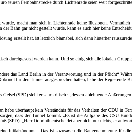
uro teuren Fernbahnstrecke durch Lichtenrade seien weit fortgeschritt
 wurde, macht man sich in Lichtenrade keine Illusionen. Vermutlich 
n der Bahn gar nicht gestellt wurde, kann es auch hier keine Entsche
ung erstellt hat, ist letztlich blamabel, sich dann hinterher rauszurede
itisch durchgesetzt werden kann. Und so einig sich alle lokalen Gruppi
ere das Land Berlin in der Verantwortung und in der Pflicht“ Währe
brindt für den Tunnel ausgesprochen hätten, habe der Regierende Bü
 Geisel (SPD) sieht er sehr kritisch.: „dessen ablehnende Äußerung
n habe überhaupt kein Verständnis für das Verhalten der CDU in Temp
sorgen, dass der Tunnel kommt. „Es ist die Aufgabe des CSU-Bundesve
uß (SPD). „Herr Dobrinth entscheidet aber nicht nur nichts, er antwort
 eine Initialzündung. „Das ist sozusagen die Baugenehmigung für di