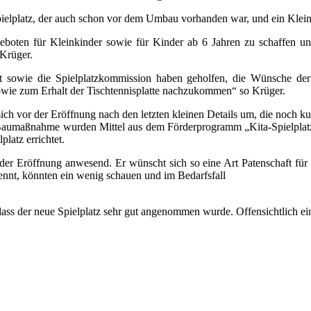
spielplatz, der auch schon vor dem Umbau vorhanden war, und ein Klein
eboten für Kleinkinder sowie für Kinder ab 6 Jahren zu schaffen und
 Krüger.
nt sowie die Spielplatzkommission haben geholfen, die Wünsche de
owie zum Erhalt der Tischtennisplatte nachzukommen“ so Krüger.
h vor der Eröffnung nach den letzten kleinen Details um, die noch kurzf
die Baumaßnahme wurden Mittel aus dem Förderprogramm „Kita-Spielp
latz errichtet.
r Eröffnung anwesend. Er wünscht sich so eine Art Patenschaft für den
nennt, könnten ein wenig schauen und im Bedarfsfall
dass der neue Spielplatz sehr gut angenommen wurde. Offensichtlich ein