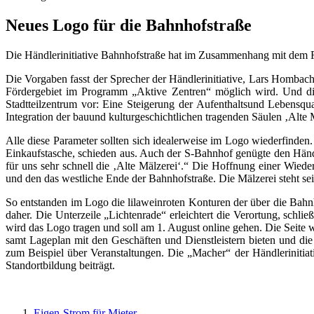
Neues Logo für die Bahnhofstraße
Die Händlerinitiative Bahnhofstraße hat im Zusammenhang mit dem För
Die Vorgaben fasst der Sprecher der Händlerinitiative, Lars Hombac
Fördergebiet im Programm „Aktive Zentren“ möglich wird. Und die f
Stadtteilzentrum vor: Eine Steigerung der Aufenthaltsund Lebensqua
Integration der bauund kulturgeschichtlichen tragenden Säulen ‚Alte
Alle diese Parameter sollten sich idealerweise im Logo wiederfinden
Einkaufstasche, schieden aus. Auch der S-Bahnhof genügte den Händl
für uns sehr schnell die ‚Alte Mälzerei‘.“ Die Hoffnung einer Wied
und den das westliche Ende der Bahnhofstraße. Die Mälzerei steht se
So entstanden im Logo die lilaweinroten Konturen der über die Bahn
daher. Die Unterzeile „Lichtenrade“ erleichtert die Verortung, schlie
wird das Logo tragen und soll am 1. August online gehen. Die Seite w
samt Lageplan mit den Geschäften und Dienstleistern bieten und die
zum Beispiel über Veranstaltungen. Die „Macher“ der Händleriniti
Standortbildung beiträgt.
Eigen-Strom für Mieter