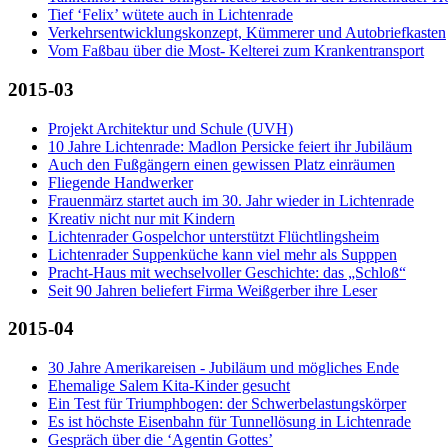
Tief ‘Felix’ wütete auch in Lichtenrade
Verkehrsentwicklungskonzept, Kümmerer und Autobriefkasten
Vom Faßbau über die Most- Kelterei zum Krankentransport
2015-03
Projekt Architektur und Schule (UVH)
10 Jahre Lichtenrade: Madlon Persicke feiert ihr Jubiläum
Auch den Fußgängern einen gewissen Platz einräumen
Fliegende Handwerker
Frauenmärz startet auch im 30. Jahr wieder in Lichtenrade
Kreativ nicht nur mit Kindern
Lichtenrader Gospelchor unterstützt Flüchtlingsheim
Lichtenrader Suppenküche kann viel mehr als Supppen
Pracht-Haus mit wechselvoller Geschichte: das „Schloß“
Seit 90 Jahren beliefert Firma Weißgerber ihre Leser
2015-04
30 Jahre Amerikareisen - Jubiläum und mögliches Ende
Ehemalige Salem Kita-Kinder gesucht
Ein Test für Triumphbogen: der Schwerbelastungskörper
Es ist höchste Eisenbahn für Tunnellösung in Lichtenrade
Gespräch über die ‘Agentin Gottes’