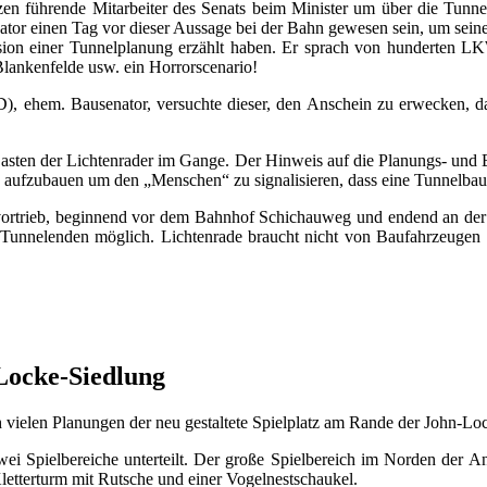
tzen führende Mitarbeiter des Senats beim Minister um über die Tunne
ator einen Tag vor dieser Aussage bei der Bahn gewesen sein, um sein
sion einer Tunnelplanung erzählt haben. Er sprach von hunderten L
lankenfelde usw. ein Horrorscenario!
 ehem. Bausenator, versuchte dieser, den Anschein zu erwecken, das
zu Lasten der Lichtenrader im Gange. Der Hinweis auf die Planungs- und 
 aufzubauen um den „Menschen“ zu signalisieren, dass eine Tunnelbauw
ldvortrieb, beginnend vor dem Bahnhof Schichauweg und endend an der
 Tunnelenden möglich. Lichtenrade braucht nicht von Baufahrzeugen
-Locke-Siedlung
vielen Planungen der neu gestaltete Spielplatz am Rande der John-Locke
ei Spielbereiche unterteilt. Der große Spielbereich im Norden der An
letterturm mit Rutsche und einer Vogelnestschaukel.