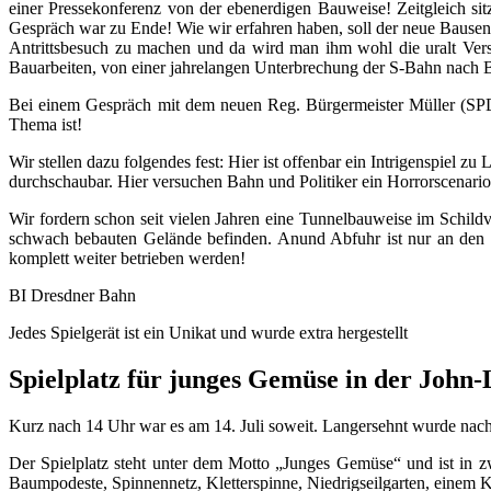
einer Pressekonferenz von der ebenerdigen Bauweise! Zeitgleich si
Gespräch war zu Ende! Wie wir erfahren haben, soll der neue Bausen
Antrittsbesuch zu machen und da wird man ihm wohl die uralt Ver
Bauarbeiten, von einer jahrelangen Unterbrechung der S-Bahn nach B
Bei einem Gespräch mit dem neuen Reg. Bürgermeister Müller (SPD),
Thema ist!
Wir stellen dazu folgendes fest: Hier ist offenbar ein Intrigenspiel 
durchschaubar. Hier versuchen Bahn und Politiker ein Horrorscenario
Wir fordern schon seit vielen Jahren eine Tunnelbauweise im Schi
schwach bebauten Gelände befinden. Anund Abfuhr ist nur an den
komplett weiter betrieben werden!
BI Dresdner Bahn
Jedes Spielgerät ist ein Unikat und wurde extra hergestellt
Spielplatz für junges Gemüse in der John
Kurz nach 14 Uhr war es am 14. Juli soweit. Langersehnt wurde nach 
Der Spielplatz steht unter dem Motto „Junges Gemüse“ und ist in zw
Baumpodeste, Spinnennetz, Kletterspinne, Niedrigseilgarten, einem K