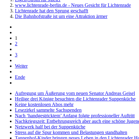
www.lichtenrade-berlin.de - Neues Gesicht für Lichtenrade
Lichtenrade hat den Sprung geschafft
Die Bahnhofstraße ist um eine Attraktion ärmer
1
2
3
Weiter
Ende
Aufregung um Äußerung vom neuen Senator Andreas Geisel
Heilige drei Könige besuchten die Lichtenrader Suppenküche
Keine kostenlosen Abos mehr
Lesezirkel sammelte Sachspenden
Nach ‘handgestricktem’ Anfang folgte professioneller Auftritt
Nachkriegszeit: Entbehrungsreich aber auch eine schöne Jugen
Netzwerk half bei der Suppenküche
Stress auf die Spur kommen und Belastungen standhalten
Tannenhof-Kinder bringen neues Leben in den Lichtenrader H