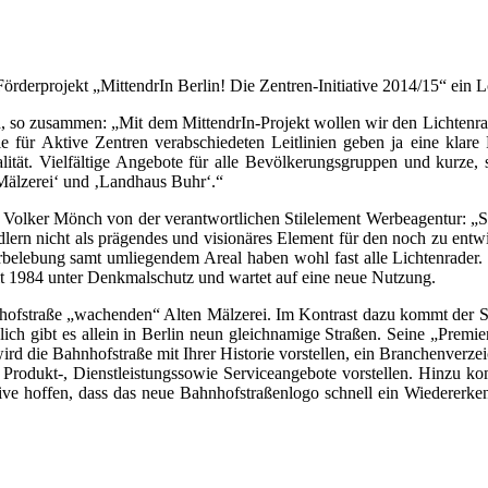
derprojekt „MittendrIn Berlin! Die Zentren-Initiative 2014/15“ ein Lo
h, so zusammen: „Mit dem MittendrIn-Projekt wollen wir den Lichtenra
ür Aktive Zentren verabschiedeten Leitlinien geben ja eine klare Ri
lität. Vielfältige Angebote für alle Bevölkerungsgruppen und kurze,
 Mälzerei‘ und ‚Landhaus Buhr‘.“
. Volker Mönch von der verantwortlichen Stilelement Werbeagentur: „S
ern nicht als prägendes und visionäres Element für den noch zu entwi
erbelebung samt umliegendem Areal haben wohl fast alle Lichtenrader. 
it 1984 unter Denkmalschutz und wartet auf eine neue Nutzung.
hofstraße „wachenden“ Alten Mälzerei. Im Kontrast dazu kommt der Sc
ßlich gibt es allein in Berlin neun gleichnamige Straßen. Seine „Premie
ird die Bahnhofstraße mit Ihrer Historie vorstellen, ein Branchenverze
 Produkt-, Dienstleistungssowie Serviceangebote vorstellen. Hinzu k
ative hoffen, dass das neue Bahnhofstraßenlogo schnell ein Wiedere