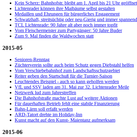
Kein Scherz: Bahnhofstr. bleibt am 1. April bis 21 Uhr geöffnet
Lichtenrader können ihre Maibäume selbst gestalten
Medaillen und Ehrungen für bürgerliches Engagement
Schwatzhaft, streitsüchtig oder neu-Gierig und immer spannen
TCL Lichtenrade: 90 Jahre alt aber noch immer topfit
Vom Fleischermeister zum Partygänger: 50 Jahre Buder
Zum 9. Mal finden die Waldwochen statt
2015-05
Senioren-Renntag
Züchterverein sollte auch beim Schutz gegen Diebstahl helfen
Vom Verschiebebahnhof zum Landschaftsschutzgebiet
Reiter geben den Startschuß für die Turnier-Saison
Leuchtendes Beispiel - auch so kann geholfen werden
VfL und SSV laden am 31. Mai zur 32. Lichtenrader Meile
Netzwerk lud zum Jahrestreffen
Die Bahnhofstraße machte Lust auf weitere Aktionen
Für dauerhaften Betrieb fehlt eine stabile Finanzierung
Bahn-Lärm soll erfaßt werden
ARD-Tatort drehte im Holiday-Inn
Kunst macht auf den Kunst- Maientanz aufmerksam
2015-06