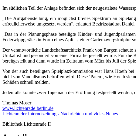
Im südlichen Teil der Anlage befinden sich der neugestaltete Wasser
„Die Aufgabenstellung, ein möglichst breites Spektrum an Spielang
erfreulicherweise umgesetzt werden“, erläutert Bezirksstadtrat Daniel
„Das in der Planungsphase beteiligte Kinder- und Jugendparlame
Federwippgerätes in Form eines Apfels, einer Gartenzwergskulptur s
Der verantwortliche Landschaftsarchitekt Frank von Bargen schaute sic
Unikat ist und gesondert von einer Firma hergestellt wurde. Für 
bereitgestellt und dann wurde im Zeitraum vom März bis Juli der Spielp
Von der auch beteiligten Spielplatzkommission war Hans Hoeth bei de
nicht von Vandalismus betroffen wird. Diese ‘Paten’, wie Hoeth sie 
Schäden schnell melden.
Jedenfalls konnte zwei Tage nach der Eröffnung festgestellt werden, 
Thomas Moser
www.lichtenrade-berlin.de
Lichtenrader Internetzeitung - Nachrichten und vieles Neues
Bibliothek Lichtenrade II