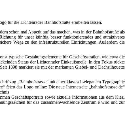
go für die Lichtenrader Bahnhofstraße erarbeiten lassen.
dern schon mal Appetit auf das machen, was in der Bahnhofstraße als
chtung für unser künftig besser funktionierendes und attraktiveres
 sichere Wege zu den infrastrukturellen Einrichtungen. Außerdem die
onst typische Gestaltungselemente für Geschäftsstraßen, wie etwa die
ckelnden Status der Lichtenrader Einkaufsmeile. In den Fokus rückte
Seit 1898 markiert sie mit der markanten Giebel- und Dachsilhouette
hriftzug „Bahnhofstrasse“ mit einer klassisch-eleganten Typographie
re“ feiert das Logo online: Die neue Internetseite „bahnhofstrasse.de“
ichnis
ommen Geschäftsportraits sowie aktuelle Informationen aus dem Kiez,
rkennungszeichen für das zusammenwachsende Zentrum e wird und zur