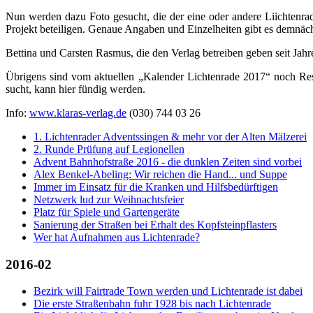
Nun werden dazu Foto gesucht, die der eine oder andere Liichtenrad
Projekt beteiligen. Genaue Angaben und Einzelheiten gibt es demnäch
Bettina und Carsten Rasmus, die den Verlag betreiben geben seit Jahr
Übrigens sind vom aktuellen „Kalender Lichtenrade 2017“ noch Rest
sucht, kann hier fündig werden.
Info:
www.klaras-verlag.de
(030) 744 03 26
1. Lichtenrader Adventssingen & mehr vor der Alten Mälzerei
2. Runde Prüfung auf Legionellen
Advent Bahnhofstraße 2016 - die dunklen Zeiten sind vorbei
Alex Benkel-Abeling: Wir reichen die Hand... und Suppe
Immer im Einsatz für die Kranken und Hilfsbedürftigen
Netzwerk lud zur Weihnachtsfeier
Platz für Spiele und Gartengeräte
Sanierung der Straßen bei Erhalt des Kopfsteinpflasters
Wer hat Aufnahmen aus Lichtenrade?
2016-02
Bezirk will Fairtrade Town werden und Lichtenrade ist dabei
Die erste Straßenbahn fuhr 1928 bis nach Lichtenrade