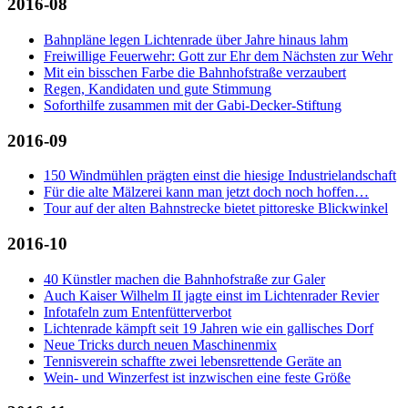
2016-08
Bahnpläne legen Lichtenrade über Jahre hinaus lahm
Freiwillige Feuerwehr: Gott zur Ehr dem Nächsten zur Wehr
Mit ein bisschen Farbe die Bahnhofstraße verzaubert
Regen, Kandidaten und gute Stimmung
Soforthilfe zusammen mit der Gabi-Decker-Stiftung
2016-09
150 Windmühlen prägten einst die hiesige Industrielandschaft
Für die alte Mälzerei kann man jetzt doch noch hoffen…
Tour auf der alten Bahnstrecke bietet pittoreske Blickwinkel
2016-10
40 Künstler machen die Bahnhofstraße zur Galer
Auch Kaiser Wilhelm II jagte einst im Lichtenrader Revier
Infotafeln zum Entenfütterverbot
Lichtenrade kämpft seit 19 Jahren wie ein gallisches Dorf
Neue Tricks durch neuen Maschinenmix
Tennisverein schaffte zwei lebensrettende Geräte an
Wein- und Winzerfest ist inzwischen eine feste Größe