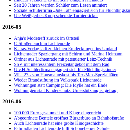
Seit 20 Jahren werden Schüler zum Lesen animiert
Soziale Schülerfirma „Jute Tat“ engagiert sich für Flüchtlingski
Ute Weißgerber-Knop schenkte Turnierkicker
2016-05
Anja’s Modetreff zurück im Ortsteil
C-Straßen auch in Lichtenrade
Klaras-Verlag lädt zu kleinen Entdeckungen ins Umland
Lichtenrader Spaziergang mit Schirm und Marina Heimann
Ordner aus Lichtenrade mit patentierter Leitz-Technik
SSV mit interessantem Freizeitangebot mit dem Rad
U.v.H-Schülerfirma engagiert sich für Flüchtlingskinder
Villa 23 - von Hausmannskost bis Tex-Mex-Spezialitäten
Wieder Brandstiftung im Volkspark Lichtenrade
Wohnungen statt Camping: Die Idylle hat ein Ende
Wohnungen statt Kinderschutz: Unterstützung ist gefragt
2016-06
100.000 Euro gesammelt und Klage eingereicht
Abgeordnete Bentele eröffnet Bürgerbüro an Bahnhofstraße
Auch Lichtenrade hat eine große Kinogeschichte
Fahrradladen Lichtenrade hilft Schöneberger Schule