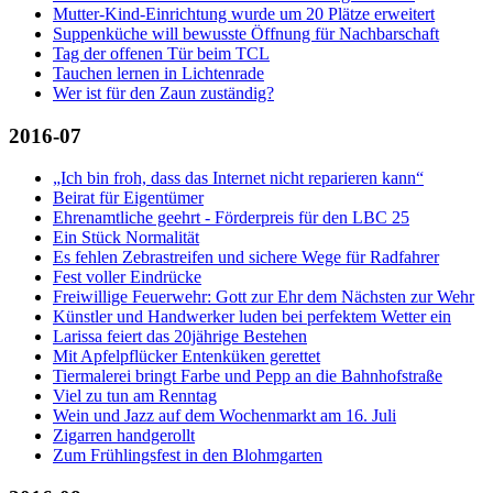
Mutter-Kind-Einrichtung wurde um 20 Plätze erweitert
Suppenküche will bewusste Öffnung für Nachbarschaft
Tag der offenen Tür beim TCL
Tauchen lernen in Lichtenrade
Wer ist für den Zaun zuständig?
2016-07
„Ich bin froh, dass das Internet nicht reparieren kann“
Beirat für Eigentümer
Ehrenamtliche geehrt - Förderpreis für den LBC 25
Ein Stück Normalität
Es fehlen Zebrastreifen und sichere Wege für Radfahrer
Fest voller Eindrücke
Freiwillige Feuerwehr: Gott zur Ehr dem Nächsten zur Wehr
Künstler und Handwerker luden bei perfektem Wetter ein
Larissa feiert das 20jährige Bestehen
Mit Apfelpflücker Entenküken gerettet
Tiermalerei bringt Farbe und Pepp an die Bahnhofstraße
Viel zu tun am Renntag
Wein und Jazz auf dem Wochenmarkt am 16. Juli
Zigarren handgerollt
Zum Frühlingsfest in den Blohmgarten