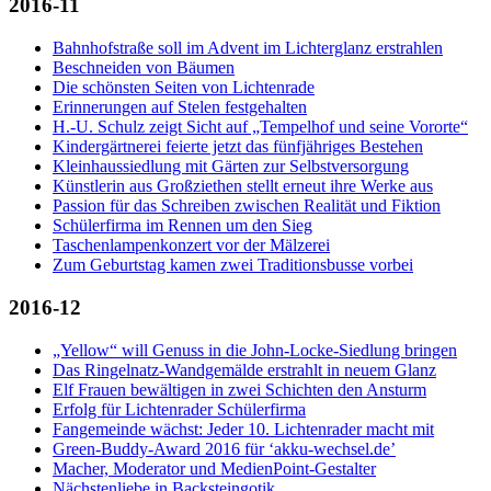
2016-11
Bahnhofstraße soll im Advent im Lichterglanz erstrahlen
Beschneiden von Bäumen
Die schönsten Seiten von Lichtenrade
Erinnerungen auf Stelen festgehalten
H.-U. Schulz zeigt Sicht auf „Tempelhof und seine Vororte“
Kindergärtnerei feierte jetzt das fünfjähriges Bestehen
Kleinhaussiedlung mit Gärten zur Selbstversorgung
Künstlerin aus Großziethen stellt erneut ihre Werke aus
Passion für das Schreiben zwischen Realität und Fiktion
Schülerfirma im Rennen um den Sieg
Taschenlampenkonzert vor der Mälzerei
Zum Geburtstag kamen zwei Traditionsbusse vorbei
2016-12
„Yellow“ will Genuss in die John-Locke-Siedlung bringen
Das Ringelnatz-Wandgemälde erstrahlt in neuem Glanz
Elf Frauen bewältigen in zwei Schichten den Ansturm
Erfolg für Lichtenrader Schülerfirma
Fangemeinde wächst: Jeder 10. Lichtenrader macht mit
Green-Buddy-Award 2016 für ‘akku-wechsel.de’
Macher, Moderator und MedienPoint-Gestalter
Nächstenliebe in Backsteingotik