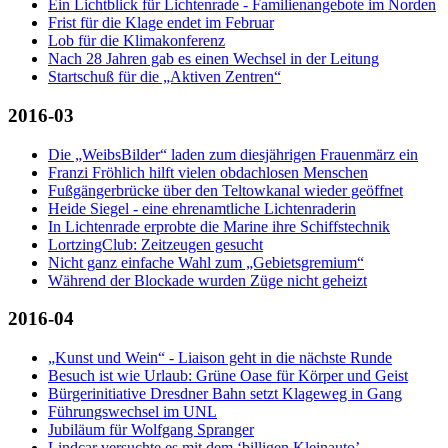
Ein Lichtblick für Lichtenrade - Familienangebote im Norden
Frist für die Klage endet im Februar
Lob für die Klimakonferenz
Nach 28 Jahren gab es einen Wechsel in der Leitung
Startschuß für die „Aktiven Zentren“
2016-03
Die „WeibsBilder“ laden zum diesjährigen Frauenmärz ein
Franzi Fröhlich hilft vielen obdachlosen Menschen
Fußgängerbrücke über den Teltowkanal wieder geöffnet
Heide Siegel - eine ehrenamtliche Lichtenraderin
In Lichtenrade erprobte die Marine ihre Schiffstechnik
LortzingClub: Zeitzeugen gesucht
Nicht ganz einfache Wahl zum „Gebietsgremium“
Während der Blockade wurden Züge nicht geheizt
2016-04
„Kunst und Wein“ - Liaison geht in die nächste Runde
Besuch ist wie Urlaub: Grüne Oase für Körper und Geist
Bürgerinitiative Dresdner Bahn setzt Klageweg in Gang
Führungswechsel im UNL
Jubiläum für Wolfgang Spranger
Lindcar versuchte es mit dem ‘billigen Kleinauto’