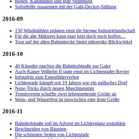
Regen, Kandidaten und gute Stimmung
Soforthilfe zusammen mit der Gabi-Decker-Stiftung
2016-09
150 Windmühlen prägten einst die hiesige Industrielandschaft
Für die alte Mälzerei kann man jetzt doch noch hoffen…
Tour auf der alten Bahnstrecke bietet pittoreske Blickwinkel
2016-10
40 Künstler machen die Bahnhofstraße zur Galer
Auch Kaiser Wilhelm II jagte einst im Lichtenrader Revier
Infotafeln zum Entenfütterverbot
Lichtenrade kämpft seit 19 Jahren wie ein gallisches Dorf
Neue Tricks durch neuen Maschinenmix
Tennisverein schaffte zwei lebensrettende Geräte an
Wein- und Winzerfest ist inzwischen eine feste Größe
2016-11
Bahnhofstraße soll im Advent im Lichterglanz erstrahlen
Beschneiden von Bäumen
Die schönsten Seiten von Lichtenrade