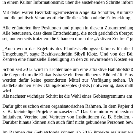
in einem Kultur-Informationsmix über die anstehenden Schritte inform
Mit dabei waren Bezirksbürgermeisterin Angelika Schöttler, Kulturstad
und die politisch Verantwortliche für die städtebauliche Entwicklung,
Alle erläuterten ihre Positionen und gingen in diesem Zusammenhan
Alle beteuerten, dass diese Entscheidung, die noch gerichtlich überpr
sei, andererseits trotzdem die Chancen durch die „Aktiven Zentren“ g
„Auch wenn das Ergebnis des Planfeststellungsverfahrens für die 
Umgebung!“, sagte Bezirksstadträtin Sibyll Klotz. Und von der Bü
Zentren eine finanzielle Beteiligung an den zu erwartenden Kosten ei
Schon seit 2012 wird in Lichtenrade um eine attraktive Bahnhofstraß
die Gegend um die Einkaufsstraße ein freundlicheres Bild erhält. Eins
werden dafür keine gesonderten Mittel zur Verfügung stehen. 
städtebaulichen Entwicklungskonzeptes (ISEK) notwendig, dass mittl
wird.
Als nächster wichtiger Schritt ist die Wahl eines Gebietsgremiums a
Dafür gibt es schon einen organisatorischen Rahmen. In dem Papier 
z. B. kleinteilige Projekte umzusetzen.“ Das Gremium wird erstmal
Initiativen, Vereine und Vertreter von Institutionen (z. B. Schul
Darüber hinaus können sich auch fünf nicht gebundene Personen bew
Im Rahmen des Gebietsfonds können ab 2016 Projekte realisiert wer