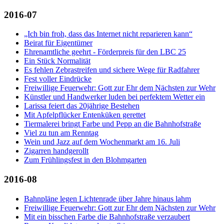
2016-07
„Ich bin froh, dass das Internet nicht reparieren kann“
Beirat für Eigentümer
Ehrenamtliche geehrt - Förderpreis für den LBC 25
Ein Stück Normalität
Es fehlen Zebrastreifen und sichere Wege für Radfahrer
Fest voller Eindrücke
Freiwillige Feuerwehr: Gott zur Ehr dem Nächsten zur Wehr
Künstler und Handwerker luden bei perfektem Wetter ein
Larissa feiert das 20jährige Bestehen
Mit Apfelpflücker Entenküken gerettet
Tiermalerei bringt Farbe und Pepp an die Bahnhofstraße
Viel zu tun am Renntag
Wein und Jazz auf dem Wochenmarkt am 16. Juli
Zigarren handgerollt
Zum Frühlingsfest in den Blohmgarten
2016-08
Bahnpläne legen Lichtenrade über Jahre hinaus lahm
Freiwillige Feuerwehr: Gott zur Ehr dem Nächsten zur Wehr
Mit ein bisschen Farbe die Bahnhofstraße verzaubert