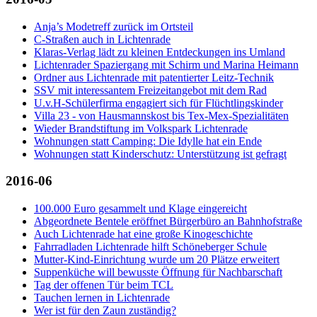
Anja’s Modetreff zurück im Ortsteil
C-Straßen auch in Lichtenrade
Klaras-Verlag lädt zu kleinen Entdeckungen ins Umland
Lichtenrader Spaziergang mit Schirm und Marina Heimann
Ordner aus Lichtenrade mit patentierter Leitz-Technik
SSV mit interessantem Freizeitangebot mit dem Rad
U.v.H-Schülerfirma engagiert sich für Flüchtlingskinder
Villa 23 - von Hausmannskost bis Tex-Mex-Spezialitäten
Wieder Brandstiftung im Volkspark Lichtenrade
Wohnungen statt Camping: Die Idylle hat ein Ende
Wohnungen statt Kinderschutz: Unterstützung ist gefragt
2016-06
100.000 Euro gesammelt und Klage eingereicht
Abgeordnete Bentele eröffnet Bürgerbüro an Bahnhofstraße
Auch Lichtenrade hat eine große Kinogeschichte
Fahrradladen Lichtenrade hilft Schöneberger Schule
Mutter-Kind-Einrichtung wurde um 20 Plätze erweitert
Suppenküche will bewusste Öffnung für Nachbarschaft
Tag der offenen Tür beim TCL
Tauchen lernen in Lichtenrade
Wer ist für den Zaun zuständig?