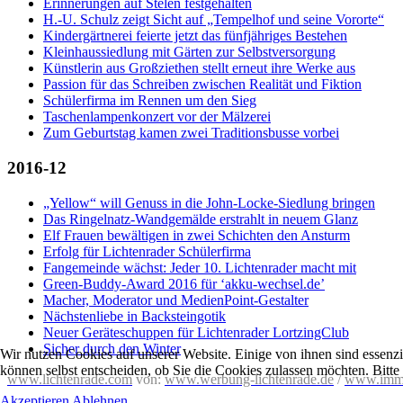
Erinnerungen auf Stelen festgehalten
H.-U. Schulz zeigt Sicht auf „Tempelhof und seine Vororte“
Kindergärtnerei feierte jetzt das fünfjähriges Bestehen
Kleinhaussiedlung mit Gärten zur Selbstversorgung
Künstlerin aus Großziethen stellt erneut ihre Werke aus
Passion für das Schreiben zwischen Realität und Fiktion
Schülerfirma im Rennen um den Sieg
Taschenlampenkonzert vor der Mälzerei
Zum Geburtstag kamen zwei Traditionsbusse vorbei
2016-12
„Yellow“ will Genuss in die John-Locke-Siedlung bringen
Das Ringelnatz-Wandgemälde erstrahlt in neuem Glanz
Elf Frauen bewältigen in zwei Schichten den Ansturm
Erfolg für Lichtenrader Schülerfirma
Fangemeinde wächst: Jeder 10. Lichtenrader macht mit
Green-Buddy-Award 2016 für ‘akku-wechsel.de’
Macher, Moderator und MedienPoint-Gestalter
Nächstenliebe in Backsteingotik
Neuer Geräteschuppen für Lichtenrader LortzingClub
Sicher durch den Winter
Wir nutzen Cookies auf unserer Website. Einige von ihnen sind essenzi
können selbst entscheiden, ob Sie die Cookies zulassen möchten. Bitte
www.lichtenrade.com
von:
www.werbung-lichtenrade.de
/
www.imm
Akzeptieren
Ablehnen