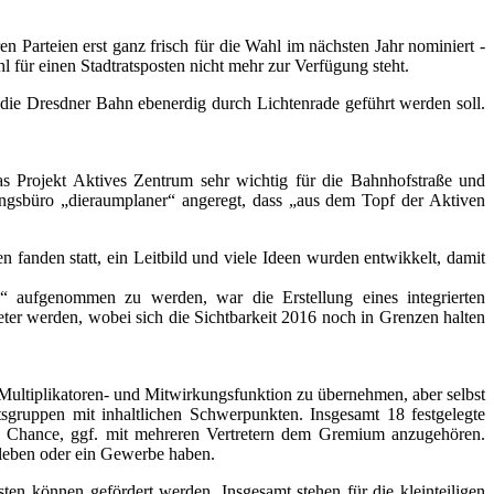
en Parteien erst ganz frisch für die Wahl im nächsten Jahr nominiert -
l für einen Stadtratsposten nicht mehr zur Verfügung steht.
die Dresdner Bahn ebenerdig durch Lichtenrade geführt werden soll.
as Projekt Aktives Zentrum sehr wichtig für die Bahnhofstraße und
ungsbüro „dieraumplaner“ angeregt, dass „aus dem Topf der Aktiven
 fanden statt, ein Leitbild und viele Ideen wurden entwikkelt, damit
 aufgenommen zu werden, war die Erstellung eines integrierten
ter werden, wobei sich die Sichtbarkeit 2016 noch in Grenzen halten
Multiplikatoren- und Mitwirkungsfunktion zu übernehmen, aber selbst
tsgruppen mit inhaltlichen Schwerpunkten. Insgesamt 18 festgelegte
 die Chance, ggf. mit mehreren Vertretern dem Gremium anzugehören.
leben oder ein Gewerbe haben.
en können gefördert werden. Insgesamt stehen für die kleinteiligen