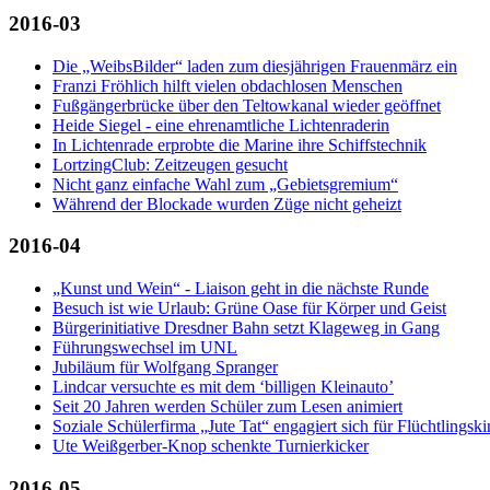
2016-03
Die „WeibsBilder“ laden zum diesjährigen Frauenmärz ein
Franzi Fröhlich hilft vielen obdachlosen Menschen
Fußgängerbrücke über den Teltowkanal wieder geöffnet
Heide Siegel - eine ehrenamtliche Lichtenraderin
In Lichtenrade erprobte die Marine ihre Schiffstechnik
LortzingClub: Zeitzeugen gesucht
Nicht ganz einfache Wahl zum „Gebietsgremium“
Während der Blockade wurden Züge nicht geheizt
2016-04
„Kunst und Wein“ - Liaison geht in die nächste Runde
Besuch ist wie Urlaub: Grüne Oase für Körper und Geist
Bürgerinitiative Dresdner Bahn setzt Klageweg in Gang
Führungswechsel im UNL
Jubiläum für Wolfgang Spranger
Lindcar versuchte es mit dem ‘billigen Kleinauto’
Seit 20 Jahren werden Schüler zum Lesen animiert
Soziale Schülerfirma „Jute Tat“ engagiert sich für Flüchtlingski
Ute Weißgerber-Knop schenkte Turnierkicker
2016-05