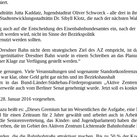
iert.
trätin Jutta Kaddatz, Jugendstadtrat Oliver Schworck - alle drei in ihr
 Stadtentwicklungsstadträtin Dr. Sibyll Klotz, die nach der nächsten Wah
g auch auf die Entscheidung des Eisenbahnbundesamtes ein, nach der 
üft werden wird, nicht im Sinne der Bezirkspolitik
enutzt werden sollten.
Dresdner Bahn nicht dem strategischen Ziel des AZ entspricht, ist d
rgerinitiative Dresdner Bahn wurde in einem Schreiben an das Plan
ner Klage zur Verfügung gestellt werden.“
e gerungen. Viele Veranstaltungen und sogenannte Standortkonferenzen
 war klar, ohne Geld geht gar nichts und im Bezirkshaushalt
Um in das Bund-Länder-Städtebau-Förderprogramm „Aktive Zentren“
erweile auch vom Berliner Senat genehmigt wurde. Jetzt soll es konkre
m 28. Januar 2016 vorgesehen.
dazu heißt es: „Dieses Gremium hat im Wesentlichen die Aufgabe, eine 
 für einen Zeitraum für 2 Jahre gewählt und arbeitet auch in Arbei
en, die Seniorenvertretung, das Kinder- und Jugendparlament) haben
erben, die im Gebiet des Aktiven Zentrum Lichtenrade Bahnhofstraße 
den, die die Bahnhofstraße attraktiver machen. Bis zu 50 % der Kost