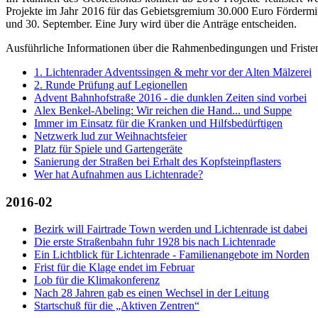
Projekte im Jahr 2016 für das Gebietsgremium 30.000 Euro Fördermitt
und 30. September. Eine Jury wird über die Anträge entscheiden.
Ausführliche Informationen über die Rahmenbedingungen und Fristen
1. Lichtenrader Adventssingen & mehr vor der Alten Mälzerei
2. Runde Prüfung auf Legionellen
Advent Bahnhofstraße 2016 - die dunklen Zeiten sind vorbei
Alex Benkel-Abeling: Wir reichen die Hand... und Suppe
Immer im Einsatz für die Kranken und Hilfsbedürftigen
Netzwerk lud zur Weihnachtsfeier
Platz für Spiele und Gartengeräte
Sanierung der Straßen bei Erhalt des Kopfsteinpflasters
Wer hat Aufnahmen aus Lichtenrade?
2016-02
Bezirk will Fairtrade Town werden und Lichtenrade ist dabei
Die erste Straßenbahn fuhr 1928 bis nach Lichtenrade
Ein Lichtblick für Lichtenrade - Familienangebote im Norden
Frist für die Klage endet im Februar
Lob für die Klimakonferenz
Nach 28 Jahren gab es einen Wechsel in der Leitung
Startschuß für die „Aktiven Zentren“