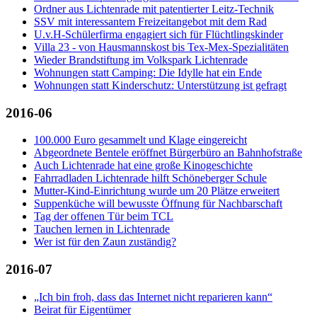
Ordner aus Lichtenrade mit patentierter Leitz-Technik
SSV mit interessantem Freizeitangebot mit dem Rad
U.v.H-Schülerfirma engagiert sich für Flüchtlingskinder
Villa 23 - von Hausmannskost bis Tex-Mex-Spezialitäten
Wieder Brandstiftung im Volkspark Lichtenrade
Wohnungen statt Camping: Die Idylle hat ein Ende
Wohnungen statt Kinderschutz: Unterstützung ist gefragt
2016-06
100.000 Euro gesammelt und Klage eingereicht
Abgeordnete Bentele eröffnet Bürgerbüro an Bahnhofstraße
Auch Lichtenrade hat eine große Kinogeschichte
Fahrradladen Lichtenrade hilft Schöneberger Schule
Mutter-Kind-Einrichtung wurde um 20 Plätze erweitert
Suppenküche will bewusste Öffnung für Nachbarschaft
Tag der offenen Tür beim TCL
Tauchen lernen in Lichtenrade
Wer ist für den Zaun zuständig?
2016-07
„Ich bin froh, dass das Internet nicht reparieren kann“
Beirat für Eigentümer