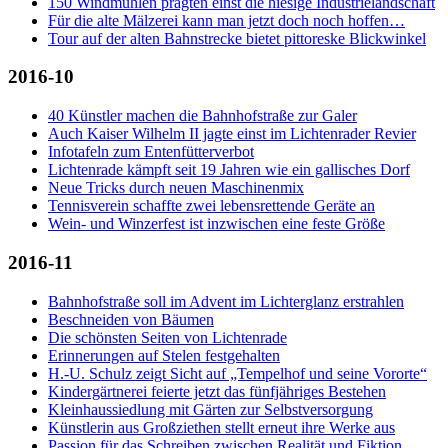
150 Windmühlen prägten einst die hiesige Industrielandschaft
Für die alte Mälzerei kann man jetzt doch noch hoffen…
Tour auf der alten Bahnstrecke bietet pittoreske Blickwinkel
2016-10
40 Künstler machen die Bahnhofstraße zur Galer
Auch Kaiser Wilhelm II jagte einst im Lichtenrader Revier
Infotafeln zum Entenfütterverbot
Lichtenrade kämpft seit 19 Jahren wie ein gallisches Dorf
Neue Tricks durch neuen Maschinenmix
Tennisverein schaffte zwei lebensrettende Geräte an
Wein- und Winzerfest ist inzwischen eine feste Größe
2016-11
Bahnhofstraße soll im Advent im Lichterglanz erstrahlen
Beschneiden von Bäumen
Die schönsten Seiten von Lichtenrade
Erinnerungen auf Stelen festgehalten
H.-U. Schulz zeigt Sicht auf „Tempelhof und seine Vororte“
Kindergärtnerei feierte jetzt das fünfjähriges Bestehen
Kleinhaussiedlung mit Gärten zur Selbstversorgung
Künstlerin aus Großziethen stellt erneut ihre Werke aus
Passion für das Schreiben zwischen Realität und Fiktion