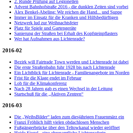
2. Runde Prüfung auf Legionellen
Advent Bahnhofstraße 2016 - die dunklen Zeiten sind vorbei
Alex Benkel-Abeling: Wir reichen die Hand... und Suppe
Immer im Einsatz für die Kranken und Hilfsbedürftigen
Netzwerk lud zur Weihnachtsfeier
Platz für Spiele und Gartengeräte
Sanierung der Straßen bei Erhalt des Kopfsteinpflasters
Wer hat Aufnahmen aus Lichtenrade?
2016-02
Bezirk will Fairtrade Town werden und Lichtenrade ist dabei
Die erste Straßenbahn fuhr 1928 bis nach Lichtenrade
Ein Lichtblick für Lichtenrade - Familienangebote im Norden
Frist für die Klage endet im Februar
Lob für die Klimakonferenz
Nach 28 Jahren gab es einen Wechsel in der Leitung
Startschuß für die „Aktiven Zentren“
2016-03
Die „WeibsBilder“ laden zum diesjährigen Frauenmärz ein
Franzi Fröhlich hilft vielen obdachlosen Menschen
Fußgängerbrücke über den Teltowkanal wieder geöffnet
Heide Siegel - eine ehrenamtliche Lichtenraderin