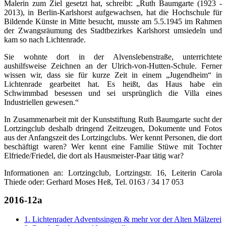
Malerin zum Ziel gesetzt hat, schreibt: „Ruth Baumgarte (1923 -
2013), in Berlin-Karlshorst aufgewachsen, hat die Hochschule für
Bildende Künste in Mitte besucht, musste am 5.5.1945 im Rahmen
der Zwangsräumung des Stadtbezirkes Karlshorst umsiedeln und
kam so nach Lichtenrade.
Sie wohnte dort in der Alvenslebenstraße, unterrichtete
aushilfsweise Zeichnen an der Ulrich-von-Hutten-Schule. Ferner
wissen wir, dass sie für kurze Zeit in einem „Jugendheim“ in
Lichtenrade gearbeitet hat. Es heißt, das Haus habe ein
Schwimmbad besessen und sei ursprünglich die Villa eines
Industriellen gewesen.“
In Zusammenarbeit mit der Kunststiftung Ruth Baumgarte sucht der
Lortzingclub deshalb dringend Zeitzeugen, Dokumente und Fotos
aus der Anfangszeit des Lortzingclubs. Wer kennt Personen, die dort
beschäftigt waren? Wer kennt eine Familie Stüwe mit Tochter
Elfriede/Friedel, die dort als Hausmeister-Paar tätig war?
Informationen an: Lortzingclub, Lortzingstr. 16, Leiterin Carola
Thiede oder: Gerhard Moses Heß, Tel. 0163 / 34 17 053
2016-12a
1. Lichtenrader Adventssingen & mehr vor der Alten Mälzerei