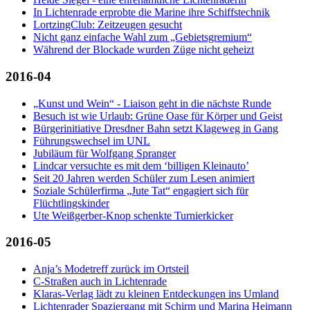
In Lichtenrade erprobte die Marine ihre Schiffstechnik
LortzingClub: Zeitzeugen gesucht
Nicht ganz einfache Wahl zum „Gebietsgremium“
Während der Blockade wurden Züge nicht geheizt
2016-04
„Kunst und Wein“ - Liaison geht in die nächste Runde
Besuch ist wie Urlaub: Grüne Oase für Körper und Geist
Bürgerinitiative Dresdner Bahn setzt Klageweg in Gang
Führungswechsel im UNL
Jubiläum für Wolfgang Spranger
Lindcar versuchte es mit dem ‘billigen Kleinauto’
Seit 20 Jahren werden Schüler zum Lesen animiert
Soziale Schülerfirma „Jute Tat“ engagiert sich für
Flüchtlingskinder
Ute Weißgerber-Knop schenkte Turnierkicker
2016-05
Anja’s Modetreff zurück im Ortsteil
C-Straßen auch in Lichtenrade
Klaras-Verlag lädt zu kleinen Entdeckungen ins Umland
Lichtenrader Spaziergang mit Schirm und Marina Heimann