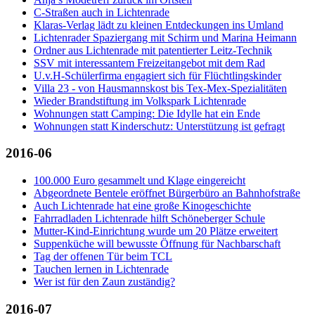
C-Straßen auch in Lichtenrade
Klaras-Verlag lädt zu kleinen Entdeckungen ins Umland
Lichtenrader Spaziergang mit Schirm und Marina Heimann
Ordner aus Lichtenrade mit patentierter Leitz-Technik
SSV mit interessantem Freizeitangebot mit dem Rad
U.v.H-Schülerfirma engagiert sich für Flüchtlingskinder
Villa 23 - von Hausmannskost bis Tex-Mex-Spezialitäten
Wieder Brandstiftung im Volkspark Lichtenrade
Wohnungen statt Camping: Die Idylle hat ein Ende
Wohnungen statt Kinderschutz: Unterstützung ist gefragt
2016-06
100.000 Euro gesammelt und Klage eingereicht
Abgeordnete Bentele eröffnet Bürgerbüro an Bahnhofstraße
Auch Lichtenrade hat eine große Kinogeschichte
Fahrradladen Lichtenrade hilft Schöneberger Schule
Mutter-Kind-Einrichtung wurde um 20 Plätze erweitert
Suppenküche will bewusste Öffnung für Nachbarschaft
Tag der offenen Tür beim TCL
Tauchen lernen in Lichtenrade
Wer ist für den Zaun zuständig?
2016-07