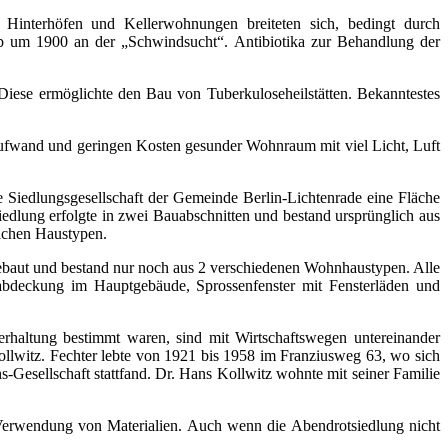
Hinterhöfen und Kellerwohnungen breiteten sich, bedingt durch
arb um 1900 an der „Schwindsucht“. Antibiotika zur Behandlung der
 Diese ermöglichte den Bau von Tuberkuloseheilstätten. Bekanntestes
Aufwand und geringen Kosten gesunder Wohnraum mit viel Licht, Luft
e Siedlungsgesellschaft der Gemeinde Berlin-Lichtenrade eine Fläche
edlung erfolgte in zwei Bauabschnitten und bestand ursprünglich aus
lichen Haustypen.
 gebaut und bestand nur noch aus 2 verschiedenen Wohnhaustypen. Alle
abdeckung im Hauptgebäude, Sprossenfenster mit Fensterläden und
rhaltung bestimmt waren, sind mit Wirtschaftswegen untereinander
llwitz. Fechter lebte von 1921 bis 1958 im Franziusweg 63, wo sich
s-Gesellschaft stattfand. Dr. Hans Kollwitz wohnte mit seiner Familie
 Verwendung von Materialien. Auch wenn die Abendrotsiedlung nicht