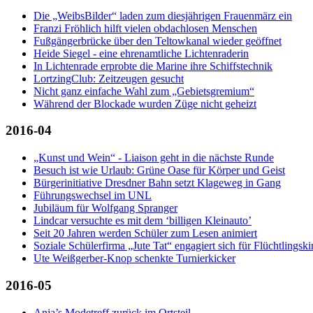
Die „WeibsBilder“ laden zum diesjährigen Frauenmärz ein
Franzi Fröhlich hilft vielen obdachlosen Menschen
Fußgängerbrücke über den Teltowkanal wieder geöffnet
Heide Siegel - eine ehrenamtliche Lichtenraderin
In Lichtenrade erprobte die Marine ihre Schiffstechnik
LortzingClub: Zeitzeugen gesucht
Nicht ganz einfache Wahl zum „Gebietsgremium“
Während der Blockade wurden Züge nicht geheizt
2016-04
„Kunst und Wein“ - Liaison geht in die nächste Runde
Besuch ist wie Urlaub: Grüne Oase für Körper und Geist
Bürgerinitiative Dresdner Bahn setzt Klageweg in Gang
Führungswechsel im UNL
Jubiläum für Wolfgang Spranger
Lindcar versuchte es mit dem ‘billigen Kleinauto’
Seit 20 Jahren werden Schüler zum Lesen animiert
Soziale Schülerfirma „Jute Tat“ engagiert sich für Flüchtlingski
Ute Weißgerber-Knop schenkte Turnierkicker
2016-05
Anja’s Modetreff zurück im Ortsteil