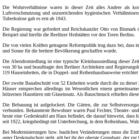
Die Wohnverhältnisse waren in dieser Zeit alles Andere als k
Luftverschmutzung und unzureichenden hygienischen Verhältnissen,
Tuberkulose gab es erst ab 1943.
Die Regierung war gefordert und Reichskanzler Otto von Bismark ric
Beispiel sind hierfür die Beelitzer Heilstätten vor den Toren Berlins.
Die von vielen Kräften getragene Reformpolitik trug dazu bei, das
und Sonne für die breitere Bevölkerung geschaffen wurde.
Die Abendrotsiedlung ist eine typische Kleinhaussiedlung dieser Ze
von 30 ha und beauftragte den Berliner Architekten und Regierungsb
119 Hauseinheiten, die in Doppel- und Reihenhausbauweise errichtet
Der zweite Bauabschnitt von 52 Einheiten wurde durch die zu dieser 
Häuser entsprechen allerdings im Wesentlichen einem gemeinsame
hölzernen Haustüren mit Glaseinsatz. Als Bauschmuck erhielten diese
Die Bebauung ist aufgelockert. Die Gärten, die zur Selbstversor
verbunden. Bekannteste Bewohner waren Paul Fechter, Theater- und 
heute eine Gedenktafel am Haus befindet, die darauf hinweist, dass h
seit 1922, kriegsbedingt mit Unterbrechung, in dem Reihenhaus, W
Bei Modernisierungen bzw. baulichen Veränderungen muss die Einhe
unter Denkmalschutz steht, gilt bei ihr der oberste Grundsatz, der zur