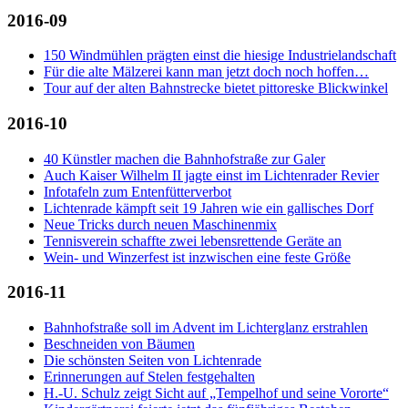
2016-09
150 Windmühlen prägten einst die hiesige Industrielandschaft
Für die alte Mälzerei kann man jetzt doch noch hoffen…
Tour auf der alten Bahnstrecke bietet pittoreske Blickwinkel
2016-10
40 Künstler machen die Bahnhofstraße zur Galer
Auch Kaiser Wilhelm II jagte einst im Lichtenrader Revier
Infotafeln zum Entenfütterverbot
Lichtenrade kämpft seit 19 Jahren wie ein gallisches Dorf
Neue Tricks durch neuen Maschinenmix
Tennisverein schaffte zwei lebensrettende Geräte an
Wein- und Winzerfest ist inzwischen eine feste Größe
2016-11
Bahnhofstraße soll im Advent im Lichterglanz erstrahlen
Beschneiden von Bäumen
Die schönsten Seiten von Lichtenrade
Erinnerungen auf Stelen festgehalten
H.-U. Schulz zeigt Sicht auf „Tempelhof und seine Vororte“