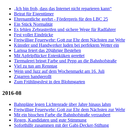
„Ich bin froh, dass das Internet nicht reparieren kann“
Beirat für Eigentümer
Ehrenamtliche geehrt - Förderpreis für den LBC 25
Ein Stück Normalität
Es fehlen Zebrastreifen und sichere Wege für Radfahrer
Fest voller Eindrücke
Freiwillige Feuerwehr: Gott zur Ehr dem Nächsten zur Wehr
Künstler und Handwerker luden bei perfektem Wetter ein
Larissa feiert das 20jährige Bestehen
Mit Apfelpflücker Entenküken gerettet
Tiermalerei bringt Farbe und Pepp an die Bahnhofstraße
Viel zu tun am Renntag
Wein und Jazz auf dem Wochenmarkt am 16. Juli
Zigarren handgerollt
Zum Frühlingsfest in den Blohmgarten
2016-08
Bahnpläne legen Lichtenrade über Jahre hinaus lahm
Freiwillige Feuerwehr: Gott zur Ehr dem Nächsten zur Wehr
Mit ein bisschen Farbe die Bahnhofstraße verzaubert
Regen, Kandidaten und gute Stimmung
Soforthilfe zusammen mit der Gabi-Decker-Stiftung