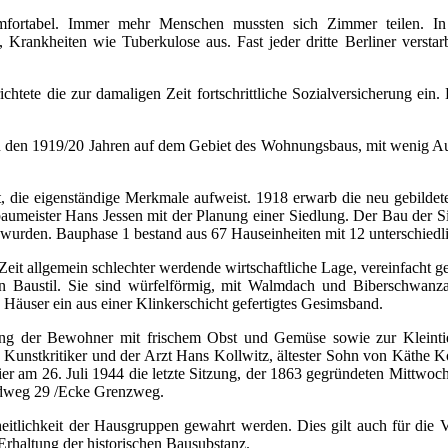
omfortabel. Immer mehr Menschen mussten sich Zimmer teilen. In 
 Krankheiten wie Tuberkulose aus. Fast jeder dritte Berliner verst
htete die zur damaligen Zeit fortschrittliche Sozialversicherung ein.
s in den 1919/20 Jahren auf dem Gebiet des Wohnungsbaus, mit wenig 
it, die eigenständige Merkmale aufweist. 1918 erwarb die neu gebildet
aumeister Hans Jessen mit der Planung einer Siedlung. Der Bau der Si
 wurden. Bauphase 1 bestand aus 67 Hauseinheiten mit 12 unterschied
Zeit allgemein schlechter werdende wirtschaftliche Lage, vereinfacht
n Baustil. Sie sind würfelförmig, mit Walmdach und Biberschwanz
 Häuser ein aus einer Klinkerschicht gefertigtes Gesimsband.
gung der Bewohner mit frischem Obst und Gemüse sowie zur Kleintie
Kunstkritiker und der Arzt Hans Kollwitz, ältester Sohn von Käthe Ko
ier am 26. Juli 1944 die letzte Sitzung, der 1863 gegründeten Mittwoch
aldweg 29 /Ecke Grenzweg.
itlichkeit der Hausgruppen gewahrt werden. Dies gilt auch für die
 Erhaltung der historischen Bausubstanz.