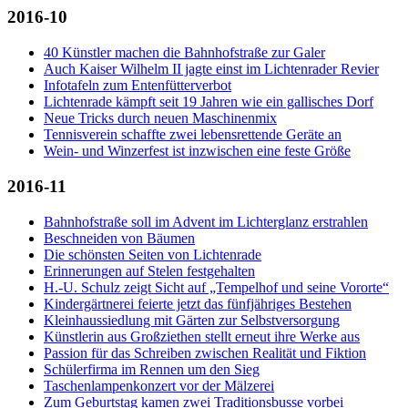
2016-10
40 Künstler machen die Bahnhofstraße zur Galer
Auch Kaiser Wilhelm II jagte einst im Lichtenrader Revier
Infotafeln zum Entenfütterverbot
Lichtenrade kämpft seit 19 Jahren wie ein gallisches Dorf
Neue Tricks durch neuen Maschinenmix
Tennisverein schaffte zwei lebensrettende Geräte an
Wein- und Winzerfest ist inzwischen eine feste Größe
2016-11
Bahnhofstraße soll im Advent im Lichterglanz erstrahlen
Beschneiden von Bäumen
Die schönsten Seiten von Lichtenrade
Erinnerungen auf Stelen festgehalten
H.-U. Schulz zeigt Sicht auf „Tempelhof und seine Vororte“
Kindergärtnerei feierte jetzt das fünfjähriges Bestehen
Kleinhaussiedlung mit Gärten zur Selbstversorgung
Künstlerin aus Großziethen stellt erneut ihre Werke aus
Passion für das Schreiben zwischen Realität und Fiktion
Schülerfirma im Rennen um den Sieg
Taschenlampenkonzert vor der Mälzerei
Zum Geburtstag kamen zwei Traditionsbusse vorbei