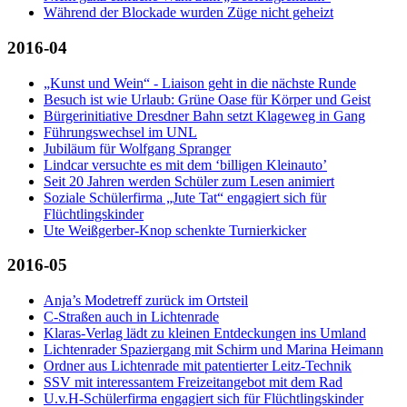
Während der Blockade wurden Züge nicht geheizt
2016-04
„Kunst und Wein“ - Liaison geht in die nächste Runde
Besuch ist wie Urlaub: Grüne Oase für Körper und Geist
Bürgerinitiative Dresdner Bahn setzt Klageweg in Gang
Führungswechsel im UNL
Jubiläum für Wolfgang Spranger
Lindcar versuchte es mit dem ‘billigen Kleinauto’
Seit 20 Jahren werden Schüler zum Lesen animiert
Soziale Schülerfirma „Jute Tat“ engagiert sich für
Flüchtlingskinder
Ute Weißgerber-Knop schenkte Turnierkicker
2016-05
Anja’s Modetreff zurück im Ortsteil
C-Straßen auch in Lichtenrade
Klaras-Verlag lädt zu kleinen Entdeckungen ins Umland
Lichtenrader Spaziergang mit Schirm und Marina Heimann
Ordner aus Lichtenrade mit patentierter Leitz-Technik
SSV mit interessantem Freizeitangebot mit dem Rad
U.v.H-Schülerfirma engagiert sich für Flüchtlingskinder