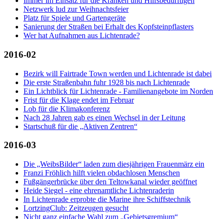
Immer im Einsatz für die Kranken und Hilfsbedürftigen
Netzwerk lud zur Weihnachtsfeier
Platz für Spiele und Gartengeräte
Sanierung der Straßen bei Erhalt des Kopfsteinpflasters
Wer hat Aufnahmen aus Lichtenrade?
2016-02
Bezirk will Fairtrade Town werden und Lichtenrade ist dabei
Die erste Straßenbahn fuhr 1928 bis nach Lichtenrade
Ein Lichtblick für Lichtenrade - Familienangebote im Norden
Frist für die Klage endet im Februar
Lob für die Klimakonferenz
Nach 28 Jahren gab es einen Wechsel in der Leitung
Startschuß für die „Aktiven Zentren“
2016-03
Die „WeibsBilder“ laden zum diesjährigen Frauenmärz ein
Franzi Fröhlich hilft vielen obdachlosen Menschen
Fußgängerbrücke über den Teltowkanal wieder geöffnet
Heide Siegel - eine ehrenamtliche Lichtenraderin
In Lichtenrade erprobte die Marine ihre Schiffstechnik
LortzingClub: Zeitzeugen gesucht
Nicht ganz einfache Wahl zum „Gebietsgremium“