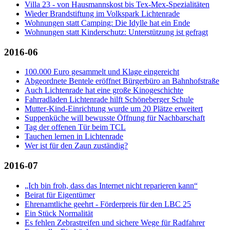
Villa 23 - von Hausmannskost bis Tex-Mex-Spezialitäten
Wieder Brandstiftung im Volkspark Lichtenrade
Wohnungen statt Camping: Die Idylle hat ein Ende
Wohnungen statt Kinderschutz: Unterstützung ist gefragt
2016-06
100.000 Euro gesammelt und Klage eingereicht
Abgeordnete Bentele eröffnet Bürgerbüro an Bahnhofstraße
Auch Lichtenrade hat eine große Kinogeschichte
Fahrradladen Lichtenrade hilft Schöneberger Schule
Mutter-Kind-Einrichtung wurde um 20 Plätze erweitert
Suppenküche will bewusste Öffnung für Nachbarschaft
Tag der offenen Tür beim TCL
Tauchen lernen in Lichtenrade
Wer ist für den Zaun zuständig?
2016-07
„Ich bin froh, dass das Internet nicht reparieren kann“
Beirat für Eigentümer
Ehrenamtliche geehrt - Förderpreis für den LBC 25
Ein Stück Normalität
Es fehlen Zebrastreifen und sichere Wege für Radfahrer