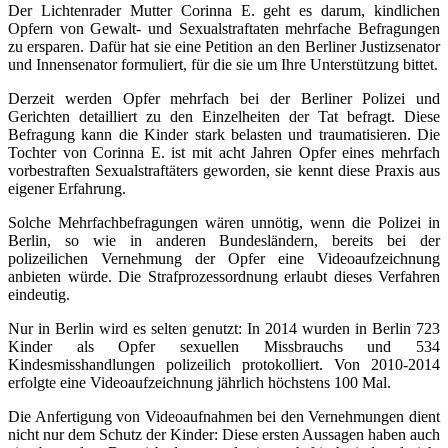
Der Lichtenrader Mutter Corinna E. geht es darum, kindlichen
Opfern von Gewalt- und Sexualstraftaten mehrfache Befragungen
zu ersparen. Dafür hat sie eine Petition an den Berliner Justizsenator
und Innensenator formuliert, für die sie um Ihre Unterstützung bittet.
Derzeit werden Opfer mehrfach bei der Berliner Polizei und
Gerichten detailliert zu den Einzelheiten der Tat befragt. Diese
Befragung kann die Kinder stark belasten und traumatisieren. Die
Tochter von Corinna E. ist mit acht Jahren Opfer eines mehrfach
vorbestraften Sexualstraftäters geworden, sie kennt diese Praxis aus
eigener Erfahrung.
Solche Mehrfachbefragungen wären unnötig, wenn die Polizei in
Berlin, so wie in anderen Bundesländern, bereits bei der
polizeilichen Vernehmung der Opfer eine Videoaufzeichnung
anbieten würde. Die Strafprozessordnung erlaubt dieses Verfahren
eindeutig.
Nur in Berlin wird es selten genutzt: In 2014 wurden in Berlin 723
Kinder als Opfer sexuellen Missbrauchs und 534
Kindesmisshandlungen polizeilich protokolliert. Von 2010-2014
erfolgte eine Videoaufzeichnung jährlich höchstens 100 Mal.
Die Anfertigung von Videoaufnahmen bei den Vernehmungen dient
nicht nur dem Schutz der Kinder: Diese ersten Aussagen haben auch