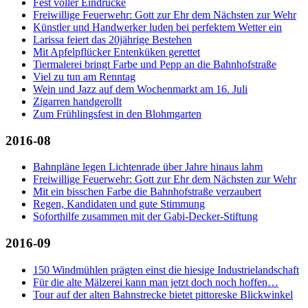
Fest voller Eindrücke
Freiwillige Feuerwehr: Gott zur Ehr dem Nächsten zur Wehr
Künstler und Handwerker luden bei perfektem Wetter ein
Larissa feiert das 20jährige Bestehen
Mit Apfelpflücker Entenküken gerettet
Tiermalerei bringt Farbe und Pepp an die Bahnhofstraße
Viel zu tun am Renntag
Wein und Jazz auf dem Wochenmarkt am 16. Juli
Zigarren handgerollt
Zum Frühlingsfest in den Blohmgarten
2016-08
Bahnpläne legen Lichtenrade über Jahre hinaus lahm
Freiwillige Feuerwehr: Gott zur Ehr dem Nächsten zur Wehr
Mit ein bisschen Farbe die Bahnhofstraße verzaubert
Regen, Kandidaten und gute Stimmung
Soforthilfe zusammen mit der Gabi-Decker-Stiftung
2016-09
150 Windmühlen prägten einst die hiesige Industrielandschaft
Für die alte Mälzerei kann man jetzt doch noch hoffen…
Tour auf der alten Bahnstrecke bietet pittoreske Blickwinkel