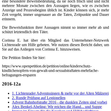
eine besondere Beweisbedeutung, da sie noch frisch sind und nicht
mehrere Monate zwischen den Aussagen liegen, wie es zwischen
Anzeige und Prozessbeginn üblich ist. Kinder können sich, je mehr
Zeit vergeht, immer ungenauer an die Taten, Zeitpunkte und Dauer
erinnern.
Die Beweisfunktion ihrer Aussagen nimmt so immer mehr ab und
schützt letztendlich den Täter.
Corinna E. hat über ein Mitglied das Unternehmer-Netzwerk
Lichtenrade um Hilfe gebeten. Wir nutzen diesen Bericht daher, um
Sie auf das Anliegen von Corinna E. hinzuweisen.
Die Petition finden Sie hier:
https://www.openpetition.de/petition/online/kinderschutz-
kindlichenopfern-von-gewalt-und-sexualstraftaten-mehrfache-
befragungen-ersparen
2016-12a
1. Lichtenrader Adventssingen & mehr vor der Alten Mälzerei
2. Runde Prüfung auf Legionellen
Advent Bahnhofstraße 2016 - die dunklen Zeiten sind vorbei
Alex Benkel-Abeling: Wir reichen die Hand... und Suppe