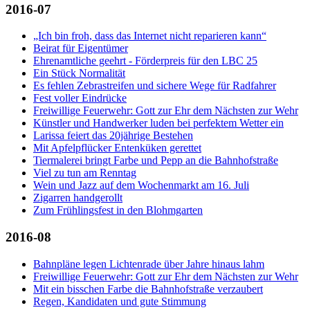
2016-07
„Ich bin froh, dass das Internet nicht reparieren kann“
Beirat für Eigentümer
Ehrenamtliche geehrt - Förderpreis für den LBC 25
Ein Stück Normalität
Es fehlen Zebrastreifen und sichere Wege für Radfahrer
Fest voller Eindrücke
Freiwillige Feuerwehr: Gott zur Ehr dem Nächsten zur Wehr
Künstler und Handwerker luden bei perfektem Wetter ein
Larissa feiert das 20jährige Bestehen
Mit Apfelpflücker Entenküken gerettet
Tiermalerei bringt Farbe und Pepp an die Bahnhofstraße
Viel zu tun am Renntag
Wein und Jazz auf dem Wochenmarkt am 16. Juli
Zigarren handgerollt
Zum Frühlingsfest in den Blohmgarten
2016-08
Bahnpläne legen Lichtenrade über Jahre hinaus lahm
Freiwillige Feuerwehr: Gott zur Ehr dem Nächsten zur Wehr
Mit ein bisschen Farbe die Bahnhofstraße verzaubert
Regen, Kandidaten und gute Stimmung