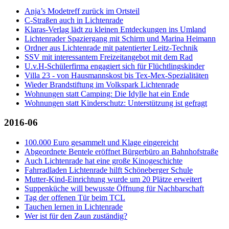
Anja’s Modetreff zurück im Ortsteil
C-Straßen auch in Lichtenrade
Klaras-Verlag lädt zu kleinen Entdeckungen ins Umland
Lichtenrader Spaziergang mit Schirm und Marina Heimann
Ordner aus Lichtenrade mit patentierter Leitz-Technik
SSV mit interessantem Freizeitangebot mit dem Rad
U.v.H-Schülerfirma engagiert sich für Flüchtlingskinder
Villa 23 - von Hausmannskost bis Tex-Mex-Spezialitäten
Wieder Brandstiftung im Volkspark Lichtenrade
Wohnungen statt Camping: Die Idylle hat ein Ende
Wohnungen statt Kinderschutz: Unterstützung ist gefragt
2016-06
100.000 Euro gesammelt und Klage eingereicht
Abgeordnete Bentele eröffnet Bürgerbüro an Bahnhofstraße
Auch Lichtenrade hat eine große Kinogeschichte
Fahrradladen Lichtenrade hilft Schöneberger Schule
Mutter-Kind-Einrichtung wurde um 20 Plätze erweitert
Suppenküche will bewusste Öffnung für Nachbarschaft
Tag der offenen Tür beim TCL
Tauchen lernen in Lichtenrade
Wer ist für den Zaun zuständig?