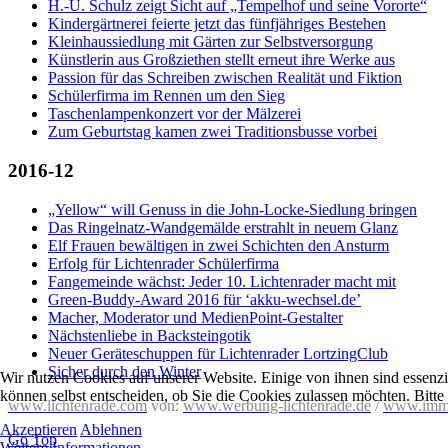
H.-U. Schulz zeigt Sicht auf „Tempelhof und seine Vororte“
Kindergärtnerei feierte jetzt das fünfjähriges Bestehen
Kleinhaussiedlung mit Gärten zur Selbstversorgung
Künstlerin aus Großziethen stellt erneut ihre Werke aus
Passion für das Schreiben zwischen Realität und Fiktion
Schülerfirma im Rennen um den Sieg
Taschenlampenkonzert vor der Mälzerei
Zum Geburtstag kamen zwei Traditionsbusse vorbei
2016-12
„Yellow“ will Genuss in die John-Locke-Siedlung bringen
Das Ringelnatz-Wandgemälde erstrahlt in neuem Glanz
Elf Frauen bewältigen in zwei Schichten den Ansturm
Erfolg für Lichtenrader Schülerfirma
Fangemeinde wächst: Jeder 10. Lichtenrader macht mit
Green-Buddy-Award 2016 für ‘akku-wechsel.de’
Macher, Moderator und MedienPoint-Gestalter
Nächstenliebe in Backsteingotik
Neuer Geräteschuppen für Lichtenrader LortzingClub
Sicher durch den Winter
Wir nutzen Cookies auf unserer Website. Einige von ihnen sind essenzi
können selbst entscheiden, ob Sie die Cookies zulassen möchten. Bitte
www.lichtenrade.com
von:
www.werbung-lichtenrade.de
/
www.imm
Akzeptieren
Ablehnen
Go Top
Weitere Informationen