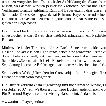
um einen vorgetäuschten Tod nach der Aufdekkung des Skandals, ei
wissen, was damals wirklich passiert ist. Zwischen Realität und Fik
Verfilmung förmlich aufdrängt. Raimund Bayer erzählt, dass dieses jetz
Schublade. Dieses Erstlingswerk hat Raimund Bayer während seiner 
Kantine hat er Geschichten erfahren, die schon damals seine Fantasie
gleich den Folgeroman.
Faszinierend findet er es besonders, wenn man den realen Rahmen in
angesprochen erklärt Bayer, dass natürlich mindestens ein Nachfolg
Roman.
Mittlerweile ist der Thriller sein drittes Buch. Seine ersten beiden 
Gesund und aktiv in den Ruhestand“ haben eine schwerere Erkranku
diesen Lebensabschnitt, mit dem neu geschenkten Leben, ein wichti
Schneider: „Selten hat mich ein Ratgeber so berührt wie das gelun
Schilderung über seine Erfahrungen nach dem Arbeitsleben sind ehrlic
Sein zweites Werk „Überleben im Großstadtjungle – Strategien für 
Bücher hat sein Sohn fotografiert.
Die Bücher vertreibt er im Eigenverlag und über Amazon Kindle, Di
storyteller 2016“, ein Wettbewerb für neue Bücher, angenommen word
Für Raimund Bayer ist es aber wichtig, dass er einfach dabei ist.
www.raimundbayer.jimdo.com