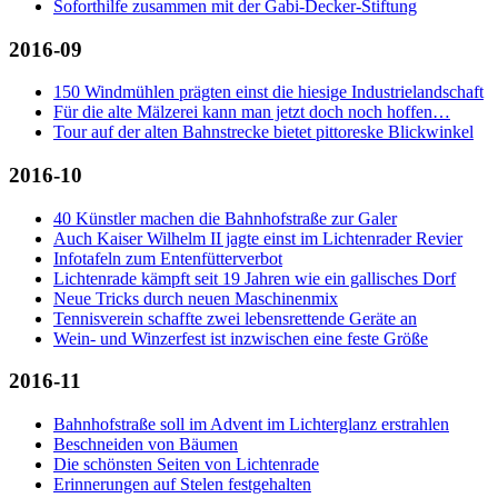
Soforthilfe zusammen mit der Gabi-Decker-Stiftung
2016-09
150 Windmühlen prägten einst die hiesige Industrielandschaft
Für die alte Mälzerei kann man jetzt doch noch hoffen…
Tour auf der alten Bahnstrecke bietet pittoreske Blickwinkel
2016-10
40 Künstler machen die Bahnhofstraße zur Galer
Auch Kaiser Wilhelm II jagte einst im Lichtenrader Revier
Infotafeln zum Entenfütterverbot
Lichtenrade kämpft seit 19 Jahren wie ein gallisches Dorf
Neue Tricks durch neuen Maschinenmix
Tennisverein schaffte zwei lebensrettende Geräte an
Wein- und Winzerfest ist inzwischen eine feste Größe
2016-11
Bahnhofstraße soll im Advent im Lichterglanz erstrahlen
Beschneiden von Bäumen
Die schönsten Seiten von Lichtenrade
Erinnerungen auf Stelen festgehalten