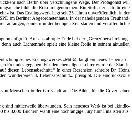
ückkehr nach Berlin über verschlungene Wege. Der Protagonist will
ungsreiche bildhafte Reise mitgenommen. Ein Stoff, der sich für eine
r - ist. Das Erstlingswerk liegt seit 25 Jahren unveröffentlicht in der
e SPD im Berliner Abgeordnetenhaus. In der naheliegenden Treuhand-
it anfangen, sondern in der heutigen Zeit starten und veröffentlichte
ption aufgreift. Auf das abrupte Ende bei der „Grenzüberschreitung“
 denn auch Lichtenrade spielt eine kleine Rolle in seinem aktuellen
ffentlichung seines Erstlingswerkes „Mit 65 fängt ein neues Leben an –
en Freundes gegeben. Für den ehemaligen Lehrer wurde der Start in
auf diesen Lebensabschnitt.“ In einer Rezension schreibt Dr. Heinz
en wunderbaren 3. Lebensabschnitt... preisgibt. Die eindrucksvolle
 von Menschen in der Großstadt an. Die Bilder für die Cover seiner
 sind mittlerweile überwunden. Sein neuestes Werk ist bei „kindle-
 bis 3.000 Büchern wählt eine hochrangige Jury fünf Finalisten aus.