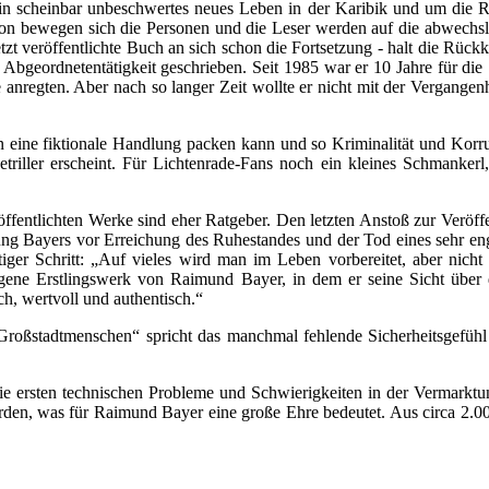
n scheinbar unbeschwertes neues Leben in der Karibik und um die R
tion bewegen sich die Personen und die Leser werden auf die abwechsl
t veröffentlichte Buch an sich schon die Fortsetzung - halt die Rückkeh
Abgeordnetentätigkeit geschrieben. Seit 1985 war er 10 Jahre für di
 anregten. Aber nach so langer Zeit wollte er nicht mit der Vergangenhe
 eine fiktionale Handlung packen kann und so Kriminalität und Korru
etriller erscheint. Für Lichtenrade-Fans noch ein kleines Schmankerl,
veröffentlichten Werke sind eher Ratgeber. Den letzten Anstoß zur Verö
ng Bayers vor Erreichung des Ruhestandes und der Tod eines sehr eng
ger Schritt: „Auf vieles wird man im Leben vorbereitet, aber nicht 
gene Erstlingswerk von Raimund Bayer, in dem er seine Sicht über d
h, wertvoll und authentisch.“
Großstadtmenschen“ spricht das manchmal fehlende Sicherheitsgefühl
e ersten technischen Probleme und Schwierigkeiten in der Vermarktung
en, was für Raimund Bayer eine große Ehre bedeutet. Aus circa 2.000