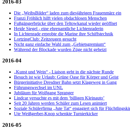
2016-03
Die „WeibsBilder“ laden zum diesjährigen Frauenmärz ein
Franzi Fröhlich hilft vielen obdachlosen Menschen
Fußgängerbrücke über den Teltowkanal wieder geöffnet
Heide Siegel - eine ehrenamtliche Lichtenraderin
In Lichtenrade erprobte die Marine ihre Schiffstechnik
LortzingClub: Zeitzeugen gesucht
Nicht ganz einfache Wahl zum „Gebietsgremium“
Während der Blockade wurden Züge nicht geheizt
2016-04
„Kunst und Wein“ - Liaison geht in die nächste Runde
Besuch ist wie Urlaub: Grüne Oase für Körper und Geist
Bürgerinitiative Dresdner Bahn setzt Klageweg in Gang
Führungswechsel im UNL
Jubiläum für Wolfgang Spranger
Lindcar versuchte es mit dem ‘billigen Kleinauto’
Seit 20 Jahren werden Schüler zum Lesen animiert
Soziale Schülerfirma „Jute Tat“ engagiert sich für Flüchtlingski
Ute Weißgerber-Knop schenkte Turnierkicker
2016-05