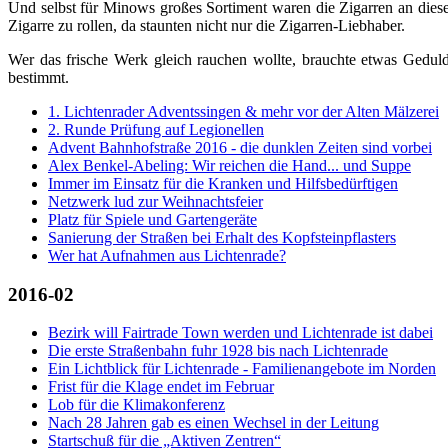
Und selbst für Minows großes Sortiment waren die Zigarren an dies
Zigarre zu rollen, da staunten nicht nur die Zigarren-Liebhaber.
Wer das frische Werk gleich rauchen wollte, brauchte etwas Gedul
bestimmt.
1. Lichtenrader Adventssingen & mehr vor der Alten Mälzerei
2. Runde Prüfung auf Legionellen
Advent Bahnhofstraße 2016 - die dunklen Zeiten sind vorbei
Alex Benkel-Abeling: Wir reichen die Hand... und Suppe
Immer im Einsatz für die Kranken und Hilfsbedürftigen
Netzwerk lud zur Weihnachtsfeier
Platz für Spiele und Gartengeräte
Sanierung der Straßen bei Erhalt des Kopfsteinpflasters
Wer hat Aufnahmen aus Lichtenrade?
2016-02
Bezirk will Fairtrade Town werden und Lichtenrade ist dabei
Die erste Straßenbahn fuhr 1928 bis nach Lichtenrade
Ein Lichtblick für Lichtenrade - Familienangebote im Norden
Frist für die Klage endet im Februar
Lob für die Klimakonferenz
Nach 28 Jahren gab es einen Wechsel in der Leitung
Startschuß für die „Aktiven Zentren“