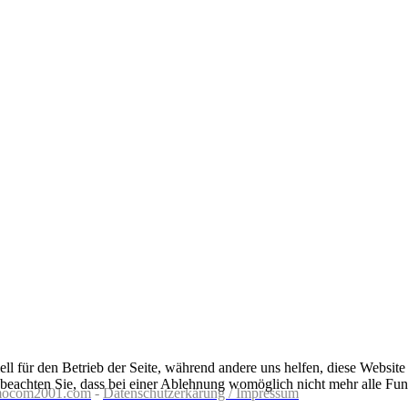
ell für den Betrieb der Seite, während andere uns helfen, diese Websit
 beachten Sie, dass bei einer Ablehnung womöglich nicht mehr alle Funk
ocom2001.com
-
Datenschutzerkärung / Impressum