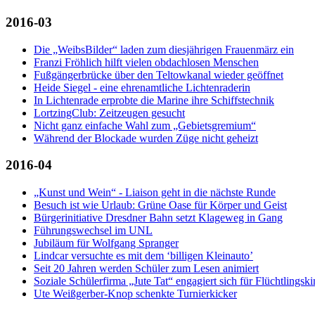
2016-03
Die „WeibsBilder“ laden zum diesjährigen Frauenmärz ein
Franzi Fröhlich hilft vielen obdachlosen Menschen
Fußgängerbrücke über den Teltowkanal wieder geöffnet
Heide Siegel - eine ehrenamtliche Lichtenraderin
In Lichtenrade erprobte die Marine ihre Schiffstechnik
LortzingClub: Zeitzeugen gesucht
Nicht ganz einfache Wahl zum „Gebietsgremium“
Während der Blockade wurden Züge nicht geheizt
2016-04
„Kunst und Wein“ - Liaison geht in die nächste Runde
Besuch ist wie Urlaub: Grüne Oase für Körper und Geist
Bürgerinitiative Dresdner Bahn setzt Klageweg in Gang
Führungswechsel im UNL
Jubiläum für Wolfgang Spranger
Lindcar versuchte es mit dem ‘billigen Kleinauto’
Seit 20 Jahren werden Schüler zum Lesen animiert
Soziale Schülerfirma „Jute Tat“ engagiert sich für Flüchtlingski
Ute Weißgerber-Knop schenkte Turnierkicker