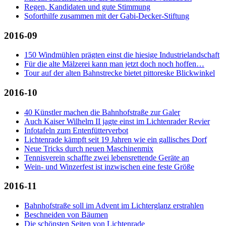
Regen, Kandidaten und gute Stimmung
Soforthilfe zusammen mit der Gabi-Decker-Stiftung
2016-09
150 Windmühlen prägten einst die hiesige Industrielandschaft
Für die alte Mälzerei kann man jetzt doch noch hoffen…
Tour auf der alten Bahnstrecke bietet pittoreske Blickwinkel
2016-10
40 Künstler machen die Bahnhofstraße zur Galer
Auch Kaiser Wilhelm II jagte einst im Lichtenrader Revier
Infotafeln zum Entenfütterverbot
Lichtenrade kämpft seit 19 Jahren wie ein gallisches Dorf
Neue Tricks durch neuen Maschinenmix
Tennisverein schaffte zwei lebensrettende Geräte an
Wein- und Winzerfest ist inzwischen eine feste Größe
2016-11
Bahnhofstraße soll im Advent im Lichterglanz erstrahlen
Beschneiden von Bäumen
Die schönsten Seiten von Lichtenrade