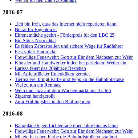
Wer ist für den Zaun zuständig?
2016-07
„Ich bin froh, dass das Internet nicht reparieren kann“
Beirat für Eigentümer
Ehrenamtliche geehrt - Förderpreis für den LBC 25
Ein Stück Normalität
Es fehlen Zebrastreifen und sichere Wege für Radfahrer
Fest voller Eindrücke
Freiwillige Feuerwehr: Gott zur Ehr dem Nächsten zur Wehr
Künstler und Handwerker luden bei perfektem Wetter ein
Larissa feiert das 20jährige Bestehen
Mit Apfelpflücker Entenküken gerettet
Tiermalerei bringt Farbe und Pepp an die Bahnhofstraße
Viel zu tun am Renntag
Wein und Jazz auf dem Wochenmarkt am 16. Juli
Zigarren handgerollt
Zum Frühlingsfest in den Blohmgarten
2016-08
Bahnpläne legen Lichtenrade über Jahre hinaus lahm
Freiwillige Feuerwehr: Gott zur Ehr dem Nächsten zur Wehr
Mit ein bisschen Farbe die Bahnhofstraße verzaubert