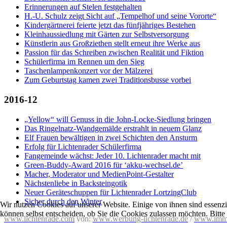
Erinnerungen auf Stelen festgehalten
H.-U. Schulz zeigt Sicht auf „Tempelhof und seine Vororte“
Kindergärtnerei feierte jetzt das fünfjähriges Bestehen
Kleinhaussiedlung mit Gärten zur Selbstversorgung
Künstlerin aus Großziethen stellt erneut ihre Werke aus
Passion für das Schreiben zwischen Realität und Fiktion
Schülerfirma im Rennen um den Sieg
Taschenlampenkonzert vor der Mälzerei
Zum Geburtstag kamen zwei Traditionsbusse vorbei
2016-12
„Yellow“ will Genuss in die John-Locke-Siedlung bringen
Das Ringelnatz-Wandgemälde erstrahlt in neuem Glanz
Elf Frauen bewältigen in zwei Schichten den Ansturm
Erfolg für Lichtenrader Schülerfirma
Fangemeinde wächst: Jeder 10. Lichtenrader macht mit
Green-Buddy-Award 2016 für ‘akku-wechsel.de’
Macher, Moderator und MedienPoint-Gestalter
Nächstenliebe in Backsteingotik
Neuer Geräteschuppen für Lichtenrader LortzingClub
Sicher durch den Winter
Wir nutzen Cookies auf unserer Website. Einige von ihnen sind essenzi
können selbst entscheiden, ob Sie die Cookies zulassen möchten. Bitte
www.lichtenrade.com
von:
www.werbung-lichtenrade.de
/
www.imm