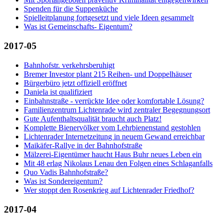
Spenden für die Suppenküche
Spielleitplanung fortgesetzt und viele Ideen gesammelt
Was ist Gemeinschafts- Eigentum?
2017-05
Bahnhofstr. verkehrsberuhigt
Bremer Investor plant 215 Reihen- und Doppelhäuser
Bürgerbüro jetzt offiziell eröffnet
Daniela ist qualifiziert
Einbahnstraße - verrückte Idee oder komfortable Lösung?
Familienzentrum Lichtenrade wird zentraler Begegnungsort
Gute Aufenthaltsqualität braucht auch Platz!
Komplette Bienervölker vom Lehrbienenstand gestohlen
Lichtenrader Internetzeitung in neuem Gewand erreichbar
Maikäfer-Rallye in der Bahnhofstraße
Mälzerei-Eigentümer haucht Haus Buhr neues Leben ein
Mit 48 erlag Nikolaus Lenau den Folgen eines Schlaganfalls
Quo Vadis Bahnhofstraße?
Was ist Sondereigentum?
Wer stoppt den Rosenkrieg auf Lichtenrader Friedhof?
2017-04