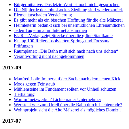
Bürgerinitiative: Das letzte Wort ist noch nicht gesprochen
Die Nilpferde der John-Locke- Siedlung sind wieder zurück
Elementarschaden Versicherung
Es gibt mehr als ein bisschen Hoffnung für die alte Mälzerei
Heimleiterin bedankt sich bei unermüdlichen Ehrenamtlichen
Jeden Tag einmal im Internet abstimmen
KlaRas-Verlag zeigt Strecke über die grüne Stadtkante
Knapp 100 Reiter absolvierten Spring- und Dressur-
Prüfungen
Raumplaner: „Die Bahn muß sich nach nach uns richten“
Verantwortung nicht nachgekommmen
2017-09
Manfred Loth: Immer auf der Suche nach dem neuen Kick
Moos gegen Feinstaub
Mühlensteine im Fundament sollten vor Unheil schützen
Tierhaltung
Warum ‘netzwerken’ Lichtenrader Unternehmer
Wer steht wie zum Urteil über die Bahn durch Lichtenrade?
Wohnprojekt sieht die Alte Mälzerei als mögliches Domizil
2017-07