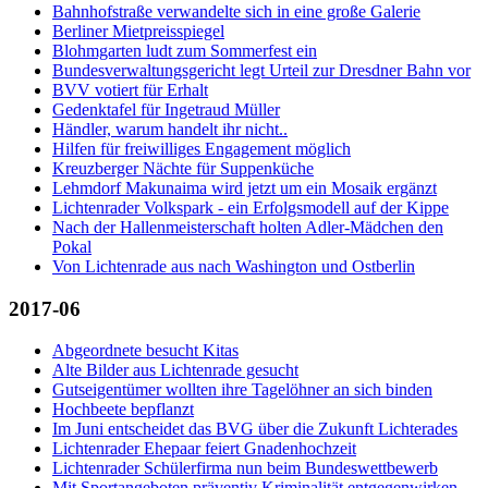
Bahnhofstraße verwandelte sich in eine große Galerie
Berliner Mietpreisspiegel
Blohmgarten ludt zum Sommerfest ein
Bundesverwaltungsgericht legt Urteil zur Dresdner Bahn vor
BVV votiert für Erhalt
Gedenktafel für Ingetraud Müller
Händler, warum handelt ihr nicht..
Hilfen für freiwilliges Engagement möglich
Kreuzberger Nächte für Suppenküche
Lehmdorf Makunaima wird jetzt um ein Mosaik ergänzt
Lichtenrader Volkspark - ein Erfolgsmodell auf der Kippe
Nach der Hallenmeisterschaft holten Adler-Mädchen den
Pokal
Von Lichtenrade aus nach Washington und Ostberlin
2017-06
Abgeordnete besucht Kitas
Alte Bilder aus Lichtenrade gesucht
Gutseigentümer wollten ihre Tagelöhner an sich binden
Hochbeete bepflanzt
Im Juni entscheidet das BVG über die Zukunft Lichterades
Lichtenrader Ehepaar feiert Gnadenhochzeit
Lichtenrader Schülerfirma nun beim Bundeswettbewerb
Mit Sportangeboten präventiv Kriminalität entgegenwirken