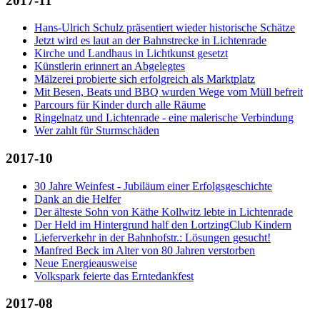
2017-11
Hans-Ulrich Schulz präsentiert wieder historische Schätze
Jetzt wird es laut an der Bahnstrecke in Lichtenrade
Kirche und Landhaus in Lichtkunst gesetzt
Künstlerin erinnert an Abgelegtes
Mälzerei probierte sich erfolgreich als Marktplatz
Mit Besen, Beats und BBQ wurden Wege vom Müll befreit
Parcours für Kinder durch alle Räume
Ringelnatz und Lichtenrade - eine malerische Verbindung
Wer zahlt für Sturmschäden
2017-10
30 Jahre Weinfest - Jubiläum einer Erfolgsgeschichte
Dank an die Helfer
Der älteste Sohn von Käthe Kollwitz lebte in Lichtenrade
Der Held im Hintergrund half den LortzingClub Kindern
Lieferverkehr in der Bahnhofstr.: Lösungen gesucht!
Manfred Beck im Alter von 80 Jahren verstorben
Neue Energieausweise
Volkspark feierte das Erntedankfest
2017-08