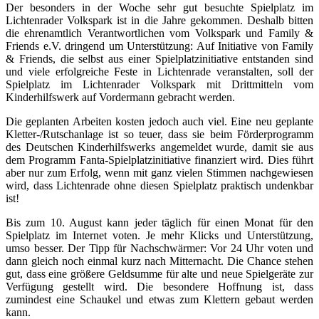
Der besonders in der Woche sehr gut besuchte Spielplatz im
Lichtenrader Volkspark ist in die Jahre gekommen. Deshalb bitten
die ehrenamtlich Verantwortlichen vom Volkspark und Family &
Friends e.V. dringend um Unterstützung: Auf Initiative von Family
& Friends, die selbst aus einer Spielplatzinitiative entstanden sind
und viele erfolgreiche Feste in Lichtenrade veranstalten, soll der
Spielplatz im Lichtenrader Volkspark mit Drittmitteln vom
Kinderhilfswerk auf Vordermann gebracht werden.
Die geplanten Arbeiten kosten jedoch auch viel. Eine neu geplante
Kletter-/Rutschanlage ist so teuer, dass sie beim Förderprogramm
des Deutschen Kinderhilfswerks angemeldet wurde, damit sie aus
dem Programm Fanta-Spielplatzinitiative finanziert wird. Dies führt
aber nur zum Erfolg, wenn mit ganz vielen Stimmen nachgewiesen
wird, dass Lichtenrade ohne diesen Spielplatz praktisch undenkbar
ist!
Bis zum 10. August kann jeder täglich für einen Monat für den
Spielplatz im Internet voten. Je mehr Klicks und Unterstützung,
umso besser. Der Tipp für Nachschwärmer: Vor 24 Uhr voten und
dann gleich noch einmal kurz nach Mitternacht. Die Chance stehen
gut, dass eine größere Geldsumme für alte und neue Spielgeräte zur
Verfügung gestellt wird. Die besondere Hoffnung ist, dass
zumindest eine Schaukel und etwas zum Klettern gebaut werden
kann.