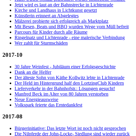
Jetzt wird es laut an der Bahnstrecke in Lichtenrade
Kirche und Landhaus in Lichtkunst gesetzt
Künstlerin erinnert an Abgelegtes
Mälzerei probierte sich erfolgreich als Marktplatz
Mit Besen, Beats und BBQ wurden Wege vom Müll befreit
Parcours für Kinder durch alle Räume
Ringelnatz und Lichtenrade - eine malerische Verbindung
Wer zahlt für Sturmschäden
2017-10
30 Jahre Weinfest - Jubiläum einer Erfolgsgeschichte
Dank an die Helfer
Der älteste Sohn von Käthe Kollwitz lebte in Lichtenrade
Der Held im Hintergrund half den LortzingClub Kindern
Lieferverkehr in der Bahnhofstr.: Lösungen gesucht!
Manfred Beck im Alter von 80 Jahren verstorben
Neue Energieausweise
Volkspark feierte das Erntedankfest
2017-08
Bürgerinitiative: Das letzte Wort ist noch nicht gesprochen
Die Nilpferde der John-Locke- Siedlung sind wieder zurück