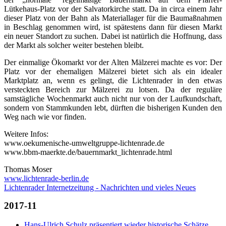
Lütkehaus-Platz vor der Salvatorkirche statt. Da in circa einem Jahr
dieser Platz von der Bahn als Materiallager für die Baumaßnahmen
in Beschlag genommen wird, ist spätestens dann für diesen Markt
ein neuer Standort zu suchen. Dabei ist natürlich die Hoffnung, dass
der Markt als solcher weiter bestehen bleibt.
Der einmalige Ökomarkt vor der Alten Mälzerei machte es vor: Der
Platz vor der ehemaligen Mälzerei bietet sich als ein idealer
Marktplatz an, wenn es gelingt, die Lichtenrader in den etwas
versteckten Bereich zur Mälzerei zu lotsen. Da der reguläre
samstägliche Wochenmarkt auch nicht nur von der Laufkundschaft,
sondern von Stammkunden lebt, dürften die bisherigen Kunden den
Weg nach wie vor finden.
Weitere Infos:
www.oekumenische-umweltgruppe-lichtenrade.de
www.bbm-maerkte.de/bauernmarkt_lichtenrade.html
Thomas Moser
www.lichtenrade-berlin.de
Lichtenrader Internetzeitung - Nachrichten und vieles Neues
2017-11
Hans-Ulrich Schulz präsentiert wieder historische Schätze