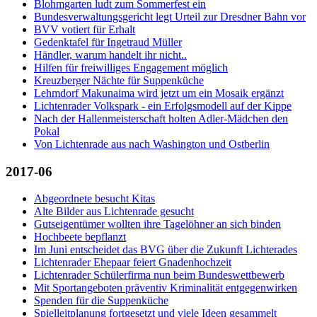
Blohmgarten ludt zum Sommerfest ein
Bundesverwaltungsgericht legt Urteil zur Dresdner Bahn vor
BVV votiert für Erhalt
Gedenktafel für Ingetraud Müller
Händler, warum handelt ihr nicht..
Hilfen für freiwilliges Engagement möglich
Kreuzberger Nächte für Suppenküche
Lehmdorf Makunaima wird jetzt um ein Mosaik ergänzt
Lichtenrader Volkspark - ein Erfolgsmodell auf der Kippe
Nach der Hallenmeisterschaft holten Adler-Mädchen den
Pokal
Von Lichtenrade aus nach Washington und Ostberlin
2017-06
Abgeordnete besucht Kitas
Alte Bilder aus Lichtenrade gesucht
Gutseigentümer wollten ihre Tagelöhner an sich binden
Hochbeete bepflanzt
Im Juni entscheidet das BVG über die Zukunft Lichterades
Lichtenrader Ehepaar feiert Gnadenhochzeit
Lichtenrader Schülerfirma nun beim Bundeswettbewerb
Mit Sportangeboten präventiv Kriminalität entgegenwirken
Spenden für die Suppenküche
Spielleitplanung fortgesetzt und viele Ideen gesammelt