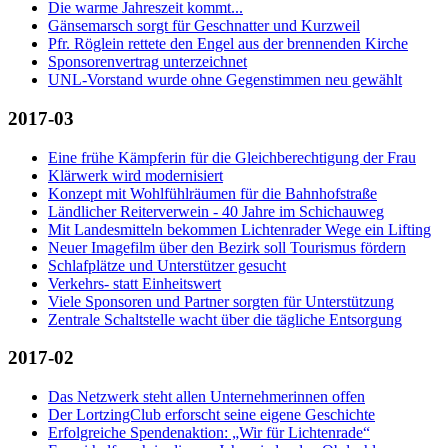
Die warme Jahreszeit kommt...
Gänsemarsch sorgt für Geschnatter und Kurzweil
Pfr. Röglein rettete den Engel aus der brennenden Kirche
Sponsorenvertrag unterzeichnet
UNL-Vorstand wurde ohne Gegenstimmen neu gewählt
2017-03
Eine frühe Kämpferin für die Gleichberechtigung der Frau
Klärwerk wird modernisiert
Konzept mit Wohlfühlräumen für die Bahnhofstraße
Ländlicher Reiterverwein - 40 Jahre im Schichauweg
Mit Landesmitteln bekommen Lichtenrader Wege ein Lifting
Neuer Imagefilm über den Bezirk soll Tourismus fördern
Schlafplätze und Unterstützer gesucht
Verkehrs- statt Einheitswert
Viele Sponsoren und Partner sorgten für Unterstützung
Zentrale Schaltstelle wacht über die tägliche Entsorgung
2017-02
Das Netzwerk steht allen Unternehmerinnen offen
Der LortzingClub erforscht seine eigene Geschichte
Erfolgreiche Spendenaktion: „Wir für Lichtenrade“