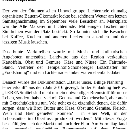
Der von der Ökumenischen Umweltgruppe Lichtenrade einmalig
organisierte Bauern-Ökomarkt lockte bei schönem Wetter am letzten
Samstagnachmittag im September viele Besucher an. Marktplatz
war die Alte Mälzerei in Lichtenrade. Mit einigen Tischen und
Stuhlreihen war der Platz bestückt. So konnten sich die Besucher
bei Kaffee, Kuchen und anderen Leckereien ausruhen und der
jazzigen Musik lauschen.
Das bunte Markttreiben wurde mit Musik und kulinarischen
Angeboten unterstützt. Landwirte aus der Region verkauften
Kartoffeln, Obst und Gemüse, Käse und Nüsse. Ein Fairtrade-
Stand, Vertreter der Tempelhof-Schöneberger Botschafter für
„Foodsharing“ und ein Lichtenrader Imker waren ebenfalls dabei.
Danach wurde die Dokumentation „Bauer unser, Billige Nahrung –
teuer erkauft“ aus dem Jahr 2016 gezeigt. In der Einladung hieß es:
„LEBENSmittel sind nicht nur ein notwendiger Brennstoff für unser
Leben, sondern haben viel mit Genuss und Gemeinschaft, aber auch
mit Gerechtigkeit zu tun. Wie geht es da eigentlich denen, die dafür
sorgen, dass wir Brot, Butter und Käse, Obst und Gemüse, Fleisch,
Wein und Bier genießen können? - in einer Welt, in der
Lebensmittel im Überfluss produziert werden.“ Mit dieser Frage
beschäftigten sich der Markt und auch der Film. Am Vormittag fand
der „normale“ regelmäßige Bauernmarkt auf dem Pfarrer-