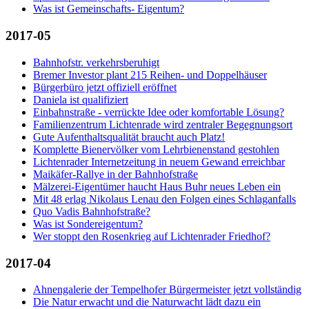
Was ist Gemeinschafts- Eigentum?
2017-05
Bahnhofstr. verkehrsberuhigt
Bremer Investor plant 215 Reihen- und Doppelhäuser
Bürgerbüro jetzt offiziell eröffnet
Daniela ist qualifiziert
Einbahnstraße - verrückte Idee oder komfortable Lösung?
Familienzentrum Lichtenrade wird zentraler Begegnungsort
Gute Aufenthaltsqualität braucht auch Platz!
Komplette Bienervölker vom Lehrbienenstand gestohlen
Lichtenrader Internetzeitung in neuem Gewand erreichbar
Maikäfer-Rallye in der Bahnhofstraße
Mälzerei-Eigentümer haucht Haus Buhr neues Leben ein
Mit 48 erlag Nikolaus Lenau den Folgen eines Schlaganfalls
Quo Vadis Bahnhofstraße?
Was ist Sondereigentum?
Wer stoppt den Rosenkrieg auf Lichtenrader Friedhof?
2017-04
Ahnengalerie der Tempelhofer Bürgermeister jetzt vollständig
Die Natur erwacht und die Naturwacht lädt dazu ein