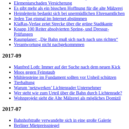
Elementarschaden Versicherung
Es gibt mehr als ein bisschen Hoffnung für die alte Mälzerei
Heimleiterin bedankt sich bei unermüdlichen Ehrenamtlichen
Jeden Tag einmal im Internet abstimmen
KlaRas-Verlag zeigt Strecke über die grüne Stadtkante
Knapp 100 Reiter absolvierten Spring- und Dressur-
Prüfungen
Raumplaner: „Die Bahn muß sich nach nach uns richten“
Verantwortung nicht nachgekommmen
2017-09
Manfred Loth: Immer auf der Suche nach dem neuen Kick
Moos gegen Feinstaub
Mühlensteine im Fundament sollten vor Unheil schützen
Tierhaltung
Warum ‘netzwerken’ Lichtenrader Unternehmer
Wer steht wie zum Urteil über die Bahn durch Lichtenrade?
Wohnprojekt sieht die Alte Mälzerei als mögliches Domizil
2017-07
Bahnhofstraße verwandelte sich in eine große Galerie
Berliner Mietpreisspiegel