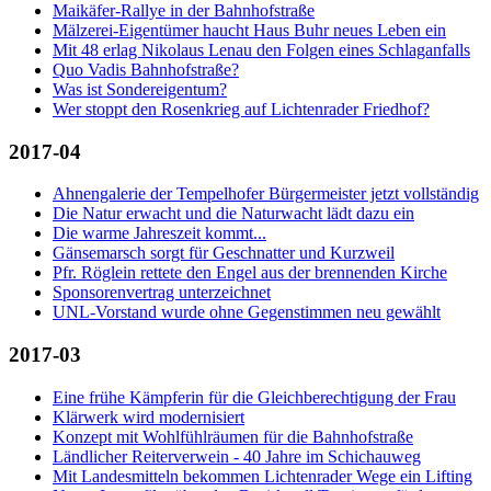
Maikäfer-Rallye in der Bahnhofstraße
Mälzerei-Eigentümer haucht Haus Buhr neues Leben ein
Mit 48 erlag Nikolaus Lenau den Folgen eines Schlaganfalls
Quo Vadis Bahnhofstraße?
Was ist Sondereigentum?
Wer stoppt den Rosenkrieg auf Lichtenrader Friedhof?
2017-04
Ahnengalerie der Tempelhofer Bürgermeister jetzt vollständig
Die Natur erwacht und die Naturwacht lädt dazu ein
Die warme Jahreszeit kommt...
Gänsemarsch sorgt für Geschnatter und Kurzweil
Pfr. Röglein rettete den Engel aus der brennenden Kirche
Sponsorenvertrag unterzeichnet
UNL-Vorstand wurde ohne Gegenstimmen neu gewählt
2017-03
Eine frühe Kämpferin für die Gleichberechtigung der Frau
Klärwerk wird modernisiert
Konzept mit Wohlfühlräumen für die Bahnhofstraße
Ländlicher Reiterverwein - 40 Jahre im Schichauweg
Mit Landesmitteln bekommen Lichtenrader Wege ein Lifting