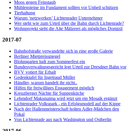
Moos gegen Feinstaub
Mühlensteine im Fundament sollten vor Unheil schützen
Tierhaltung
Warum ‘netzwerken’ Lichtenrader Unternehmer
Wer steht wie zum Urteil über die Bahn durch Lichtenrade?
Wohnprojekt sieht die Alte Mälzerei als mögliches Domizil
2017-07
Bahnhofstraße verwandelte sich in eine große Galerie
Berliner Mietpreisspiegel
Blohmgarten ludt zum Sommerfest ein
Bundesverwaltungsgericht legt Urteil zur Dresdner Bahn vor
BVV votiert für Erhalt
Gedenktafel für Ingetraud Müller
Händler, warum handelt ihr nicht..
Hilfen für freiwilliges Engagement möglich
Kreuzberger Nächte für Suppenküche
Lehmdorf Makunaima wird jetzt um ein Mosaik ergänzt
Lichtenrader Volkspark - ein Erfolgsmodell auf der Kippe
Nach der Hallenmeisterschaft holten Adler-Mädchen den
Pokal
Von Lichtenrade aus nach Washington und Ostberlin
2017-06