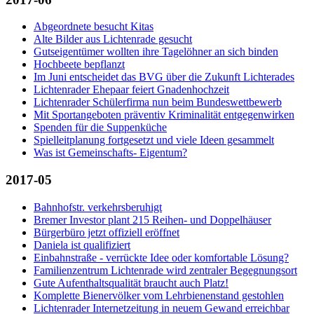
Abgeordnete besucht Kitas
Alte Bilder aus Lichtenrade gesucht
Gutseigentümer wollten ihre Tagelöhner an sich binden
Hochbeete bepflanzt
Im Juni entscheidet das BVG über die Zukunft Lichterades
Lichtenrader Ehepaar feiert Gnadenhochzeit
Lichtenrader Schülerfirma nun beim Bundeswettbewerb
Mit Sportangeboten präventiv Kriminalität entgegenwirken
Spenden für die Suppenküche
Spielleitplanung fortgesetzt und viele Ideen gesammelt
Was ist Gemeinschafts- Eigentum?
2017-05
Bahnhofstr. verkehrsberuhigt
Bremer Investor plant 215 Reihen- und Doppelhäuser
Bürgerbüro jetzt offiziell eröffnet
Daniela ist qualifiziert
Einbahnstraße - verrückte Idee oder komfortable Lösung?
Familienzentrum Lichtenrade wird zentraler Begegnungsort
Gute Aufenthaltsqualität braucht auch Platz!
Komplette Bienervölker vom Lehrbienenstand gestohlen
Lichtenrader Internetzeitung in neuem Gewand erreichbar