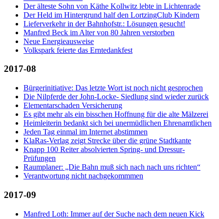
Der älteste Sohn von Käthe Kollwitz lebte in Lichtenrade
Der Held im Hintergrund half den LortzingClub Kindern
Lieferverkehr in der Bahnhofstr.: Lösungen gesucht!
Manfred Beck im Alter von 80 Jahren verstorben
Neue Energieausweise
Volkspark feierte das Erntedankfest
2017-08
Bürgerinitiative: Das letzte Wort ist noch nicht gesprochen
Die Nilpferde der John-Locke- Siedlung sind wieder zurück
Elementarschaden Versicherung
Es gibt mehr als ein bisschen Hoffnung für die alte Mälzerei
Heimleiterin bedankt sich bei unermüdlichen Ehrenamtlichen
Jeden Tag einmal im Internet abstimmen
KlaRas-Verlag zeigt Strecke über die grüne Stadtkante
Knapp 100 Reiter absolvierten Spring- und Dressur-
Prüfungen
Raumplaner: „Die Bahn muß sich nach nach uns richten“
Verantwortung nicht nachgekommmen
2017-09
Manfred Loth: Immer auf der Suche nach dem neuen Kick