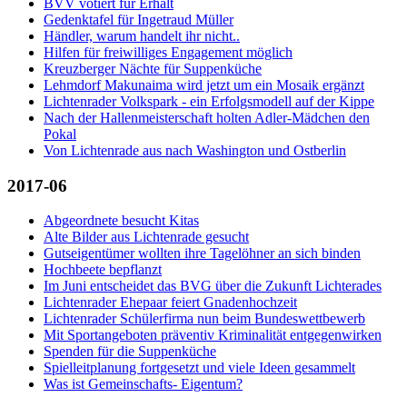
BVV votiert für Erhalt
Gedenktafel für Ingetraud Müller
Händler, warum handelt ihr nicht..
Hilfen für freiwilliges Engagement möglich
Kreuzberger Nächte für Suppenküche
Lehmdorf Makunaima wird jetzt um ein Mosaik ergänzt
Lichtenrader Volkspark - ein Erfolgsmodell auf der Kippe
Nach der Hallenmeisterschaft holten Adler-Mädchen den
Pokal
Von Lichtenrade aus nach Washington und Ostberlin
2017-06
Abgeordnete besucht Kitas
Alte Bilder aus Lichtenrade gesucht
Gutseigentümer wollten ihre Tagelöhner an sich binden
Hochbeete bepflanzt
Im Juni entscheidet das BVG über die Zukunft Lichterades
Lichtenrader Ehepaar feiert Gnadenhochzeit
Lichtenrader Schülerfirma nun beim Bundeswettbewerb
Mit Sportangeboten präventiv Kriminalität entgegenwirken
Spenden für die Suppenküche
Spielleitplanung fortgesetzt und viele Ideen gesammelt
Was ist Gemeinschafts- Eigentum?