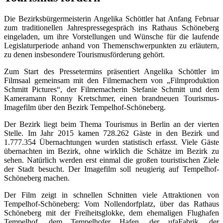
Die Bezirksbürgermeisterin Angelika Schöttler hat Anfang Februar
zum traditionellen Jahrespressegespräch ins Rathaus Schöneberg
eingeladen, um ihre Vorstellungen und Wünsche für die laufende
Legislaturperiode anhand von Themenschwerpunkten zu erläutern,
zu denen insbesondere Tourismusförderung gehört.
Zum Start des Pressetermins präsentiert Angelika Schöttler im
Filmsaal gemeinsam mit den Filmemachern von „Filmproduktion
Schmitt Pictures“, der Filmemacherin Stefanie Schmitt und dem
Kameramann Ronny Kretschmer, einen brandneuen Tourismus-
Imagefilm über den Bezirk Tempelhof-Schöneberg.
Der Bezirk liegt beim Thema Tourismus in Berlin an der vierten
Stelle. Im Jahr 2015 kamen 728.262 Gäste in den Bezirk und
1.777.354 Übernachtungen wurden statistisch erfasst. Viele Gäste
übernachten im Bezirk, ohne wirklich die Schätze im Bezirk zu
sehen. Natürlich werden erst einmal die großen touristischen Ziele
der Stadt besucht. Der Imagefilm soll neugierig auf Tempelhof-
Schöneberg machen.
Der Film zeigt in schnellen Schnitten viele Attraktionen von
Tempelhof-Schöneberg: Vom Nollendorfplatz, über das Rathaus
Schöneberg mit der Freiheitsglokke, dem ehemaligen Flughafen
Tempelhof, dem Tempelhofer Hafen, der ufaFabrik, der