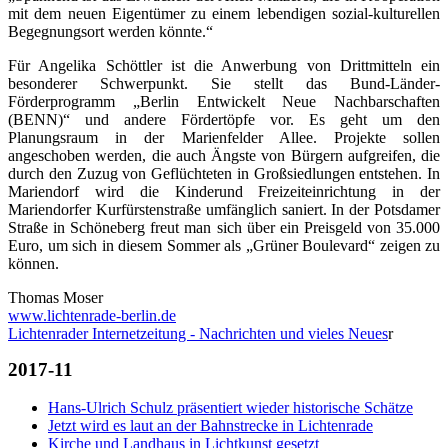
mit dem neuen Eigentümer zu einem lebendigen sozial-kulturellen
Begegnungsort werden könnte.“
Für Angelika Schöttler ist die Anwerbung von Drittmitteln ein
besonderer Schwerpunkt. Sie stellt das Bund-Länder-
Förderprogramm „Berlin Entwickelt Neue Nachbarschaften
(BENN)“ und andere Fördertöpfe vor. Es geht um den
Planungsraum in der Marienfelder Allee. Projekte sollen
angeschoben werden, die auch Ängste von Bürgern aufgreifen, die
durch den Zuzug von Geflüchteten in Großsiedlungen entstehen. In
Mariendorf wird die Kinderund Freizeiteinrichtung in der
Mariendorfer Kurfürstenstraße umfänglich saniert. In der Potsdamer
Straße in Schöneberg freut man sich über ein Preisgeld von 35.000
Euro, um sich in diesem Sommer als „Grüner Boulevard“ zeigen zu
können.
Thomas Moser
www.lichtenrade-berlin.de
Lichtenrader Internetzeitung - Nachrichten und vieles Neues
r
2017-11
Hans-Ulrich Schulz präsentiert wieder historische Schätze
Jetzt wird es laut an der Bahnstrecke in Lichtenrade
Kirche und Landhaus in Lichtkunst gesetzt