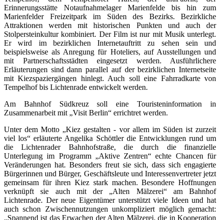
Erinnerungsstätte Notaufnahmelager Marienfelde bis hin zum
Marienfelder Freizeitpark im Süden des Bezirks. Bezirkliche
Attraktionen werden mit historischen Punkten und auch der
Stolpersteinkultur kombiniert. Der Film ist nur mit Musik unterlegt.
Er wird im bezirklichen Internetauftritt zu sehen sein und
beispielsweise als Anregung für Hoteliers, auf Ausstellungen und
mit Partnerschaftsstädten eingesetzt werden. Ausführlichere
Erläuterungen sind dann parallel auf der bezirklichen Internetseite
mit Kiezspaziergängen hinlegt. Auch soll eine Fahrradkarte von
Tempelhof bis Lichtenrade entwickelt werden.
Am Bahnhof Südkreuz soll eine Touristeninformation in
Zusammenarbeit mit „Visit Berlin“ errichtret werden.
Unter dem Motto „Kiez gestalten - vor allem im Süden ist zurzeit
viel los“ erläuterte Angelika Schöttler die Entwicklungen rund um
die Lichtenrader Bahnhofstraße, die durch die finanzielle
Unterlegung im Programm „Aktive Zentren“ echte Chancen für
Veränderungen hat. Besonders freut sie sich, dass sich engagierte
Bürgerinnen und Bürger, Geschäftsleute und Interessenvertreter jetzt
gemeinsam für ihren Kiez stark machen. Besondere Hoffnungen
verknüpft sie auch mit der „Alten Mälzerei“ am Bahnhof
Lichtenrade. Der neue Eigentümer unterstützt viele Ideen und hat
auch schon Zwischennutzungen unkompliziert möglich gemacht:
„Spannend ist das Erwachen der Alten Mälzerei, die in Kooperation