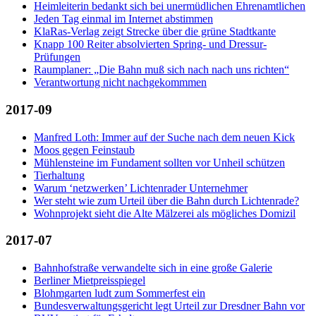
Heimleiterin bedankt sich bei unermüdlichen Ehrenamtlichen
Jeden Tag einmal im Internet abstimmen
KlaRas-Verlag zeigt Strecke über die grüne Stadtkante
Knapp 100 Reiter absolvierten Spring- und Dressur-
Prüfungen
Raumplaner: „Die Bahn muß sich nach nach uns richten“
Verantwortung nicht nachgekommmen
2017-09
Manfred Loth: Immer auf der Suche nach dem neuen Kick
Moos gegen Feinstaub
Mühlensteine im Fundament sollten vor Unheil schützen
Tierhaltung
Warum ‘netzwerken’ Lichtenrader Unternehmer
Wer steht wie zum Urteil über die Bahn durch Lichtenrade?
Wohnprojekt sieht die Alte Mälzerei als mögliches Domizil
2017-07
Bahnhofstraße verwandelte sich in eine große Galerie
Berliner Mietpreisspiegel
Blohmgarten ludt zum Sommerfest ein
Bundesverwaltungsgericht legt Urteil zur Dresdner Bahn vor