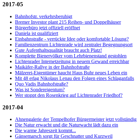
2017-05
Bahnhofstr. verkehrsberuhigt
Bremer Investor plant 215 Reihen- und Doppelhäuser
Bürgerbüro jetzt offiziell eröffnet
Daniela ist qualifiziert
Einbahnstraße - verrückte Idee oder komfortable Lösung?
Familienzentrum Lichtenrade wird zentraler Begegnungsort
Gute Aufenthaltsqualität braucht auch Platz!
Komplette Bienervölker vom Lehrbienenstand gestohlen
Lichtenrader Internetzeitung in neuem Gewand erreichbar
Maikäfer-Rallye in der Bahnhofstraße
Mälzerei-Eigentümer haucht Haus Buhr neues Leben ein
Mit 48 erlag Nikolaus Lenau den Folgen eines Schlaganfalls
Quo Vadis Bahnhofstraße?
Was ist Sondereigentum?
Wer stoppt den Rosenkrieg auf Lichtenrader Friedhof?
2017-04
Ahnengalerie der Tempelhofer Bürgermeister jetzt vollständig
Die Natur erwacht und die Naturwacht lädt dazu ein
Die warme Jahreszeit kommt...
Gänsemarsch sorgt für Geschnatter und Kurzweil