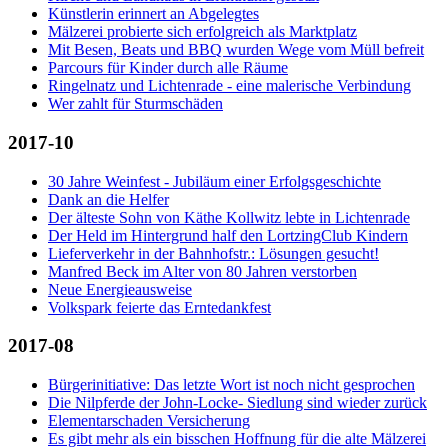
Künstlerin erinnert an Abgelegtes
Mälzerei probierte sich erfolgreich als Marktplatz
Mit Besen, Beats und BBQ wurden Wege vom Müll befreit
Parcours für Kinder durch alle Räume
Ringelnatz und Lichtenrade - eine malerische Verbindung
Wer zahlt für Sturmschäden
2017-10
30 Jahre Weinfest - Jubiläum einer Erfolgsgeschichte
Dank an die Helfer
Der älteste Sohn von Käthe Kollwitz lebte in Lichtenrade
Der Held im Hintergrund half den LortzingClub Kindern
Lieferverkehr in der Bahnhofstr.: Lösungen gesucht!
Manfred Beck im Alter von 80 Jahren verstorben
Neue Energieausweise
Volkspark feierte das Erntedankfest
2017-08
Bürgerinitiative: Das letzte Wort ist noch nicht gesprochen
Die Nilpferde der John-Locke- Siedlung sind wieder zurück
Elementarschaden Versicherung
Es gibt mehr als ein bisschen Hoffnung für die alte Mälzerei