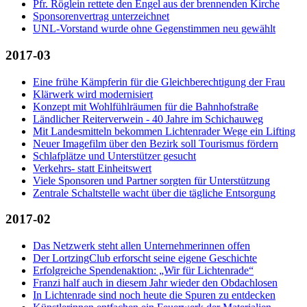
Pfr. Röglein rettete den Engel aus der brennenden Kirche
Sponsorenvertrag unterzeichnet
UNL-Vorstand wurde ohne Gegenstimmen neu gewählt
2017-03
Eine frühe Kämpferin für die Gleichberechtigung der Frau
Klärwerk wird modernisiert
Konzept mit Wohlfühlräumen für die Bahnhofstraße
Ländlicher Reiterverwein - 40 Jahre im Schichauweg
Mit Landesmitteln bekommen Lichtenrader Wege ein Lifting
Neuer Imagefilm über den Bezirk soll Tourismus fördern
Schlafplätze und Unterstützer gesucht
Verkehrs- statt Einheitswert
Viele Sponsoren und Partner sorgten für Unterstützung
Zentrale Schaltstelle wacht über die tägliche Entsorgung
2017-02
Das Netzwerk steht allen Unternehmerinnen offen
Der LortzingClub erforscht seine eigene Geschichte
Erfolgreiche Spendenaktion: „Wir für Lichtenrade“
Franzi half auch in diesem Jahr wieder den Obdachlosen
In Lichtenrade sind noch heute die Spuren zu entdecken