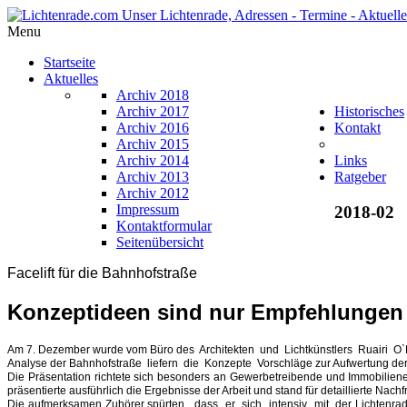
Menu
Startseite
Aktuelles
Archiv 2018
Archiv 2017
Historisches
Archiv 2016
Kontakt
Archiv 2015
Archiv 2014
Links
Archiv 2013
Ratgeber
Archiv 2012
Impressum
2018-02
Kontaktformular
Seitenübersicht
Facelift für die Bahnhofstraße
Konzeptideen sind nur Empfehlunge
Am 7. Dezember wurde vom Büro des Architekten und Lichtkünstlers Ruairi O`Bri
Analyse der Bahnhofstraße liefern die Konzepte Vorschläge zur Aufwertung 
Die Präsentation richtete sich besonders an Gewerbetreibende und Immobil
präsentierte ausführlich die Ergebnisse der Arbeit und stand für detaillierte Nac
Die aufmerksamen Zuhörer spürten, dass er sich intensiv mit der Lichtenrader 