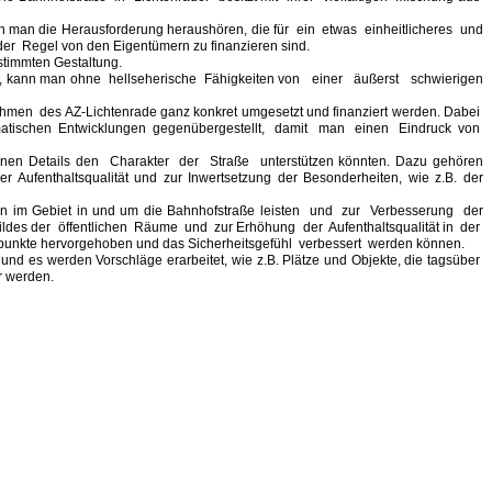
man die Herausforderung heraushören, die für ein etwas einheitlicheres und
der Regel von den Eigentümern zu finanzieren sind.
timmten Gestaltung.
en, kann man ohne hellseherische Fähigkeiten von einer äußerst schwierigen
hmen des AZ-Lichtenrade ganz konkret umgesetzt und finanziert werden. Dabei
lematischen Entwicklungen gegenübergestellt, damit man einen Eindruck von
leinen Details den Charakter der Straße unterstützen könnten. Dazu gehören
Aufenthaltsqualität und zur Inwertsetzung der Besonderheiten, wie z.B. der
n im Gebiet in und um die Bahnhofstraße leisten und zur Verbesserung der
sbildes der öffentlichen Räume und zur Erhöhung der Aufenthaltsqualität in der
nspunkte hervorgehoben und das Sicherheitsgefühl verbessert werden können.
und es werden Vorschläge erarbeitet, wie z.B. Plätze und Objekte, die tagsüber
r werden.