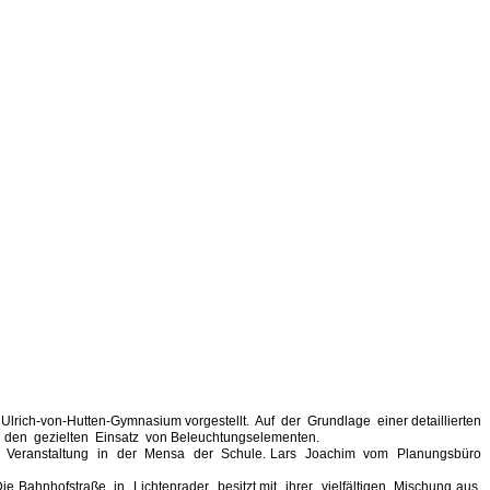
Ulrich-von-Hutten-Gymnasium vorgestellt. Auf der Grundlage einer detaillierten
 den gezielten Einsatz von Beleuchtungselementen.
 die Veranstaltung in der Mensa der Schule. Lars Joachim vom Planungsbüro
„Die Bahnhofstraße in Lichtenrader besitzt mit ihrer vielfältigen Mischung aus