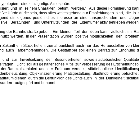
typologien eine einzigartige Atmosphäre.
siert und in seinem Charakter betont werden.“ Aus dieser Formulierung kann 
ßte Hürde dürfte sein, dass alles weitestgehend nur Empfehlungen sind, die in 
ingend ein eigenes persönliches Interesse an einer ansprechenden und abges
tensive Beratungen und Unterstützungen der Eigentümer aktiv betrieben werd
ng der Bahnhofstraße geben. Ein kleiner Teil der Ideen kann vielleicht im Ra
genutzt werden. In der Präsentation wurden positive Möglichkeiten den prob
r Zukunft ein Stück helfen, zumal punktuell auch nur das Herausstellen von k
auch Farbempfehlungen. Die Gestaltfibel soll einen Beitrag zur Erhöhung der 
t und zur Inwertsetzung der Besonderheiten sowie städtebaulichen Qualitäte
tragen. Licht soll als gestalterisches Mittel zur Verbesserung des Erscheinung
. der Raum akzentuiert und der Freiraum vernetzt, städtebauliche Identifikatio
nbeleuchtung, Objektinszenierung, Platzgestaltung, Stadtmöblierung betrachtet 
traum dienen, durch die Leitfunktion des Lichts auch in der Dunkelheit sichtba
n wurden aufgespürt und benannt.