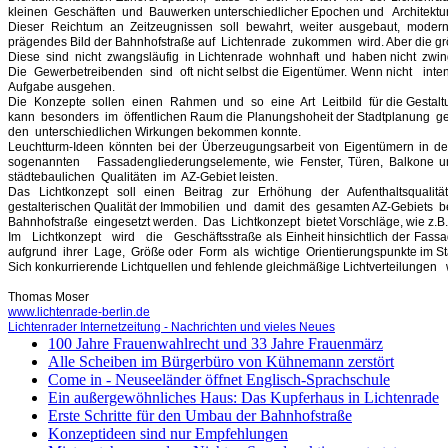
kleinen Geschäften und Bauwerken unterschiedlicher Epochen und Architektur
Dieser Reichtum an Zeitzeugnissen soll bewahrt, weiter ausgebaut, moderni
prägendes Bild der Bahnhofstraße auf Lichtenrade zukommen wird. Aber die grö
Diese sind nicht zwangsläufig in Lichtenrade wohnhaft und haben nicht zw
Die Gewerbetreibenden sind oft nicht selbst die Eigentümer. Wenn nicht in
Aufgabe ausgehen.
Die Konzepte sollen einen Rahmen und so eine Art Leitbild für die Gestaltu
kann besonders im öffentlichen Raum die Planungshoheit der Stadtplanung 
den unterschiedlichen Wirkungen bekommen konnte.
Leuchtturm-Ideen könnten bei der Überzeugungsarbeit von Eigentümern in de
sogenannten Fassadengliederungselemente, wie Fenster, Türen, Balkone und 
städtebaulichen Qualitäten im AZ-Gebiet leisten.
Das Lichtkonzept soll einen Beitrag zur Erhöhung der Aufenthaltsqualitä
gestalterischen Qualität der Immobilien und damit des gesamten AZ-Gebiets bei
Bahnhofstraße eingesetzt werden. Das Lichtkonzept bietet Vorschläge, wie z.B
Im Lichtkonzept wird die Geschäftsstraße als Einheit hinsichtlich der Fassade
aufgrund ihrer Lage, Größe oder Form als wichtige Orientierungspunkte im Stad
Sich konkurrierende Lichtquellen und fehlende gleichmäßige Lichtverteilunge
Thomas Moser
www.lichtenrade-berlin.de
Lichtenrader Internetzeitung - Nachrichten und vieles Neues
100 Jahre Frauenwahlrecht und 33 Jahre Frauenmärz
Alle Scheiben im Bürgerbüro von Kühnemann zerstört
Come in - Neuseeländer öffnet Englisch-Sprachschule
Ein außergewöhnliches Haus: Das Kupferhaus in Lichtenrade
Erste Schritte für den Umbau der Bahnhofstraße
Konzeptideen sind nur Empfehlungen