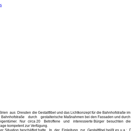
n
en aus Dresden die Gestaltfibel und das Lichtkonzept für die Bahnhofstraße im 
der Bahnhofstraße durch gestalterische Maßnahmen bei den Fassaden und durch
ieneigentümer. Nur circa 20 Betroffene und interessierte Bürger besuchten
hfrage kompetent zur Verfügung.
Situation beschäftigt hatte. In der Einleitung zur Gestaltfibel heißt es u.a.: 