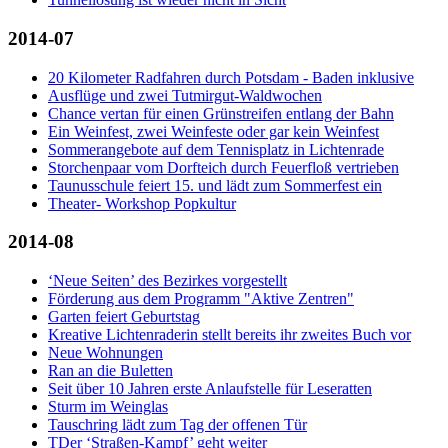
2014-07
20 Kilometer Radfahren durch Potsdam - Baden inklusive
Ausflüge und zwei Tutmirgut-Waldwochen
Chance vertan für einen Grünstreifen entlang der Bahn
Ein Weinfest, zwei Weinfeste oder gar kein Weinfest
Sommerangebote auf dem Tennisplatz in Lichtenrade
Storchenpaar vom Dorfteich durch Feuerfloß vertrieben
Taunusschule feiert 15. und lädt zum Sommerfest ein
Theater- Workshop Popkultur
2014-08
‘Neue Seiten’ des Bezirkes vorgestellt
Förderung aus dem Programm "Aktive Zentren"
Garten feiert Geburtstag
Kreative Lichtenraderin stellt bereits ihr zweites Buch vor
Neue Wohnungen
Ran an die Buletten
Seit über 10 Jahren erste Anlaufstelle für Leseratten
Sturm im Weinglas
Tauschring lädt zum Tag der offenen Tür
TDer ‘Straßen-Kampf’ geht weiter