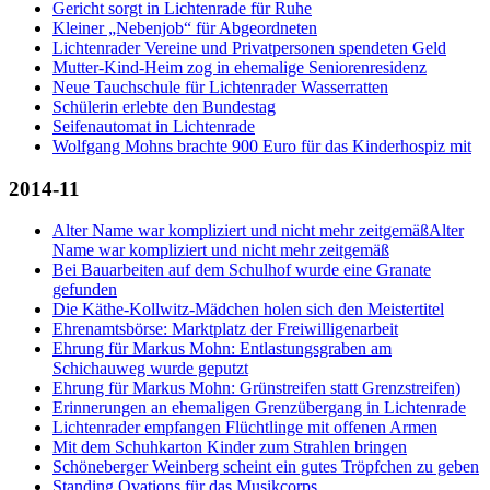
Gericht sorgt in Lichtenrade für Ruhe
Kleiner „Nebenjob“ für Abgeordneten
Lichtenrader Vereine und Privatpersonen spendeten Geld
Mutter-Kind-Heim zog in ehemalige Seniorenresidenz
Neue Tauchschule für Lichtenrader Wasserratten
Schülerin erlebte den Bundestag
Seifenautomat in Lichtenrade
Wolfgang Mohns brachte 900 Euro für das Kinderhospiz mit
2014-11
Alter Name war kompliziert und nicht mehr zeitgemäßAlter
Name war kompliziert und nicht mehr zeitgemäß
Bei Bauarbeiten auf dem Schulhof wurde eine Granate
gefunden
Die Käthe-Kollwitz-Mädchen holen sich den Meistertitel
Ehrenamtsbörse: Marktplatz der Freiwilligenarbeit
Ehrung für Markus Mohn: Entlastungsgraben am
Schichauweg wurde geputzt
Ehrung für Markus Mohn: Grünstreifen statt Grenzstreifen)
Erinnerungen an ehemaligen Grenzübergang in Lichtenrade
Lichtenrader empfangen Flüchtlinge mit offenen Armen
Mit dem Schuhkarton Kinder zum Strahlen bringen
Schöneberger Weinberg scheint ein gutes Tröpfchen zu geben
Standing Ovations für das Musikcorps