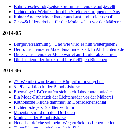
Bahn Geschwindigkeitsrekord in Lichtenrade aufgestellt
Lichtenrader Weinfest droht im Streit der Gruppen das Aus
Rainer Anders: Modellbauer aus Lust und Leidenschaft
Zeiss-Schüler arbeiten für die Modenschau vor der Mälzerei
2014-05
Bürgerversammlung - Und wie wird es nun weitergehen?
Der 5. Lichtenrader Maientanz findet statt: In Alt Lichtenrade
Die 31. Lichtenrader Meile wartet auf Läufer ab 3 Jahren
Die Lichtenrader Imker und ihre fleißigen Bienchen
2014-06
27. Weinfest wurde an das Bürgerforum vergeben
5. Pflanzaktion in der Bahnhofstraße
Ehemalige LBCer trafen sich nach Jahrzehnten wieder
Ein Mode-Frühstück der Lichtenrader vor der Mälzerei
Katholische Kirche dämmert im Dornröschenschlaf
Lichtenrade jetzt Stadtteilzentrum
Maientanz rund um den Dorfteich
Mode aus der Bahnhofstraße
Neue Lehrküche soll beim Weg zurück ins Leben helfen
Tunnellösung ist wieder nicht in Sicht