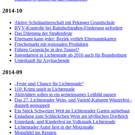
2014-10
Aktive Schulpartnerschaft mit Pekinger Grundschule
BVV-Kontrolle bei Bahnhofstraßen-Förderung gefordert
Das Dilemma der Straßenfeste
Ehrenamt kann jeder: Bezirk verlieh Ehrenamtskarten
Frischemarkt mit regionalen Produkten
Führen Gespräche in den Tunnel?
Jugendarrest in Lichtenrade ab 2016 auch für Brandenburg
Unterkunft für Asylsuchende
2014-09
„Feste sind Chance für Lichtenrade“
110: Krimi spielt in Lichtenrade
Aktivitäten sollen in ein gemeinsames Leitbild passen
Das 27. Lichtenrader Wein- und Varieté-Kabarett Winzerfest -
doppelt gemoppelt
Ein Stück Schweizer Welt im Lichtenrader Garten aufgebaut
Einladung zum Schlückchen Wein am idyllischen Dorfteich
Erntedank- und Kinderfest im Volkspark Lichtenrade
Lichtenrader Autor liest in der Motzstraße
Mopsfidel ins Rennen