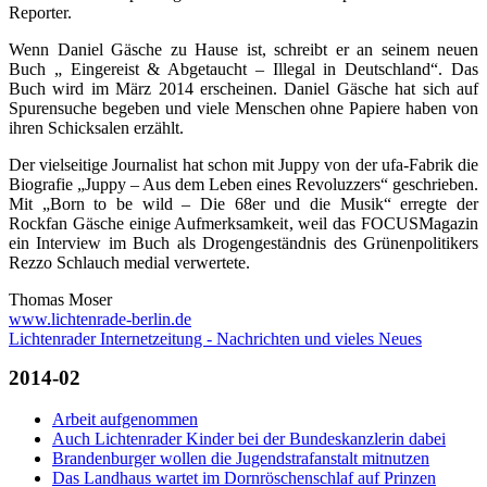
Reporter.
Wenn Daniel Gäsche zu Hause ist, schreibt er an seinem neuen
Buch „ Eingereist & Abgetaucht – Illegal in Deutschland“. Das
Buch wird im März 2014 erscheinen. Daniel Gäsche hat sich auf
Spurensuche begeben und viele Menschen ohne Papiere haben von
ihren Schicksalen erzählt.
Der vielseitige Journalist hat schon mit Juppy von der ufa-Fabrik die
Biografie „Juppy – Aus dem Leben eines Revoluzzers“ geschrieben.
Mit „Born to be wild – Die 68er und die Musik“ erregte der
Rockfan Gäsche einige Aufmerksamkeit, weil das FOCUSMagazin
ein Interview im Buch als Drogengeständnis des Grünenpolitikers
Rezzo Schlauch medial verwertete.
Thomas Moser
www.lichtenrade-berlin.de
Lichtenrader Internetzeitung - Nachrichten und vieles Neues
2014-02
Arbeit aufgenommen
Auch Lichtenrader Kinder bei der Bundeskanzlerin dabei
Brandenburger wollen die Jugendstrafanstalt mitnutzen
Das Landhaus wartet im Dornröschenschlaf auf Prinzen