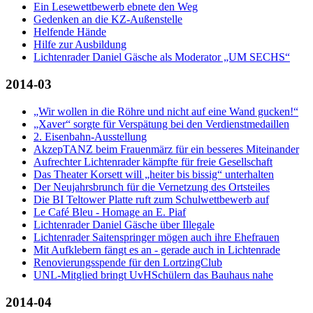
Ein Lesewettbewerb ebnete den Weg
Gedenken an die KZ-Außenstelle
Helfende Hände
Hilfe zur Ausbildung
Lichtenrader Daniel Gäsche als Moderator „UM SECHS“
2014-03
„Wir wollen in die Röhre und nicht auf eine Wand gucken!“
„Xaver“ sorgte für Verspätung bei den Verdienstmedaillen
2. Eisenbahn-Ausstellung
AkzepTANZ beim Frauenmärz für ein besseres Miteinander
Aufrechter Lichtenrader kämpfte für freie Gesellschaft
Das Theater Korsett will „heiter bis bissig“ unterhalten
Der Neujahrsbrunch für die Vernetzung des Ortsteiles
Die BI Teltower Platte ruft zum Schulwettbewerb auf
Le Café Bleu - Homage an E. Piaf
Lichtenrader Daniel Gäsche über Illegale
Lichtenrader Saitenspringer mögen auch ihre Ehefrauen
Mit Aufklebern fängt es an - gerade auch in Lichtenrade
Renovierungsspende für den LortzingClub
UNL-Mitglied bringt UvHSchülern das Bauhaus nahe
2014-04