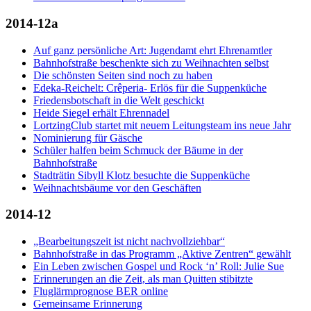
2014-12a
Auf ganz persönliche Art: Jugendamt ehrt Ehrenamtler
Bahnhofstraße beschenkte sich zu Weihnachten selbst
Die schönsten Seiten sind noch zu haben
Edeka-Reichelt: Crêperia- Erlös für die Suppenküche
Friedensbotschaft in die Welt geschickt
Heide Siegel erhält Ehrennadel
LortzingClub startet mit neuem Leitungsteam ins neue Jahr
Nominierung für Gäsche
Schüler halfen beim Schmuck der Bäume in der
Bahnhofstraße
Stadträtin Sibyll Klotz besuchte die Suppenküche
Weihnachtsbäume vor den Geschäften
2014-12
„Bearbeitungszeit ist nicht nachvollziehbar“
Bahnhofstraße in das Programm „Aktive Zentren“ gewählt
Ein Leben zwischen Gospel und Rock ‘n’ Roll: Julie Sue
Erinnerungen an die Zeit, als man Quitten stibitzte
Fluglärmprognose BER online
Gemeinsame Erinnerung