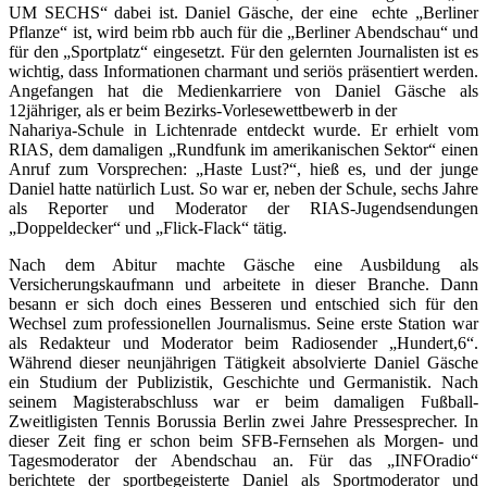
UM SECHS“ dabei ist. Daniel Gäsche, der eine echte „Berliner
Pflanze“ ist, wird beim rbb auch für die „Berliner Abendschau“ und
für den „Sportplatz“ eingesetzt. Für den gelernten Journalisten ist es
wichtig, dass Informationen charmant und seriös präsentiert werden.
Angefangen hat die Medienkarriere von Daniel Gäsche als
12jähriger, als er beim Bezirks-Vorlesewettbewerb in der
Nahariya-Schule in Lichtenrade entdeckt wurde. Er erhielt vom
RIAS, dem damaligen „Rundfunk im amerikanischen Sektor“ einen
Anruf zum Vorsprechen: „Haste Lust?“, hieß es, und der junge
Daniel hatte natürlich Lust. So war er, neben der Schule, sechs Jahre
als Reporter und Moderator der RIAS-Jugendsendungen
„Doppeldecker“ und „Flick-Flack“ tätig.
Nach dem Abitur machte Gäsche eine Ausbildung als
Versicherungskaufmann und arbeitete in dieser Branche. Dann
besann er sich doch eines Besseren und entschied sich für den
Wechsel zum professionellen Journalismus. Seine erste Station war
als Redakteur und Moderator beim Radiosender „Hundert,6“.
Während dieser neunjährigen Tätigkeit absolvierte Daniel Gäsche
ein Studium der Publizistik, Geschichte und Germanistik. Nach
seinem Magisterabschluss war er beim damaligen Fußball-
Zweitligisten Tennis Borussia Berlin zwei Jahre Pressesprecher. In
dieser Zeit fing er schon beim SFB-Fernsehen als Morgen- und
Tagesmoderator der Abendschau an. Für das „INFOradio“
berichtete der sportbegeisterte Daniel als Sportmoderator und