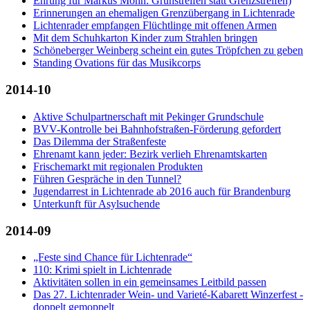
Ehrung für Markus Mohn: Grünstreifen statt Grenzstreifen)
Erinnerungen an ehemaligen Grenzübergang in Lichtenrade
Lichtenrader empfangen Flüchtlinge mit offenen Armen
Mit dem Schuhkarton Kinder zum Strahlen bringen
Schöneberger Weinberg scheint ein gutes Tröpfchen zu geben
Standing Ovations für das Musikcorps
2014-10
Aktive Schulpartnerschaft mit Pekinger Grundschule
BVV-Kontrolle bei Bahnhofstraßen-Förderung gefordert
Das Dilemma der Straßenfeste
Ehrenamt kann jeder: Bezirk verlieh Ehrenamtskarten
Frischemarkt mit regionalen Produkten
Führen Gespräche in den Tunnel?
Jugendarrest in Lichtenrade ab 2016 auch für Brandenburg
Unterkunft für Asylsuchende
2014-09
„Feste sind Chance für Lichtenrade“
110: Krimi spielt in Lichtenrade
Aktivitäten sollen in ein gemeinsames Leitbild passen
Das 27. Lichtenrader Wein- und Varieté-Kabarett Winzerfest -
doppelt gemoppelt