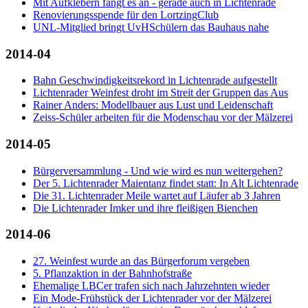
Mit Aufklebern fängt es an - gerade auch in Lichtenrade
Renovierungsspende für den LortzingClub
UNL-Mitglied bringt UvHSchülern das Bauhaus nahe
2014-04
Bahn Geschwindigkeitsrekord in Lichtenrade aufgestellt
Lichtenrader Weinfest droht im Streit der Gruppen das Aus
Rainer Anders: Modellbauer aus Lust und Leidenschaft
Zeiss-Schüler arbeiten für die Modenschau vor der Mälzerei
2014-05
Bürgerversammlung - Und wie wird es nun weitergehen?
Der 5. Lichtenrader Maientanz findet statt: In Alt Lichtenrade
Die 31. Lichtenrader Meile wartet auf Läufer ab 3 Jahren
Die Lichtenrader Imker und ihre fleißigen Bienchen
2014-06
27. Weinfest wurde an das Bürgerforum vergeben
5. Pflanzaktion in der Bahnhofstraße
Ehemalige LBCer trafen sich nach Jahrzehnten wieder
Ein Mode-Frühstück der Lichtenrader vor der Mälzerei