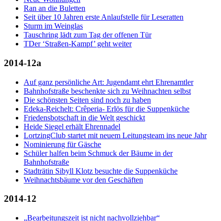
Ran an die Buletten
Seit über 10 Jahren erste Anlaufstelle für Leseratten
Sturm im Weinglas
Tauschring lädt zum Tag der offenen Tür
TDer ‘Straßen-Kampf’ geht weiter
2014-12a
Auf ganz persönliche Art: Jugendamt ehrt Ehrenamtler
Bahnhofstraße beschenkte sich zu Weihnachten selbst
Die schönsten Seiten sind noch zu haben
Edeka-Reichelt: Crêperia- Erlös für die Suppenküche
Friedensbotschaft in die Welt geschickt
Heide Siegel erhält Ehrennadel
LortzingClub startet mit neuem Leitungsteam ins neue Jahr
Nominierung für Gäsche
Schüler halfen beim Schmuck der Bäume in der
Bahnhofstraße
Stadträtin Sibyll Klotz besuchte die Suppenküche
Weihnachtsbäume vor den Geschäften
2014-12
„Bearbeitungszeit ist nicht nachvollziehbar“