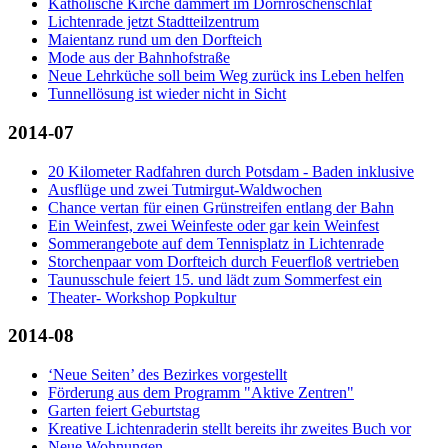
Katholische Kirche dämmert im Dornröschenschlaf
Lichtenrade jetzt Stadtteilzentrum
Maientanz rund um den Dorfteich
Mode aus der Bahnhofstraße
Neue Lehrküche soll beim Weg zurück ins Leben helfen
Tunnellösung ist wieder nicht in Sicht
2014-07
20 Kilometer Radfahren durch Potsdam - Baden inklusive
Ausflüge und zwei Tutmirgut-Waldwochen
Chance vertan für einen Grünstreifen entlang der Bahn
Ein Weinfest, zwei Weinfeste oder gar kein Weinfest
Sommerangebote auf dem Tennisplatz in Lichtenrade
Storchenpaar vom Dorfteich durch Feuerfloß vertrieben
Taunusschule feiert 15. und lädt zum Sommerfest ein
Theater- Workshop Popkultur
2014-08
‘Neue Seiten’ des Bezirkes vorgestellt
Förderung aus dem Programm "Aktive Zentren"
Garten feiert Geburtstag
Kreative Lichtenraderin stellt bereits ihr zweites Buch vor
Neue Wohnungen