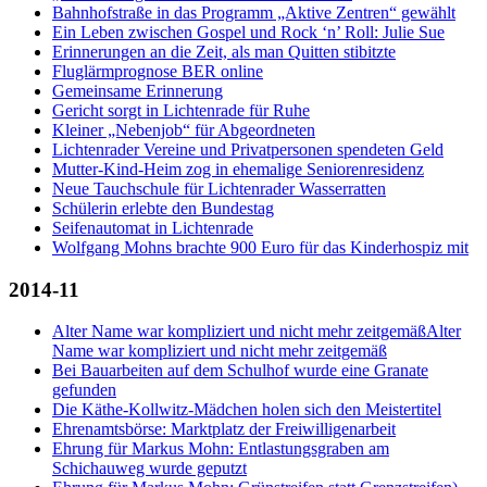
Bahnhofstraße in das Programm „Aktive Zentren“ gewählt
Ein Leben zwischen Gospel und Rock ‘n’ Roll: Julie Sue
Erinnerungen an die Zeit, als man Quitten stibitzte
Fluglärmprognose BER online
Gemeinsame Erinnerung
Gericht sorgt in Lichtenrade für Ruhe
Kleiner „Nebenjob“ für Abgeordneten
Lichtenrader Vereine und Privatpersonen spendeten Geld
Mutter-Kind-Heim zog in ehemalige Seniorenresidenz
Neue Tauchschule für Lichtenrader Wasserratten
Schülerin erlebte den Bundestag
Seifenautomat in Lichtenrade
Wolfgang Mohns brachte 900 Euro für das Kinderhospiz mit
2014-11
Alter Name war kompliziert und nicht mehr zeitgemäßAlter
Name war kompliziert und nicht mehr zeitgemäß
Bei Bauarbeiten auf dem Schulhof wurde eine Granate
gefunden
Die Käthe-Kollwitz-Mädchen holen sich den Meistertitel
Ehrenamtsbörse: Marktplatz der Freiwilligenarbeit
Ehrung für Markus Mohn: Entlastungsgraben am
Schichauweg wurde geputzt