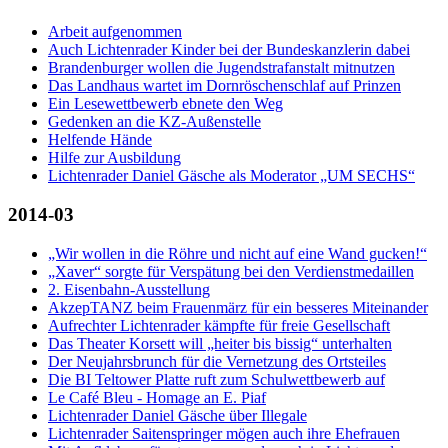
Arbeit aufgenommen
Auch Lichtenrader Kinder bei der Bundeskanzlerin dabei
Brandenburger wollen die Jugendstrafanstalt mitnutzen
Das Landhaus wartet im Dornröschenschlaf auf Prinzen
Ein Lesewettbewerb ebnete den Weg
Gedenken an die KZ-Außenstelle
Helfende Hände
Hilfe zur Ausbildung
Lichtenrader Daniel Gäsche als Moderator „UM SECHS“
2014-03
„Wir wollen in die Röhre und nicht auf eine Wand gucken!“
„Xaver“ sorgte für Verspätung bei den Verdienstmedaillen
2. Eisenbahn-Ausstellung
AkzepTANZ beim Frauenmärz für ein besseres Miteinander
Aufrechter Lichtenrader kämpfte für freie Gesellschaft
Das Theater Korsett will „heiter bis bissig“ unterhalten
Der Neujahrsbrunch für die Vernetzung des Ortsteiles
Die BI Teltower Platte ruft zum Schulwettbewerb auf
Le Café Bleu - Homage an E. Piaf
Lichtenrader Daniel Gäsche über Illegale
Lichtenrader Saitenspringer mögen auch ihre Ehefrauen