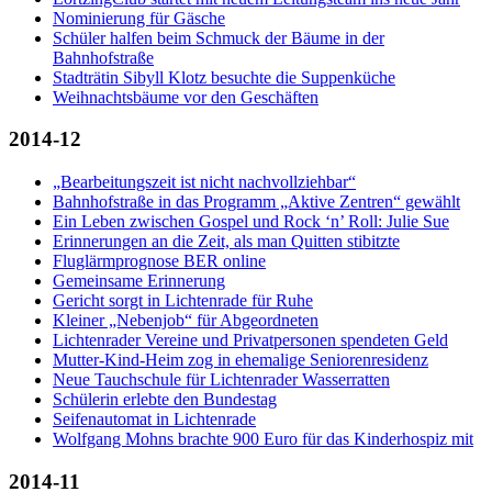
Nominierung für Gäsche
Schüler halfen beim Schmuck der Bäume in der
Bahnhofstraße
Stadträtin Sibyll Klotz besuchte die Suppenküche
Weihnachtsbäume vor den Geschäften
2014-12
„Bearbeitungszeit ist nicht nachvollziehbar“
Bahnhofstraße in das Programm „Aktive Zentren“ gewählt
Ein Leben zwischen Gospel und Rock ‘n’ Roll: Julie Sue
Erinnerungen an die Zeit, als man Quitten stibitzte
Fluglärmprognose BER online
Gemeinsame Erinnerung
Gericht sorgt in Lichtenrade für Ruhe
Kleiner „Nebenjob“ für Abgeordneten
Lichtenrader Vereine und Privatpersonen spendeten Geld
Mutter-Kind-Heim zog in ehemalige Seniorenresidenz
Neue Tauchschule für Lichtenrader Wasserratten
Schülerin erlebte den Bundestag
Seifenautomat in Lichtenrade
Wolfgang Mohns brachte 900 Euro für das Kinderhospiz mit
2014-11