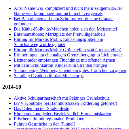
Alter Name war kompliziert und nicht mehr zeitgemäßAlter
Name war kompliziert und nicht mehr zeitgemäß
Bei Bauarbeiten auf dem Schulhof wurde eine Granate
gefunden
Die Käthe-Kollwitz-Mädchen holen sich den Meistertitel
Ehrenamtsbörse: Marktplatz der Freiwilligenarbeit
Ehrung für Markus Mohn: Entlastungsgraben am
Schichauweg wurde geputzt
Ehrung für Markus Mohn: Grünstreifen statt Grenzstreifen)
Erinnerungen an ehemaligen Grenzübergang in Lichtenrade
Lichtenrader empfangen Flüchtlinge mit offenen Armen
Mit dem Schuhkarton Kinder zum Strahlen bringen
Schöneberger Weinberg scheint ein gutes Tröpfchen zu geben
Standing Ovations für das Musikcorps
2014-10
Aktive Schulpartnerschaft mit Pekinger Grundschule
BVV-Kontrolle bei Bahnhofstraßen-Förderung gefordert
Das Dilemma der Straßenfeste
Ehrenamt kann jeder: Bezirk verlieh Ehrenamtskarten
Frischemarkt mit regionalen Produkten
Führen Gespräche in den Tunnel?