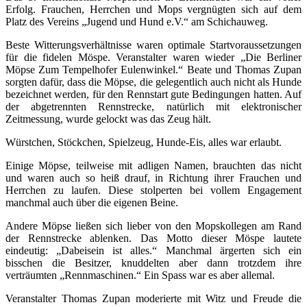
Erfolg. Frauchen, Herrchen und Mops vergnügten sich auf dem
Platz des Vereins „Jugend und Hund e.V.“ am Schichauweg.
Beste Witterungsverhältnisse waren optimale Startvoraussetzungen
für die fidelen Möspe. Veranstalter waren wieder „Die Berliner
Möpse Zum Tempelhofer Eulenwinkel.“ Beate und Thomas Zupan
sorgten dafür, dass die Möpse, die gelegentlich auch nicht als Hunde
bezeichnet werden, für den Rennstart gute Bedingungen hatten. Auf
der abgetrennten Rennstrecke, natürlich mit elektronischer
Zeitmessung, wurde gelockt was das Zeug hält.
Würstchen, Stöckchen, Spielzeug, Hunde-Eis, alles war erlaubt.
Einige Möpse, teilweise mit adligen Namen, brauchten das nicht
und waren auch so heiß drauf, in Richtung ihrer Frauchen und
Herrchen zu laufen. Diese stolperten bei vollem Engagement
manchmal auch über die eigenen Beine.
Andere Möpse ließen sich lieber von den Mopskollegen am Rand
der Rennstrecke ablenken. Das Motto dieser Möspe lautete
eindeutig: „Dabeisein ist alles.“ Manchmal ärgerten sich ein
bisschen die Besitzer, knuddelten aber dann trotzdem ihre
verträumten „Rennmaschinen.“ Ein Spass war es aber allemal.
Veranstalter Thomas Zupan moderierte mit Witz und Freude die