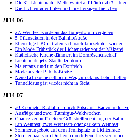
Die 31. Lichtenrader Meile wartet auf Läufer ab 3 Jahren
Die Lichtenrader Imker und ihre fleißigen Bienchen
2014-06
27. Weinfest wurde an das Bürgerforum vergeben
5. Pflanzaktion in der Bahnhofstraße
Ehemalige LBCer trafen sich nach Jahrzehnten wieder
Ein Mode-Frühstück der Lichtenrader vor der Mälzerei
Katholische Kirche dämmert im Dornröschenschlaf
Lichtenrade jetzt Stadtteilzentrum
Maientanz rund um den Dorfteich
Mode aus der Bahnhofstraße
Neue Lehrküche soll beim Weg zurück ins Leben helfen
Tunnellösung ist wieder nicht in Sicht
2014-07
20 Kilometer Radfahren durch Potsdam - Baden inklusive
Ausflüge und zwei Tutmirgut-Waldwochen
Chance vertan für einen Grünstreifen entlang der Bahn
Ein Weinfest, zwei Weinfeste oder gar kein Weinfest
Sommerangebote auf dem Tennisplatz in Lichtenrade
Storchenpaar vom Dorfteich durch Feuerfloß vertrieben