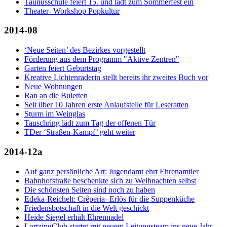
Taunusschule feiert 15. und lädt zum Sommerfest ein
Theater- Workshop Popkultur
2014-08
‘Neue Seiten’ des Bezirkes vorgestellt
Förderung aus dem Programm "Aktive Zentren"
Garten feiert Geburtstag
Kreative Lichtenraderin stellt bereits ihr zweites Buch vor
Neue Wohnungen
Ran an die Buletten
Seit über 10 Jahren erste Anlaufstelle für Leseratten
Sturm im Weinglas
Tauschring lädt zum Tag der offenen Tür
TDer ‘Straßen-Kampf’ geht weiter
2014-12a
Auf ganz persönliche Art: Jugendamt ehrt Ehrenamtler
Bahnhofstraße beschenkte sich zu Weihnachten selbst
Die schönsten Seiten sind noch zu haben
Edeka-Reichelt: Crêperia- Erlös für die Suppenküche
Friedensbotschaft in die Welt geschickt
Heide Siegel erhält Ehrennadel
LortzingClub startet mit neuem Leitungsteam ins neue Jahr