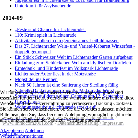
Jugendarrest in Lichtenrade ab 2016 auch für Brandenburg
Unterkunft für Asylsuchende
2014-09
„Feste sind Chance für Lichtenrade“
110: Krimi spielt in Lichtenrade
Aktivitäten sollen in ein gemeinsames Leitbild passen
Das 27. Lichtenrader Wein- und Varieté-Kabarett Winzerfest -
doppelt gemoppelt
Ein Stück Schweizer Welt im Lichtenrader Garten aufgebaut
Einladung zum Schlückchen Wein am idyllischen Dorfteich
Erntedank- und Kinderfest im Volkspark Lichtenrade
Lichtenrader Autor liest in der Motzstraße
Mopsfidel ins Rennen
Nach 50 Jahren ist eine Sanierung der Siedlung fällig
Schnelle Dackel rennen zum 36. Mal um die Wurst
Wir nutzen Cookies auf unserer Website. Einige von ihnen sind
Sommerfest auf dem grünen Campus am 12. September
essenziell für den Betrieb der Seite, während andere uns helfen, diese
Unser Papier
Website und die Nutzererfahrung zu verbessern (Tracking Cookies).
Wohnungsneubau: Lichtenrade stockt auf
Sie können selbst entscheiden, ob Sie die Cookies zulassen möchten.
Bitte beachten Sie, dass bei einer Ablehnung womöglich nicht mehr
www.lichtenrade.com
von:
www.werbung-lichtenrade.de
/
alle Funktionalitäten der Seite zur Verfügung stehen.
www.immocom2001.com
-
Datenschutzerkärung / Impressum
Akzeptieren
Ablehnen
Go Top
Weitere Informationen