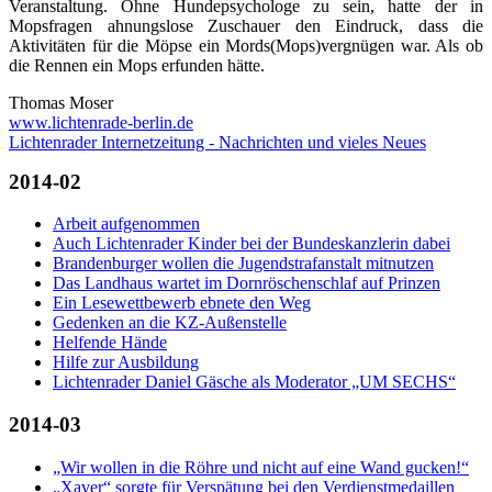
Veranstaltung. Ohne Hundepsychologe zu sein, hatte der in
Mopsfragen ahnungslose Zuschauer den Eindruck, dass die
Aktivitäten für die Möpse ein Mords(Mops)vergnügen war. Als ob
die Rennen ein Mops erfunden hätte.
Thomas Moser
www.lichtenrade-berlin.de
Lichtenrader Internetzeitung - Nachrichten und vieles Neues
2014-02
Arbeit aufgenommen
Auch Lichtenrader Kinder bei der Bundeskanzlerin dabei
Brandenburger wollen die Jugendstrafanstalt mitnutzen
Das Landhaus wartet im Dornröschenschlaf auf Prinzen
Ein Lesewettbewerb ebnete den Weg
Gedenken an die KZ-Außenstelle
Helfende Hände
Hilfe zur Ausbildung
Lichtenrader Daniel Gäsche als Moderator „UM SECHS“
2014-03
„Wir wollen in die Röhre und nicht auf eine Wand gucken!“
„Xaver“ sorgte für Verspätung bei den Verdienstmedaillen