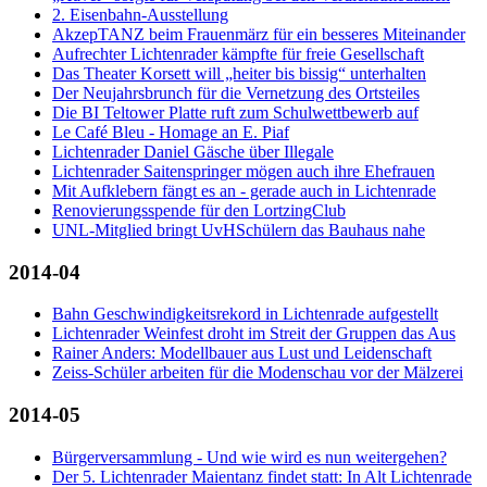
2. Eisenbahn-Ausstellung
AkzepTANZ beim Frauenmärz für ein besseres Miteinander
Aufrechter Lichtenrader kämpfte für freie Gesellschaft
Das Theater Korsett will „heiter bis bissig“ unterhalten
Der Neujahrsbrunch für die Vernetzung des Ortsteiles
Die BI Teltower Platte ruft zum Schulwettbewerb auf
Le Café Bleu - Homage an E. Piaf
Lichtenrader Daniel Gäsche über Illegale
Lichtenrader Saitenspringer mögen auch ihre Ehefrauen
Mit Aufklebern fängt es an - gerade auch in Lichtenrade
Renovierungsspende für den LortzingClub
UNL-Mitglied bringt UvHSchülern das Bauhaus nahe
2014-04
Bahn Geschwindigkeitsrekord in Lichtenrade aufgestellt
Lichtenrader Weinfest droht im Streit der Gruppen das Aus
Rainer Anders: Modellbauer aus Lust und Leidenschaft
Zeiss-Schüler arbeiten für die Modenschau vor der Mälzerei
2014-05
Bürgerversammlung - Und wie wird es nun weitergehen?
Der 5. Lichtenrader Maientanz findet statt: In Alt Lichtenrade