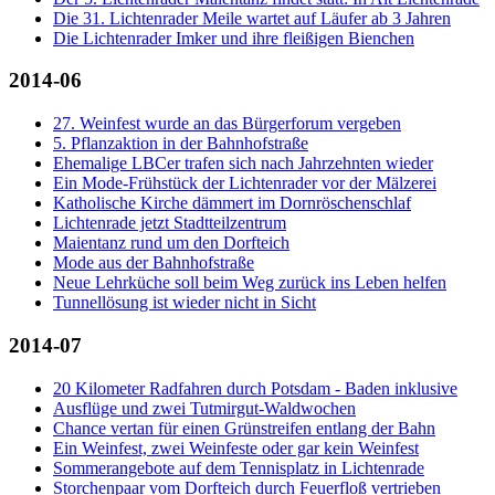
Die 31. Lichtenrader Meile wartet auf Läufer ab 3 Jahren
Die Lichtenrader Imker und ihre fleißigen Bienchen
2014-06
27. Weinfest wurde an das Bürgerforum vergeben
5. Pflanzaktion in der Bahnhofstraße
Ehemalige LBCer trafen sich nach Jahrzehnten wieder
Ein Mode-Frühstück der Lichtenrader vor der Mälzerei
Katholische Kirche dämmert im Dornröschenschlaf
Lichtenrade jetzt Stadtteilzentrum
Maientanz rund um den Dorfteich
Mode aus der Bahnhofstraße
Neue Lehrküche soll beim Weg zurück ins Leben helfen
Tunnellösung ist wieder nicht in Sicht
2014-07
20 Kilometer Radfahren durch Potsdam - Baden inklusive
Ausflüge und zwei Tutmirgut-Waldwochen
Chance vertan für einen Grünstreifen entlang der Bahn
Ein Weinfest, zwei Weinfeste oder gar kein Weinfest
Sommerangebote auf dem Tennisplatz in Lichtenrade
Storchenpaar vom Dorfteich durch Feuerfloß vertrieben