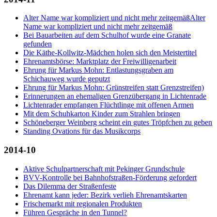
Alter Name war kompliziert und nicht mehr zeitgemäßAlter
Name war kompliziert und nicht mehr zeitgemäß
Bei Bauarbeiten auf dem Schulhof wurde eine Granate
gefunden
Die Käthe-Kollwitz-Mädchen holen sich den Meistertitel
Ehrenamtsbörse: Marktplatz der Freiwilligenarbeit
Ehrung für Markus Mohn: Entlastungsgraben am
Schichauweg wurde geputzt
Ehrung für Markus Mohn: Grünstreifen statt Grenzstreifen)
Erinnerungen an ehemaligen Grenzübergang in Lichtenrade
Lichtenrader empfangen Flüchtlinge mit offenen Armen
Mit dem Schuhkarton Kinder zum Strahlen bringen
Schöneberger Weinberg scheint ein gutes Tröpfchen zu geben
Standing Ovations für das Musikcorps
2014-10
Aktive Schulpartnerschaft mit Pekinger Grundschule
BVV-Kontrolle bei Bahnhofstraßen-Förderung gefordert
Das Dilemma der Straßenfeste
Ehrenamt kann jeder: Bezirk verlieh Ehrenamtskarten
Frischemarkt mit regionalen Produkten
Führen Gespräche in den Tunnel?