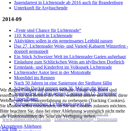
Jugendarrest in Lichtenrade ab 2016 auch für Brandenburg
Unterkunft für Asylsuchende
2014-09
„Feste sind Chance für Lichtenrade“
110: Krimi spielt in Lichtenrade
Aktivitäten sollen in ein gemeinsames Leitbild passen
Das 27. Lichtenrader Wein- und Varieté-Kabarett Winzerfest -
doppelt gemoppelt
Ein Stück Schweizer Welt im Lichtenrader Garten aufgebaut
Einladung zum Schlückchen Wein am idyllischen Dorfteich
Erntedank- und Kinderfest im Volkspark Lichtenrade
Lichtenrader Autor liest in der Motzstraße
Mopsfidel ins Rennen
Nach 50 Jahren ist eine Sanierung der Siedlung fällig
Schnelle Dackel rennen zum 36. Mal um die Wurst
Wir nutzen Cookies auf unserer Website. Einige von ihnen sind
Sommerfest auf dem grünen Campus am 12. September
essenziell für den Betrieb der Seite, während andere uns helfen, diese
Unser Papier
Website und die Nutzererfahrung zu verbessern (Tracking Cookies).
Wohnungsneubau: Lichtenrade stockt auf
Sie können selbst entscheiden, ob Sie die Cookies zulassen möchten.
Bitte beachten Sie, dass bei einer Ablehnung womöglich nicht mehr
www.lichtenrade.com
von:
www.werbung-lichtenrade.de
/
alle Funktionalitäten der Seite zur Verfügung stehen.
www.immocom2001.com
-
Datenschutzerkärung / Impressum
Akzeptieren
Ablehnen
Go Top