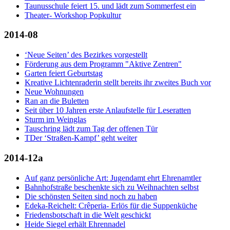
Taunusschule feiert 15. und lädt zum Sommerfest ein
Theater- Workshop Popkultur
2014-08
‘Neue Seiten’ des Bezirkes vorgestellt
Förderung aus dem Programm "Aktive Zentren"
Garten feiert Geburtstag
Kreative Lichtenraderin stellt bereits ihr zweites Buch vor
Neue Wohnungen
Ran an die Buletten
Seit über 10 Jahren erste Anlaufstelle für Leseratten
Sturm im Weinglas
Tauschring lädt zum Tag der offenen Tür
TDer ‘Straßen-Kampf’ geht weiter
2014-12a
Auf ganz persönliche Art: Jugendamt ehrt Ehrenamtler
Bahnhofstraße beschenkte sich zu Weihnachten selbst
Die schönsten Seiten sind noch zu haben
Edeka-Reichelt: Crêperia- Erlös für die Suppenküche
Friedensbotschaft in die Welt geschickt
Heide Siegel erhält Ehrennadel