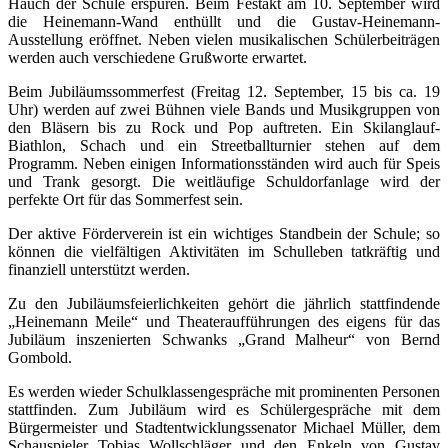
Hauch der Schule erspüren. Beim Festakt am 10. September wird
die Heinemann-Wand enthüllt und die Gustav-Heinemann-
Ausstellung eröffnet. Neben vielen musikalischen Schülerbeiträgen
werden auch verschiedene Grußworte erwartet.
Beim Jubiläumssommerfest (Freitag 12. September, 15 bis ca. 19
Uhr) werden auf zwei Bühnen viele Bands und Musikgruppen von
den Bläsern bis zu Rock und Pop auftreten. Ein Skilanglauf-
Biathlon, Schach und ein Streetballturnier stehen auf dem
Programm. Neben einigen Informationsständen wird auch für Speis
und Trank gesorgt. Die weitläufige Schuldorfanlage wird der
perfekte Ort für das Sommerfest sein.
Der aktive Förderverein ist ein wichtiges Standbein der Schule; so
können die vielfältigen Aktivitäten im Schulleben tatkräftig und
finanziell unterstützt werden.
Zu den Jubiläumsfeierlichkeiten gehört die jährlich stattfindende
„Heinemann Meile“ und Theateraufführungen des eigens für das
Jubiläum inszenierten Schwanks „Grand Malheur“ von Bernd
Gombold.
Es werden wieder Schulklassengespräche mit prominenten Personen
stattfinden. Zum Jubiläum wird es Schülergespräche mit dem
Bürgermeister und Stadtentwicklungssenator Michael Müller, dem
Schauspieler Tobias Wollschläger und den Enkeln von Gustav