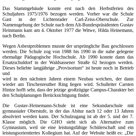
Das Stammgebäude konnte erst nach den Herbstferien des
Schuljahres 1975/1976 bezogen werden. Vorher war die Schule
Gast in der Lichtenrader Carl-Zeiss-Oberschule. Zur
Namensgebung der Schule nach dem Alt-Bundespräsidenten Gustav
Heinmann kam am 4. Oktober 1977 die Witwe, Hilda Heinemann,
nach Berlin.
Wegen Asbestproblemen musste der ursprüngliche Bau geschlossen
werden. Die Schule zog von 1988 bis 1990 in die nahe gelegene
ehemalige Pädagogische Hochschule. Ab 1990 konnte dann das
Ersatzschuldorf in der Waldsassener Straße 62 bezogen werden.
Dieses beliebte langjährige „Provisorium“ ist heute noch in Betrieb
und
wird in den nächsten Jahren einem Neubau weichen, der dann
wieder am Tirschenreuther Ring liegen wird. Schulleiter Carsten
Hintze hofft sehr, dass der jetzige großzügige Campus-Charakter bei
den Schulplanungen Berücksichtigung findet.
Die Gustav-Heinemann-Schule ist eine Sekundarschule mit
gymnasialer Oberstufe, in der das Abitur nach 12 oder 13 Jahren
absolviert werden kann. Der Schulzugang ist ab der 5. und der 7.
Klasse möglich. Die GHO sieht sich als Alternative zum
Gymnasium, weil sie eine leistungsfähige Schülerschaft und ein
leistungsorientiertes Kollegium hat. Auf der Website heißt es: „Die