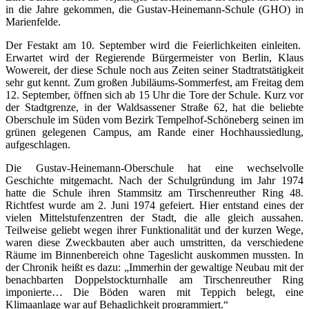
in die Jahre gekommen, die Gustav-Heinemann-Schule (GHO) in
Marienfelde.
Der Festakt am 10. September wird die Feierlichkeiten einleiten.
Erwartet wird der Regierende Bürgermeister von Berlin, Klaus
Wowereit, der diese Schule noch aus Zeiten seiner Stadtratstätigkeit
sehr gut kennt. Zum großen Jubiläums-Sommerfest, am Freitag dem
12. September, öffnen sich ab 15 Uhr die Tore der Schule. Kurz vor
der Stadtgrenze, in der Waldsassener Straße 62, hat die beliebte
Oberschule im Süden vom Bezirk Tempelhof-Schöneberg seinen im
grünen gelegenen Campus, am Rande einer Hochhaussiedlung,
aufgeschlagen.
Die Gustav-Heinemann-Oberschule hat eine wechselvolle
Geschichte mitgemacht. Nach der Schulgründung im Jahr 1974
hatte die Schule ihren Stammsitz am Tirschenreuther Ring 48.
Richtfest wurde am 2. Juni 1974 gefeiert. Hier entstand eines der
vielen Mittelstufenzentren der Stadt, die alle gleich aussahen.
Teilweise geliebt wegen ihrer Funktionalität und der kurzen Wege,
waren diese Zweckbauten aber auch umstritten, da verschiedene
Räume im Binnenbereich ohne Tageslicht auskommen mussten. In
der Chronik heißt es dazu: „Immerhin der gewaltige Neubau mit der
benachbarten Doppelstockturnhalle am Tirschenreuther Ring
imponierte… Die Böden waren mit Teppich belegt, eine
Klimaanlage war auf Behaglichkeit programmiert.“