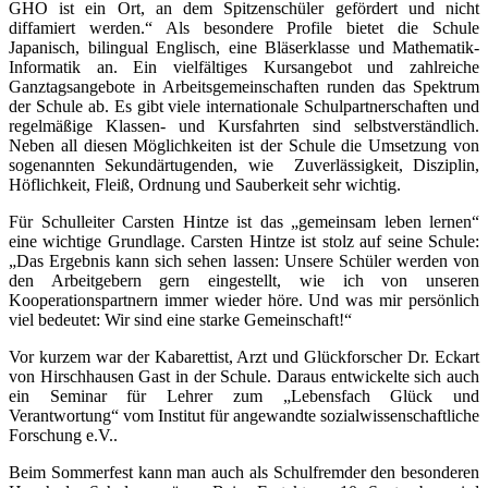
GHO ist ein Ort, an dem Spitzenschüler gefördert und nicht
diffamiert werden.“ Als besondere Profile bietet die Schule
Japanisch, bilingual Englisch, eine Bläserklasse und Mathematik-
Informatik an. Ein vielfältiges Kursangebot und zahlreiche
Ganztagsangebote in Arbeitsgemeinschaften runden das Spektrum
der Schule ab. Es gibt viele internationale Schulpartnerschaften und
regelmäßige Klassen- und Kursfahrten sind selbstverständlich.
Neben all diesen Möglichkeiten ist der Schule die Umsetzung von
sogenannten Sekundärtugenden, wie Zuverlässigkeit, Disziplin,
Höflichkeit, Fleiß, Ordnung und Sauberkeit sehr wichtig.
Für Schulleiter Carsten Hintze ist das „gemeinsam leben lernen“
eine wichtige Grundlage. Carsten Hintze ist stolz auf seine Schule:
„Das Ergebnis kann sich sehen lassen: Unsere Schüler werden von
den Arbeitgebern gern eingestellt, wie ich von unseren
Kooperationspartnern immer wieder höre. Und was mir persönlich
viel bedeutet: Wir sind eine starke Gemeinschaft!“
Vor kurzem war der Kabarettist, Arzt und Glückforscher Dr. Eckart
von Hirschhausen Gast in der Schule. Daraus entwickelte sich auch
ein Seminar für Lehrer zum „Lebensfach Glück und
Verantwortung“ vom Institut für angewandte sozialwissenschaftliche
Forschung e.V..
Beim Sommerfest kann man auch als Schulfremder den besonderen