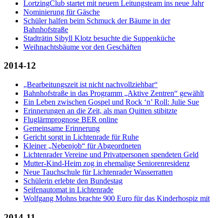
LortzingClub startet mit neuem Leitungsteam ins neue Jahr
Nominierung für Gäsche
Schüler halfen beim Schmuck der Bäume in der
Bahnhofstraße
Stadträtin Sibyll Klotz besuchte die Suppenküche
Weihnachtsbäume vor den Geschäften
2014-12
„Bearbeitungszeit ist nicht nachvollziehbar“
Bahnhofstraße in das Programm „Aktive Zentren“ gewählt
Ein Leben zwischen Gospel und Rock ‘n’ Roll: Julie Sue
Erinnerungen an die Zeit, als man Quitten stibitzte
Fluglärmprognose BER online
Gemeinsame Erinnerung
Gericht sorgt in Lichtenrade für Ruhe
Kleiner „Nebenjob“ für Abgeordneten
Lichtenrader Vereine und Privatpersonen spendeten Geld
Mutter-Kind-Heim zog in ehemalige Seniorenresidenz
Neue Tauchschule für Lichtenrader Wasserratten
Schülerin erlebte den Bundestag
Seifenautomat in Lichtenrade
Wolfgang Mohns brachte 900 Euro für das Kinderhospiz mit
2014-11