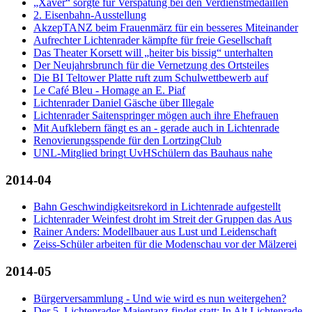
„Xaver“ sorgte für Verspätung bei den Verdienstmedaillen
2. Eisenbahn-Ausstellung
AkzepTANZ beim Frauenmärz für ein besseres Miteinander
Aufrechter Lichtenrader kämpfte für freie Gesellschaft
Das Theater Korsett will „heiter bis bissig“ unterhalten
Der Neujahrsbrunch für die Vernetzung des Ortsteiles
Die BI Teltower Platte ruft zum Schulwettbewerb auf
Le Café Bleu - Homage an E. Piaf
Lichtenrader Daniel Gäsche über Illegale
Lichtenrader Saitenspringer mögen auch ihre Ehefrauen
Mit Aufklebern fängt es an - gerade auch in Lichtenrade
Renovierungsspende für den LortzingClub
UNL-Mitglied bringt UvHSchülern das Bauhaus nahe
2014-04
Bahn Geschwindigkeitsrekord in Lichtenrade aufgestellt
Lichtenrader Weinfest droht im Streit der Gruppen das Aus
Rainer Anders: Modellbauer aus Lust und Leidenschaft
Zeiss-Schüler arbeiten für die Modenschau vor der Mälzerei
2014-05
Bürgerversammlung - Und wie wird es nun weitergehen?
Der 5. Lichtenrader Maientanz findet statt: In Alt Lichtenrade