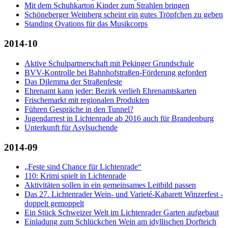
Mit dem Schuhkarton Kinder zum Strahlen bringen
Schöneberger Weinberg scheint ein gutes Tröpfchen zu geben
Standing Ovations für das Musikcorps
2014-10
Aktive Schulpartnerschaft mit Pekinger Grundschule
BVV-Kontrolle bei Bahnhofstraßen-Förderung gefordert
Das Dilemma der Straßenfeste
Ehrenamt kann jeder: Bezirk verlieh Ehrenamtskarten
Frischemarkt mit regionalen Produkten
Führen Gespräche in den Tunnel?
Jugendarrest in Lichtenrade ab 2016 auch für Brandenburg
Unterkunft für Asylsuchende
2014-09
„Feste sind Chance für Lichtenrade“
110: Krimi spielt in Lichtenrade
Aktivitäten sollen in ein gemeinsames Leitbild passen
Das 27. Lichtenrader Wein- und Varieté-Kabarett Winzerfest -
doppelt gemoppelt
Ein Stück Schweizer Welt im Lichtenrader Garten aufgebaut
Einladung zum Schlückchen Wein am idyllischen Dorfteich