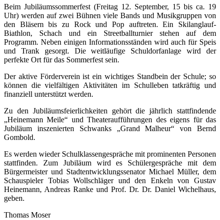
Beim Jubiläumssommerfest (Freitag 12. September, 15 bis ca. 19
Uhr) werden auf zwei Bühnen viele Bands und Musikgruppen von
den Bläsern bis zu Rock und Pop auftreten. Ein Skilanglauf-
Biathlon, Schach und ein Streetballturnier stehen auf dem
Programm. Neben einigen Informationsständen wird auch für Speis
und Trank gesorgt. Die weitläufige Schuldorfanlage wird der
perfekte Ort für das Sommerfest sein.
Der aktive Förderverein ist ein wichtiges Standbein der Schule; so
können die vielfältigen Aktivitäten im Schulleben tatkräftig und
finanziell unterstützt werden.
Zu den Jubiläumsfeierlichkeiten gehört die jährlich stattfindende
„Heinemann Meile“ und Theateraufführungen des eigens für das
Jubiläum inszenierten Schwanks „Grand Malheur“ von Bernd
Gombold.
Es werden wieder Schulklassengespräche mit prominenten Personen
stattfinden. Zum Jubiläum wird es Schülergespräche mit dem
Bürgermeister und Stadtentwicklungssenator Michael Müller, dem
Schauspieler Tobias Wollschläger und den Enkeln von Gustav
Heinemann, Andreas Ranke und Prof. Dr. Dr. Daniel Wichelhaus,
geben.
Thomas Moser