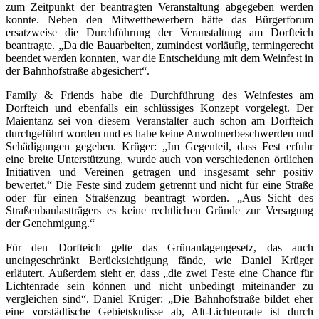
zum Zeitpunkt der beantragten Veranstaltung abgegeben werden
konnte. Neben den Mitwettbewerbern hätte das Bürgerforum
ersatzweise die Durchführung der Veranstaltung am Dorfteich
beantragte. „Da die Bauarbeiten, zumindest vorläufig, termingerecht
beendet werden konnten, war die Entscheidung mit dem Weinfest in
der Bahnhofstraße abgesichert“.
Family & Friends habe die Durchführung des Weinfestes am
Dorfteich und ebenfalls ein schlüssiges Konzept vorgelegt. Der
Maientanz sei von diesem Veranstalter auch schon am Dorfteich
durchgeführt worden und es habe keine Anwohnerbeschwerden und
Schädigungen gegeben. Krüger: „Im Gegenteil, dass Fest erfuhr
eine breite Unterstützung, wurde auch von verschiedenen örtlichen
Initiativen und Vereinen getragen und insgesamt sehr positiv
bewertet.“ Die Feste sind zudem getrennt und nicht für eine Straße
oder für einen Straßenzug beantragt worden. „Aus Sicht des
Straßenbaulastträgers es keine rechtlichen Gründe zur Versagung
der Genehmigung.“
Für den Dorfteich gelte das Grünanlagengesetz, das auch
uneingeschränkt Berücksichtigung fände, wie Daniel Krüger
erläutert. Außerdem sieht er, dass „die zwei Feste eine Chance für
Lichtenrade sein können und nicht unbedingt miteinander zu
vergleichen sind“. Daniel Krüger: „Die Bahnhofstraße bildet eher
eine vorstädtische Gebietskulisse ab, Alt-Lichtenrade ist durch