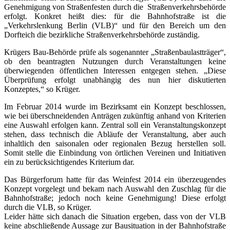
Genehmigung von Straßenfesten durch die Straßenverkehrsbehörde
erfolgt. Konkret heißt dies: für die Bahnhofstraße ist die
„Verkehrslenkung Berlin (VLB)“ und für den Bereich um den
Dorfteich die bezirkliche Straßenverkehrsbehörde zuständig.
Krügers Bau-Behörde prüfe als sogenannter „Straßenbaulastträger“,
ob den beantragten Nutzungen durch Veranstaltungen keine
überwiegenden öffentlichen Interessen entgegen stehen. „Diese
Überprüfung erfolgt unabhängig des nun hier diskutierten
Konzeptes,“ so Krüger.
Im Februar 2014 wurde im Bezirksamt ein Konzept beschlossen,
wie bei überschneidenden Anträgen zukünftig anhand von Kriterien
eine Auswahl erfolgen kann. Zentral soll ein Veranstaltungskonzept
stehen, dass technisch die Abläufe der Veranstaltung, aber auch
inhaltlich den saisonalen oder regionalen Bezug herstellen soll.
Somit stelle die Einbindung von örtlichen Vereinen und Initiativen
ein zu berücksichtigendes Kriterium dar.
Das Bürgerforum hatte für das Weinfest 2014 ein überzeugendes
Konzept vorgelegt und bekam nach Auswahl den Zuschlag für die
Bahnhofstraße; jedoch noch keine Genehmigung! Diese erfolgt
durch die VLB, so Krüger.
Leider hätte sich danach die Situation ergeben, dass von der VLB
keine abschließende Aussage zur Bausituation in der Bahnhofstraße