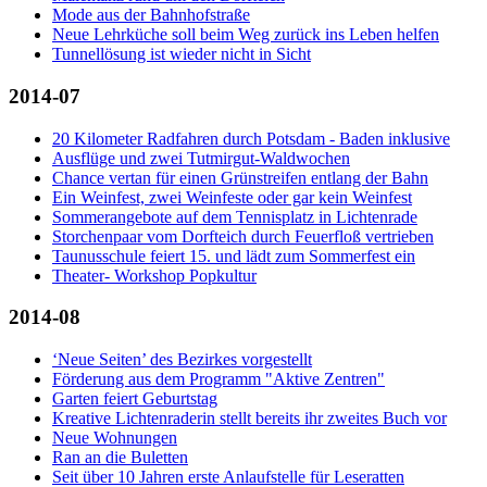
Mode aus der Bahnhofstraße
Neue Lehrküche soll beim Weg zurück ins Leben helfen
Tunnellösung ist wieder nicht in Sicht
2014-07
20 Kilometer Radfahren durch Potsdam - Baden inklusive
Ausflüge und zwei Tutmirgut-Waldwochen
Chance vertan für einen Grünstreifen entlang der Bahn
Ein Weinfest, zwei Weinfeste oder gar kein Weinfest
Sommerangebote auf dem Tennisplatz in Lichtenrade
Storchenpaar vom Dorfteich durch Feuerfloß vertrieben
Taunusschule feiert 15. und lädt zum Sommerfest ein
Theater- Workshop Popkultur
2014-08
‘Neue Seiten’ des Bezirkes vorgestellt
Förderung aus dem Programm "Aktive Zentren"
Garten feiert Geburtstag
Kreative Lichtenraderin stellt bereits ihr zweites Buch vor
Neue Wohnungen
Ran an die Buletten
Seit über 10 Jahren erste Anlaufstelle für Leseratten