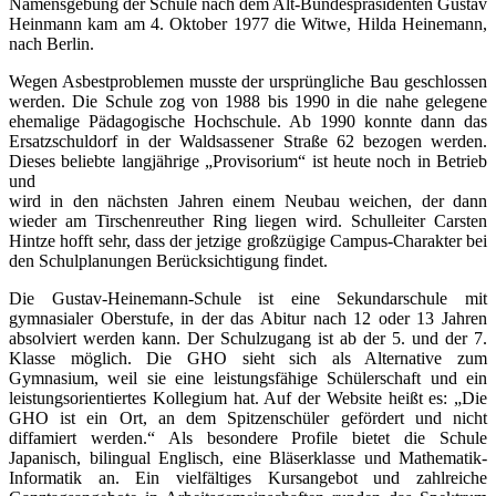
Namensgebung der Schule nach dem Alt-Bundespräsidenten Gustav
Heinmann kam am 4. Oktober 1977 die Witwe, Hilda Heinemann,
nach Berlin.
Wegen Asbestproblemen musste der ursprüngliche Bau geschlossen
werden. Die Schule zog von 1988 bis 1990 in die nahe gelegene
ehemalige Pädagogische Hochschule. Ab 1990 konnte dann das
Ersatzschuldorf in der Waldsassener Straße 62 bezogen werden.
Dieses beliebte langjährige „Provisorium“ ist heute noch in Betrieb
und
wird in den nächsten Jahren einem Neubau weichen, der dann
wieder am Tirschenreuther Ring liegen wird. Schulleiter Carsten
Hintze hofft sehr, dass der jetzige großzügige Campus-Charakter bei
den Schulplanungen Berücksichtigung findet.
Die Gustav-Heinemann-Schule ist eine Sekundarschule mit
gymnasialer Oberstufe, in der das Abitur nach 12 oder 13 Jahren
absolviert werden kann. Der Schulzugang ist ab der 5. und der 7.
Klasse möglich. Die GHO sieht sich als Alternative zum
Gymnasium, weil sie eine leistungsfähige Schülerschaft und ein
leistungsorientiertes Kollegium hat. Auf der Website heißt es: „Die
GHO ist ein Ort, an dem Spitzenschüler gefördert und nicht
diffamiert werden.“ Als besondere Profile bietet die Schule
Japanisch, bilingual Englisch, eine Bläserklasse und Mathematik-
Informatik an. Ein vielfältiges Kursangebot und zahlreiche