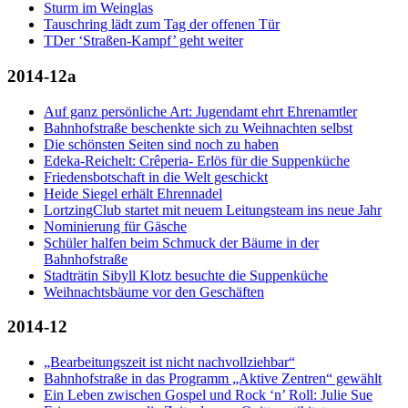
Sturm im Weinglas
Tauschring lädt zum Tag der offenen Tür
TDer ‘Straßen-Kampf’ geht weiter
2014-12a
Auf ganz persönliche Art: Jugendamt ehrt Ehrenamtler
Bahnhofstraße beschenkte sich zu Weihnachten selbst
Die schönsten Seiten sind noch zu haben
Edeka-Reichelt: Crêperia- Erlös für die Suppenküche
Friedensbotschaft in die Welt geschickt
Heide Siegel erhält Ehrennadel
LortzingClub startet mit neuem Leitungsteam ins neue Jahr
Nominierung für Gäsche
Schüler halfen beim Schmuck der Bäume in der
Bahnhofstraße
Stadträtin Sibyll Klotz besuchte die Suppenküche
Weihnachtsbäume vor den Geschäften
2014-12
„Bearbeitungszeit ist nicht nachvollziehbar“
Bahnhofstraße in das Programm „Aktive Zentren“ gewählt
Ein Leben zwischen Gospel und Rock ‘n’ Roll: Julie Sue