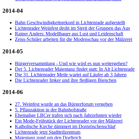
2014-04
Bahn Geschwindigkeitsrekord in Lichtenrade aufgestellt
Lichtenrader Weinfest droht im Streit der Gruppen das Aus
Rainer Anders: Modellbauer aus Lust und Leidenschaft
Zeiss-Schüler arbeiten für die Modenschau vor der Mälzerei
2014-05
Bürgerversammlung - Und wie wird es nun weitergehen?
Der 5. Lichtenrader Maientanz findet statt: In Alt Lichtenrade
Die 31. Lichtenrader Meile wartet auf Läufer ab 3 Jahren
Die Lichtenrader Imker und ihre fleißigen Bienchen
2014-06
27. Weinfest wurde an das Bürgerforum vergeben
5. Pflanzaktion in der Bahnhofstraße
Ehemalige LBCer trafen sich nach Jahrzehnten wieder
Ein Mode-Frühstück der Lichtenrader vor der Mälzerei
Katholische Kirche dämmert im Dornröschenschlaf
Lichtenrade jetzt Stadtteilzentrum
Maientanz rund um den Dorfteich