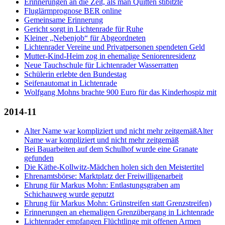
Erinnerungen an die Zeit, als man Quitten stibitzte
Fluglärmprognose BER online
Gemeinsame Erinnerung
Gericht sorgt in Lichtenrade für Ruhe
Kleiner „Nebenjob“ für Abgeordneten
Lichtenrader Vereine und Privatpersonen spendeten Geld
Mutter-Kind-Heim zog in ehemalige Seniorenresidenz
Neue Tauchschule für Lichtenrader Wasserratten
Schülerin erlebte den Bundestag
Seifenautomat in Lichtenrade
Wolfgang Mohns brachte 900 Euro für das Kinderhospiz mit
2014-11
Alter Name war kompliziert und nicht mehr zeitgemäßAlter
Name war kompliziert und nicht mehr zeitgemäß
Bei Bauarbeiten auf dem Schulhof wurde eine Granate
gefunden
Die Käthe-Kollwitz-Mädchen holen sich den Meistertitel
Ehrenamtsbörse: Marktplatz der Freiwilligenarbeit
Ehrung für Markus Mohn: Entlastungsgraben am
Schichauweg wurde geputzt
Ehrung für Markus Mohn: Grünstreifen statt Grenzstreifen)
Erinnerungen an ehemaligen Grenzübergang in Lichtenrade
Lichtenrader empfangen Flüchtlinge mit offenen Armen