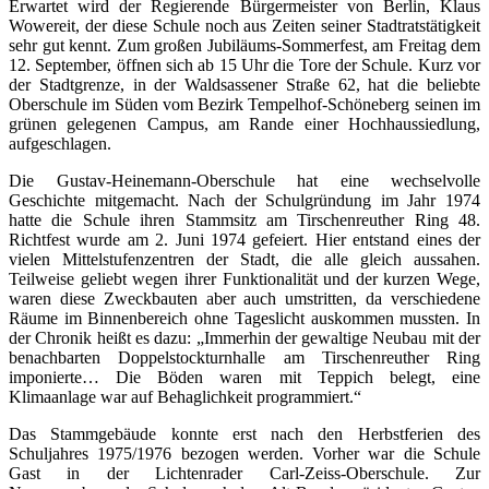
Erwartet wird der Regierende Bürgermeister von Berlin, Klaus
Wowereit, der diese Schule noch aus Zeiten seiner Stadtratstätigkeit
sehr gut kennt. Zum großen Jubiläums-Sommerfest, am Freitag dem
12. September, öffnen sich ab 15 Uhr die Tore der Schule. Kurz vor
der Stadtgrenze, in der Waldsassener Straße 62, hat die beliebte
Oberschule im Süden vom Bezirk Tempelhof-Schöneberg seinen im
grünen gelegenen Campus, am Rande einer Hochhaussiedlung,
aufgeschlagen.
Die Gustav-Heinemann-Oberschule hat eine wechselvolle
Geschichte mitgemacht. Nach der Schulgründung im Jahr 1974
hatte die Schule ihren Stammsitz am Tirschenreuther Ring 48.
Richtfest wurde am 2. Juni 1974 gefeiert. Hier entstand eines der
vielen Mittelstufenzentren der Stadt, die alle gleich aussahen.
Teilweise geliebt wegen ihrer Funktionalität und der kurzen Wege,
waren diese Zweckbauten aber auch umstritten, da verschiedene
Räume im Binnenbereich ohne Tageslicht auskommen mussten. In
der Chronik heißt es dazu: „Immerhin der gewaltige Neubau mit der
benachbarten Doppelstockturnhalle am Tirschenreuther Ring
imponierte… Die Böden waren mit Teppich belegt, eine
Klimaanlage war auf Behaglichkeit programmiert.“
Das Stammgebäude konnte erst nach den Herbstferien des
Schuljahres 1975/1976 bezogen werden. Vorher war die Schule
Gast in der Lichtenrader Carl-Zeiss-Oberschule. Zur