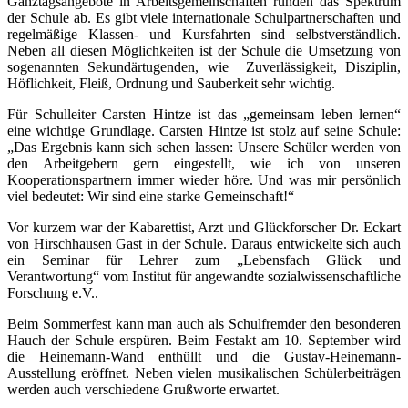
Ganztagsangebote in Arbeitsgemeinschaften runden das Spektrum
der Schule ab. Es gibt viele internationale Schulpartnerschaften und
regelmäßige Klassen- und Kursfahrten sind selbstverständlich.
Neben all diesen Möglichkeiten ist der Schule die Umsetzung von
sogenannten Sekundärtugenden, wie Zuverlässigkeit, Disziplin,
Höflichkeit, Fleiß, Ordnung und Sauberkeit sehr wichtig.
Für Schulleiter Carsten Hintze ist das „gemeinsam leben lernen“
eine wichtige Grundlage. Carsten Hintze ist stolz auf seine Schule:
„Das Ergebnis kann sich sehen lassen: Unsere Schüler werden von
den Arbeitgebern gern eingestellt, wie ich von unseren
Kooperationspartnern immer wieder höre. Und was mir persönlich
viel bedeutet: Wir sind eine starke Gemeinschaft!“
Vor kurzem war der Kabarettist, Arzt und Glückforscher Dr. Eckart
von Hirschhausen Gast in der Schule. Daraus entwickelte sich auch
ein Seminar für Lehrer zum „Lebensfach Glück und
Verantwortung“ vom Institut für angewandte sozialwissenschaftliche
Forschung e.V..
Beim Sommerfest kann man auch als Schulfremder den besonderen
Hauch der Schule erspüren. Beim Festakt am 10. September wird
die Heinemann-Wand enthüllt und die Gustav-Heinemann-
Ausstellung eröffnet. Neben vielen musikalischen Schülerbeiträgen
werden auch verschiedene Grußworte erwartet.