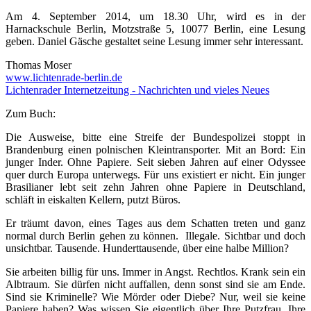
Am 4. September 2014, um 18.30 Uhr, wird es in der
Harnackschule Berlin, Motzstraße 5, 10077 Berlin, eine Lesung
geben. Daniel Gäsche gestaltet seine Lesung immer sehr interessant.
Thomas Moser
www.lichtenrade-berlin.de
Lichtenrader Internetzeitung - Nachrichten und vieles Neues
Zum Buch:
Die Ausweise, bitte eine Streife der Bundespolizei stoppt in
Brandenburg einen polnischen Kleintransporter. Mit an Bord: Ein
junger Inder. Ohne Papiere. Seit sieben Jahren auf einer Odyssee
quer durch Europa unterwegs. Für uns existiert er nicht. Ein junger
Brasilianer lebt seit zehn Jahren ohne Papiere in Deutschland,
schläft in eiskalten Kellern, putzt Büros.
Er träumt davon, eines Tages aus dem Schatten treten und ganz
normal durch Berlin gehen zu können. Illegale. Sichtbar und doch
unsichtbar. Tausende. Hunderttausende, über eine halbe Million?
Sie arbeiten billig für uns. Immer in Angst. Rechtlos. Krank sein ein
Albtraum. Sie dürfen nicht auffallen, denn sonst sind sie am Ende.
Sind sie Kriminelle? Wie Mörder oder Diebe? Nur, weil sie keine
Papiere haben? Was wissen Sie eigentlich über Ihre Putzfrau, Ihre