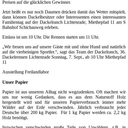
Preisen auf die glücklichen Gewinner.
Jetzt heißt es nur noch Daumen drücken damit das Wetter mitspielt,
dann können Dackelbesitzer oder Interessenten einen interessanten
Familientag auf der Dackelranch Lichtenrade, Miethepfad 11 am S
Bahnhof Schichauweg erleben.
Einlass ist um 10 Uhr. Die Rennen starten um 11 Uhr.
„Wir freuen uns auf unsere Gäste mit und ohne Hund und natürlich
auf die vierbeinigen Sportler.“, sagt das Team der Dackelranch, 36.
Dackelrennen Lichtenrade Sonntag, 7. Sept., ab 10 Uhr Miethepfad
11
Ausstellung Freilandlabor
Unser Papier
Papier ist aus unserem Alltag nicht wegzudenken. Oft machen wir
uns nur wenig Gedanken, dass es aus dem Naturstoff Holz
hergestellt wird und für unseren Papierverbrauch immer mehr
Wälder auf der Erde verschwinden. Jährlich verbraucht jeder
Deutsche über 200 kg Papier. Für 1 kg Papier werden ca. 2,2 kg
Holz benötigt.
Inzwischen verschwinden große Teile von Urwäldern, z.B. in