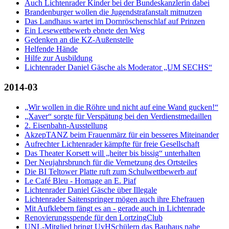
Auch Lichtenrader Kinder bei der Bundeskanzlerin dabei
Brandenburger wollen die Jugendstrafanstalt mitnutzen
Das Landhaus wartet im Dornröschenschlaf auf Prinzen
Ein Lesewettbewerb ebnete den Weg
Gedenken an die KZ-Außenstelle
Helfende Hände
Hilfe zur Ausbildung
Lichtenrader Daniel Gäsche als Moderator „UM SECHS“
2014-03
„Wir wollen in die Röhre und nicht auf eine Wand gucken!“
„Xaver“ sorgte für Verspätung bei den Verdienstmedaillen
2. Eisenbahn-Ausstellung
AkzepTANZ beim Frauenmärz für ein besseres Miteinander
Aufrechter Lichtenrader kämpfte für freie Gesellschaft
Das Theater Korsett will „heiter bis bissig“ unterhalten
Der Neujahrsbrunch für die Vernetzung des Ortsteiles
Die BI Teltower Platte ruft zum Schulwettbewerb auf
Le Café Bleu - Homage an E. Piaf
Lichtenrader Daniel Gäsche über Illegale
Lichtenrader Saitenspringer mögen auch ihre Ehefrauen
Mit Aufklebern fängt es an - gerade auch in Lichtenrade
Renovierungsspende für den LortzingClub
UNL-Mitglied bringt UvHSchülern das Bauhaus nahe