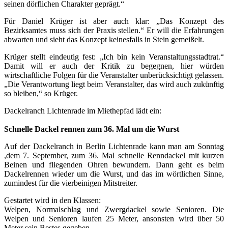
seinen dörflichen Charakter geprägt.“
Für Daniel Krüger ist aber auch klar: „Das Konzept des
Bezirksamtes muss sich der Praxis stellen.“ Er will die Erfahrungen
abwarten und sieht das Konzept keinesfalls in Stein gemeißelt.
Krüger stellt eindeutig fest: „Ich bin kein Veranstaltungsstadtrat.“
Damit will er auch der Kritik zu begegnen, hier würden
wirtschaftliche Folgen für die Veranstalter unberücksichtigt gelassen.
„Die Verantwortung liegt beim Veranstalter, das wird auch zukünftig
so bleiben,“ so Krüger.
Dackelranch Lichtenrade im Miethepfad lädt ein:
Schnelle Dackel rennen zum 36. Mal um die Wurst
Auf der Dackelranch in Berlin Lichtenrade kann man am Sonntag
,dem 7. September, zum 36. Mal schnelle Renndackel mit kurzen
Beinen und fliegenden Ohren bewundern. Dann geht es beim
Dackelrennen wieder um die Wurst, und das im wörtlichen Sinne,
zumindest für die vierbeinigen Mitstreiter.
Gestartet wird in den Klassen:
Welpen, Normalschlag und Zwergdackel sowie Senioren. Die
Welpen und Senioren laufen 25 Meter, ansonsten wird über 50
Meter sein Bestes gegeben.