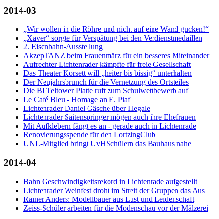
2014-03
„Wir wollen in die Röhre und nicht auf eine Wand gucken!“
„Xaver“ sorgte für Verspätung bei den Verdienstmedaillen
2. Eisenbahn-Ausstellung
AkzepTANZ beim Frauenmärz für ein besseres Miteinander
Aufrechter Lichtenrader kämpfte für freie Gesellschaft
Das Theater Korsett will „heiter bis bissig“ unterhalten
Der Neujahrsbrunch für die Vernetzung des Ortsteiles
Die BI Teltower Platte ruft zum Schulwettbewerb auf
Le Café Bleu - Homage an E. Piaf
Lichtenrader Daniel Gäsche über Illegale
Lichtenrader Saitenspringer mögen auch ihre Ehefrauen
Mit Aufklebern fängt es an - gerade auch in Lichtenrade
Renovierungsspende für den LortzingClub
UNL-Mitglied bringt UvHSchülern das Bauhaus nahe
2014-04
Bahn Geschwindigkeitsrekord in Lichtenrade aufgestellt
Lichtenrader Weinfest droht im Streit der Gruppen das Aus
Rainer Anders: Modellbauer aus Lust und Leidenschaft
Zeiss-Schüler arbeiten für die Modenschau vor der Mälzerei