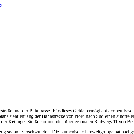
estraße und der Bahntrasse. Für dieses Gebiet ermöglicht der neu be
ans sieht entlang der Bahnstrecke von Nord nach Süd einen autofre
 aus der Kettinger Straße kommenden überregionalen Radwegs 11 von Be
nzug sodann verschwunden. Die kumenische Umweltgruppe hat nachgefr