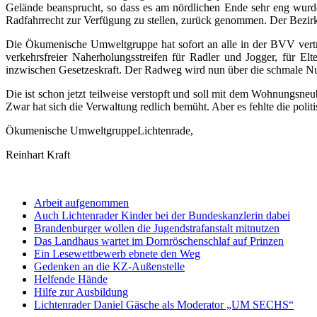
Gelände beansprucht, so dass es am nördlichen Ende sehr eng wurde
Radfahrrecht zur Verfügung zu stellen, zurück genommen. Der Bezirk 
Die Ökumenische Umweltgruppe hat sofort an alle in der BVV vertret
verkehrsfreier Naherholungsstreifen für Radler und Jogger, für E
inzwischen Gesetzeskraft. Der Radweg wird nun über die schmale Nut
Die ist schon jetzt teilweise verstopft und soll mit dem Wohnungsn
Zwar hat sich die Verwaltung redlich bemüht. Aber es fehlte die poli
Ökumenische UmweltgruppeLichtenrade,
Reinhart Kraft
Arbeit aufgenommen
Auch Lichtenrader Kinder bei der Bundeskanzlerin dabei
Brandenburger wollen die Jugendstrafanstalt mitnutzen
Das Landhaus wartet im Dornröschenschlaf auf Prinzen
Ein Lesewettbewerb ebnete den Weg
Gedenken an die KZ-Außenstelle
Helfende Hände
Hilfe zur Ausbildung
Lichtenrader Daniel Gäsche als Moderator „UM SECHS“