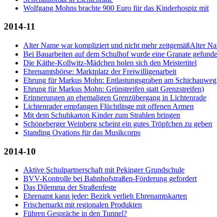
Wolfgang Mohns brachte 900 Euro für das Kinderhospiz mit
2014-11
Alter Name war kompliziert und nicht mehr zeitgemäßAlter Na
Bei Bauarbeiten auf dem Schulhof wurde eine Granate gefund
Die Käthe-Kollwitz-Mädchen holen sich den Meistertitel
Ehrenamtsbörse: Marktplatz der Freiwilligenarbeit
Ehrung für Markus Mohn: Entlastungsgraben am Schichauweg
Ehrung für Markus Mohn: Grünstreifen statt Grenzstreifen)
Erinnerungen an ehemaligen Grenzübergang in Lichtenrade
Lichtenrader empfangen Flüchtlinge mit offenen Armen
Mit dem Schuhkarton Kinder zum Strahlen bringen
Schöneberger Weinberg scheint ein gutes Tröpfchen zu geben
Standing Ovations für das Musikcorps
2014-10
Aktive Schulpartnerschaft mit Pekinger Grundschule
BVV-Kontrolle bei Bahnhofstraßen-Förderung gefordert
Das Dilemma der Straßenfeste
Ehrenamt kann jeder: Bezirk verlieh Ehrenamtskarten
Frischemarkt mit regionalen Produkten
Führen Gespräche in den Tunnel?