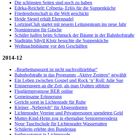
Die schönsten Seiten sind noch zu haben
Edeka-Reichelt: Crêperia- Erlös für die Suppenküche
Friedensbotschaft in die Welt geschickt
Heide Siegel erhält Ehrennadel
LortzingClub startet mit neuem Leitungsteam ins neue Jahr
Nominierung für Gäsche
Schüler halfen beim Schmuck der Bäume in der Bahnhofstraße
Stadträtin Sibyll Klotz besuchte die Suppenküche
Weihnachtsbäume vor den Geschäften
2014-12
„Bearbeitungszeit ist nicht nachvollziehbar“
Bahnhofstraße in das Programm „Aktive Zentren“ gewählt
Ein Leben zwischen Gospel und Rock ‘n’ Roll: Julie Sue
Erinnerungen an die Zeit, als man Quitten stibitzte
Fluglärmprognose BER online
Gemeinsame Erinnerung
Gericht sorgt in Lichtenrade für Ruhe
Kleiner „Nebenjob“ für Abgeordneten
Lichtenrader Vereine und Privatpersonen spendeten Geld
Mutter-Kind-Heim zog in ehemalige Seniorenresidenz
Neue Tauchschule für Lichtenrader Wasserratten
Schülerin erlebte den Bundestag
Seifenautomat in Lichtenrade