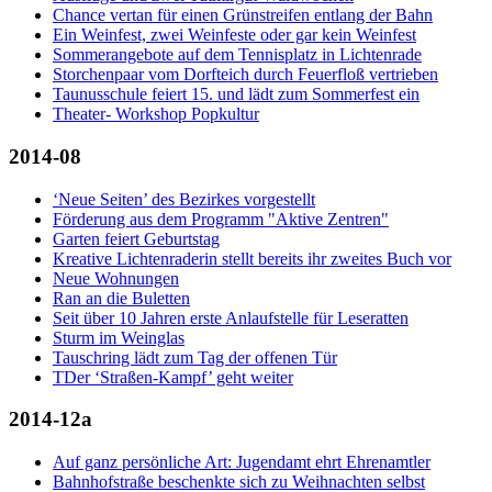
Chance vertan für einen Grünstreifen entlang der Bahn
Ein Weinfest, zwei Weinfeste oder gar kein Weinfest
Sommerangebote auf dem Tennisplatz in Lichtenrade
Storchenpaar vom Dorfteich durch Feuerfloß vertrieben
Taunusschule feiert 15. und lädt zum Sommerfest ein
Theater- Workshop Popkultur
2014-08
‘Neue Seiten’ des Bezirkes vorgestellt
Förderung aus dem Programm "Aktive Zentren"
Garten feiert Geburtstag
Kreative Lichtenraderin stellt bereits ihr zweites Buch vor
Neue Wohnungen
Ran an die Buletten
Seit über 10 Jahren erste Anlaufstelle für Leseratten
Sturm im Weinglas
Tauschring lädt zum Tag der offenen Tür
TDer ‘Straßen-Kampf’ geht weiter
2014-12a
Auf ganz persönliche Art: Jugendamt ehrt Ehrenamtler
Bahnhofstraße beschenkte sich zu Weihnachten selbst