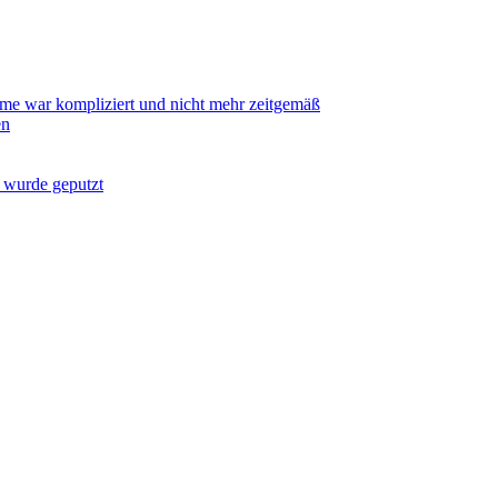
me war kompliziert und nicht mehr zeitgemäß
en
 wurde geputzt