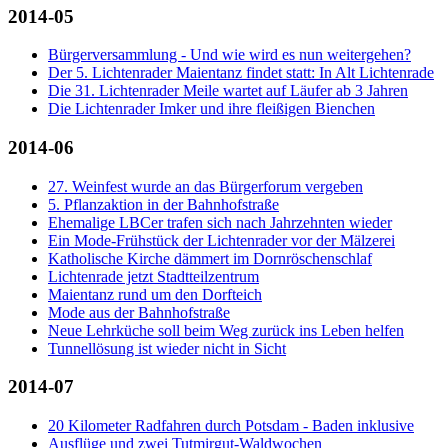
2014-05
Bürgerversammlung - Und wie wird es nun weitergehen?
Der 5. Lichtenrader Maientanz findet statt: In Alt Lichtenrade
Die 31. Lichtenrader Meile wartet auf Läufer ab 3 Jahren
Die Lichtenrader Imker und ihre fleißigen Bienchen
2014-06
27. Weinfest wurde an das Bürgerforum vergeben
5. Pflanzaktion in der Bahnhofstraße
Ehemalige LBCer trafen sich nach Jahrzehnten wieder
Ein Mode-Frühstück der Lichtenrader vor der Mälzerei
Katholische Kirche dämmert im Dornröschenschlaf
Lichtenrade jetzt Stadtteilzentrum
Maientanz rund um den Dorfteich
Mode aus der Bahnhofstraße
Neue Lehrküche soll beim Weg zurück ins Leben helfen
Tunnellösung ist wieder nicht in Sicht
2014-07
20 Kilometer Radfahren durch Potsdam - Baden inklusive
Ausflüge und zwei Tutmirgut-Waldwochen