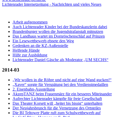
Lichtenrader Internetzeitung - Nachrichten und vieles Neues
Arbeit aufgenommen
Auch Lichtenrader Kinder bei der Bundeskanzlerin dabei
Brandenburger wollen die Jugendstrafanstalt mitnutzen
Das Landhaus wartet im Dornröschenschlaf auf Prinzen
Ein Lesewettbewerb ebnete den Weg
Gedenken an die KZ-Außenstelle
Helfende Hände
Hilfe zur Ausbildung
Lichtenrader Daniel Gäsche als Moderator „UM SECHS“
2014-03
„Wir wollen in die Röhre und nicht auf eine Wand gucken!“
„Xaver“ sorgte für Verspätung bei den Verdienstmedaillen
2. Eisenbahn-Ausstellung
AkzepTANZ beim Frauenmärz für ein besseres Miteinander
Aufrechter Lichtenrader kämpfte für freie Gesellschaft
Das Theater Korsett will „heiter bis bissig“ unterhalten
Der Neujahrsbrunch für die Vernetzung des Ortsteiles
Die BI Teltower Platte ruft zum Schulwettbewerb auf