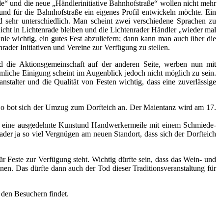
e“ und die neue „Händlerinitiative Bahnhofstraße“ wollen nicht mehr
 und für die Bahnhofstraße ein eigenes Profil entwickeln möchte. Ein
nd sehr unterschiedlich. Man scheint zwei verschiedene Sprachen zu
nicht in Lichtenrade bleiben und die Lichtenrader Händler „wieder mal
Linie wichtig, ein gutes Fest abzuliefern; dann kann man auch über die
ader Initiativen und Vereine zur Verfügung zu stellen.
d die Aktionsgemeinschaft auf der anderen Seite, werben nun mit
hmliche Einigung scheint im Augenblick jedoch nicht möglich zu sein.
nstalter und die Qualität von Festen wichtig, dass eine zuverlässige
. So bot sich der Umzug zum Dorfteich an. Der Maientanz wird am 17.
aben eine ausgedehnte Kunstund Handwerkermeile mit einem Schmiede-
der ja so viel Vergnügen am neuen Standort, dass sich der Dorfteich
Feste zur Verfügung steht. Wichtig dürfte sein, dass das Wein- und
en. Das dürfte dann auch der Tod dieser Traditionsveranstaltung für
 den Besuchern findet.