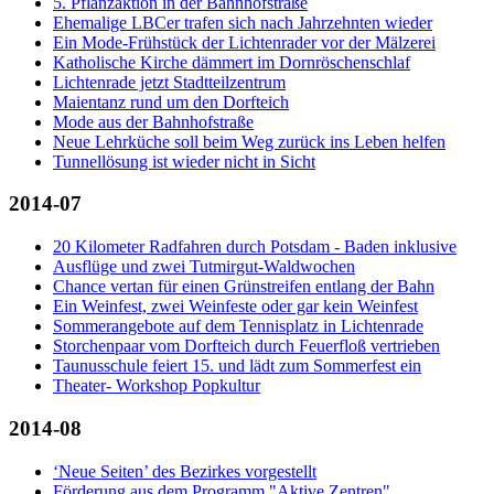
5. Pflanzaktion in der Bahnhofstraße
Ehemalige LBCer trafen sich nach Jahrzehnten wieder
Ein Mode-Frühstück der Lichtenrader vor der Mälzerei
Katholische Kirche dämmert im Dornröschenschlaf
Lichtenrade jetzt Stadtteilzentrum
Maientanz rund um den Dorfteich
Mode aus der Bahnhofstraße
Neue Lehrküche soll beim Weg zurück ins Leben helfen
Tunnellösung ist wieder nicht in Sicht
2014-07
20 Kilometer Radfahren durch Potsdam - Baden inklusive
Ausflüge und zwei Tutmirgut-Waldwochen
Chance vertan für einen Grünstreifen entlang der Bahn
Ein Weinfest, zwei Weinfeste oder gar kein Weinfest
Sommerangebote auf dem Tennisplatz in Lichtenrade
Storchenpaar vom Dorfteich durch Feuerfloß vertrieben
Taunusschule feiert 15. und lädt zum Sommerfest ein
Theater- Workshop Popkultur
2014-08
‘Neue Seiten’ des Bezirkes vorgestellt
Förderung aus dem Programm "Aktive Zentren"