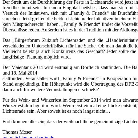
Der Streit um die Durchführung der Feste in Lichtenrade wird jetzt
fremdbestimmt sein. In einem Flugblatt heißt es, dass man sich mit 
Versuch der Initiativen, sich mit „Family & Friends“ als Durchfüh
sprechen. Jetzt greifen die beiden Lichtenrader Initiativen in einem
kein Mitspracherecht“ haben. „Family & Friends“ findet die Vorstellun
Überschüsse reden. Außerdem ist es in der Tradition mit der Aktionsg
Das „Bürgerforum Zukunft Lichtenrade“ und die „Händlerinitiati
verschiedenen Unterschriftslisten für ihre Sache. Ob man damit die 
Vielleicht belebt ja auch Konkurrenz das Geschäft? Jeder sollte die
langfristige Planung möglich wird.
Der Maientanz 2014 wird erstmalig am Dorfteich stattfinden. Die Ba
und 18. Mai 2014
stattfinden. Veranstalter wird „Family & Friends“ in Kooperation 
Stand angekündigt. Ein Höhepunkt wird die Übertragung des DFB-Poka
dann auch für weitere Veranstaltungen erschließt?
Für das Wein- und Winzerfest im September 2014 wird man abwarten,
Winzerfest durchgeführt wird. Wenn erst einmal eine Lücke entsteht
Lichtenrade sein. Aber soweit ist es noch längst nicht…
Froh können alle sein, dass der weihnachtliche gemeinnützige Lichte
Thomas Moser
www.lichtenrade-berlin.de