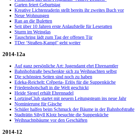
Garten feiert Geburtstag
Kreative Lichtenraderin stellt bereits ihr zweites Buch vor
Neue Wohnungen
Ran an die Buletten
Seit über 10 Jahren erste Anlaufstelle für Leseratten
Sturm im Weinglas
Tauschring lädt zum Tag der offenen Tür
TDer ‘Straßen-Kampf’ geht weiter
2014-12a
Auf ganz persönliche Art: Jugendamt ehrt Ehrenamtler
Bahnhofstraße beschenkte sich zu Weihnachten selbst
Die schönsten Seiten sind noch zu haben
Edeka-Reichelt: Crêperia- Erlös für die Suppenküche
Friedensbotschaft in die Welt geschickt
Heide Siegel erhält Ehrennadel
LortzingClub startet mit neuem Leitungsteam ins neue Jahr
Nominierung für Gäsche
Schüler halfen beim Schmuck der Bäume in der Bahnhofstraße
Stadträtin Sibyll Klotz besuchte die Suppenküche
Weihnachtsbäume vor den Geschäften
2014-12