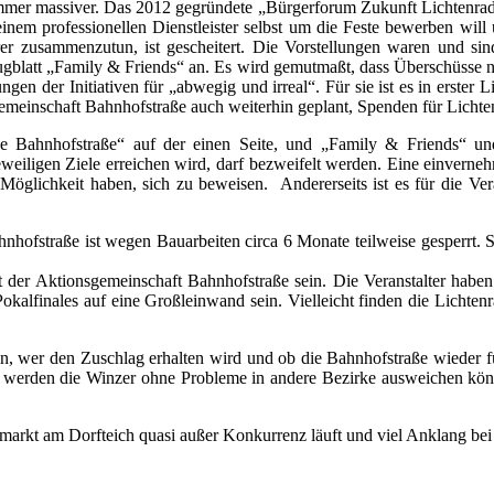
 immer massiver. Das 2012 gegründete „Bürgerforum Zukunft Lichtenrad
einem professionellen Dienstleister selbst um die Feste bewerben will
rer zusammenzutun, ist gescheitert. Die Vorstellungen waren und si
 Flugblatt „Family & Friends“ an. Es wird gemutmaßt, dass Überschüsse 
gen der Initiativen für „abwegig und irreal“. Für sie ist es in erster 
emeinschaft Bahnhofstraße auch weiterhin geplant, Spenden für Lichtenr
ve Bahnhofstraße“ auf der einen Seite, und „Family & Friends“ un
jeweiligen Ziele erreichen wird, darf bezweifelt werden. Eine einverne
 Möglichkeit haben, sich zu beweisen. Andererseits ist es für die Vera
hnhofstraße ist wegen Bauarbeiten circa 6 Monate teilweise gesperrt
mit der Aktionsgemeinschaft Bahnhofstraße sein. Die Veranstalter h
lfinales auf eine Großleinwand sein. Vielleicht finden die Lichtenra
 wer den Zuschlag erhalten wird und ob die Bahnhofstraße wieder für 
, werden die Winzer ohne Probleme in andere Bezirke ausweichen könn
rmarkt am Dorfteich quasi außer Konkurrenz läuft und viel Anklang bei