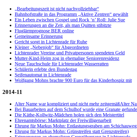
„Bearbeitungszeit ist nicht nachvollziehbar“
Bahnhofstraße in das Programm „Aktive Zentren“ gewählt
Ein Leben zwischen Gospel und Rock ‘n’ Roll: Julie Sue
Erinnerungen an die Zeit, als man Quitten stibitzte
Fluglärmprognose BER online
Gemeinsame Erinnerung
Gericht sorgt in Lichtenrade für Ruhe
Kleiner „Nebenjob“ für Abgeordneten
Lichtenrader Vereine und Privatpersonen spendeten Geld
Mutter-Kind-Heim zog in ehemalige Seniorenresidenz
Neue Tauchschule für Lichtenrader Wasserratten
Schülerin erlebte den Bundestag
Seifenautomat in Lichtenrade
Wolfgang Mohns brachte 900 Euro für das Kinderhospiz mit
2014-11
Alter Name war kompliziert und nicht mehr zeitgemäßAlter Na
Bei Bauarbeiten auf dem Schulhof wurde eine Granate gefund
Die Käthe-Kollwitz-Mädchen holen sich den Meistertitel
Ehrenamtsbörse: Marktplatz der Freiwilligenarbeit
Ehrung für Markus Mohn: Entlastungsgraben am Schichauweg
Ehrung für Markus Mohn: Grünstreifen statt Grenzstreifen)
Erinnerungen an ehemaligen Grenzübergang in Lichtenrade