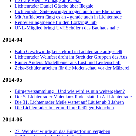
Le Café Bleu - Homage an E. Piaf
Lichtenrader Daniel Gäsche über Illegale
Lichtenrader Saitenspringer mögen auch ihre Ehefrauen
Mit Aufklebern fängt es an - gerade auch in Lichtenrade
Renovierungsspende für den LortzingClub
UNL-Mitglied bringt UvHSchülern das Bauhaus nahe
2014-04
Bahn Geschwindigkeitsrekord in Lichtenrade aufgestellt
Lichtenrader Weinfest droht im Streit der Gruppen das Aus
Rainer Anders: Modellbauer aus Lust und Leidenschaft
Zeiss-Schüler arbeiten für die Modenschau vor der Mälzerei
2014-05
Bürgerversammlung - Und wie wird es nun weitergehen?
Der 5. Lichtenrader Maientanz findet statt: In Alt Lichtenrade
Die 31. Lichtenrader Meile wartet auf Läufer ab 3 Jahren
Die Lichtenrader Imker und ihre fleißigen Bienchen
2014-06
27. Weinfest wurde an das Bürgerforum vergeben