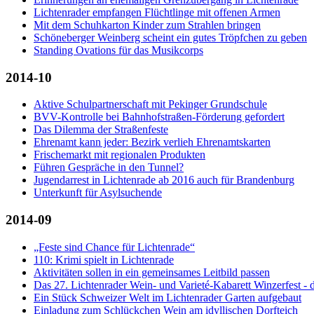
Lichtenrader empfangen Flüchtlinge mit offenen Armen
Mit dem Schuhkarton Kinder zum Strahlen bringen
Schöneberger Weinberg scheint ein gutes Tröpfchen zu geben
Standing Ovations für das Musikcorps
2014-10
Aktive Schulpartnerschaft mit Pekinger Grundschule
BVV-Kontrolle bei Bahnhofstraßen-Förderung gefordert
Das Dilemma der Straßenfeste
Ehrenamt kann jeder: Bezirk verlieh Ehrenamtskarten
Frischemarkt mit regionalen Produkten
Führen Gespräche in den Tunnel?
Jugendarrest in Lichtenrade ab 2016 auch für Brandenburg
Unterkunft für Asylsuchende
2014-09
„Feste sind Chance für Lichtenrade“
110: Krimi spielt in Lichtenrade
Aktivitäten sollen in ein gemeinsames Leitbild passen
Das 27. Lichtenrader Wein- und Varieté-Kabarett Winzerfest - 
Ein Stück Schweizer Welt im Lichtenrader Garten aufgebaut
Einladung zum Schlückchen Wein am idyllischen Dorfteich